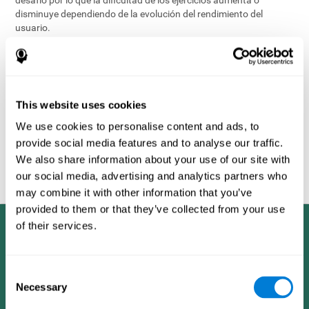
disminuye dependiendo de la evolución del rendimiento del
usuario.
Uno de los factores utilizados en la evaluación cognitiva para
determinar el perfil cognitivo del usuario es una comparación con
el rendimiento de los perfiles de otros usuarios
demográficamente similares, identificándose éstos por variables
como la edad y el sexo. Lo que faculta la objetividad de la
This website uses cookies
evaluación es la inmensa base de datos de CogniFit que contiene
la información obtenida de muchos usuarios diferentes. Este
We use cookies to personalise content and ads, to
conjunto de información es compartida por todos los productos
provide social media features and to analyse our traffic.
de ejercicio cerebral de CogniFit, permitiendo así la elaboración de
We also share information about your use of our site with
los datos estadísticos que posibilitan analizar a cada usuario y
our social media, advertising and analytics partners who
generar una retroalimentación positiva.
may combine it with other information that you’ve
provided to them or that they’ve collected from your use
of their services.
Consent
Necessary
Selection