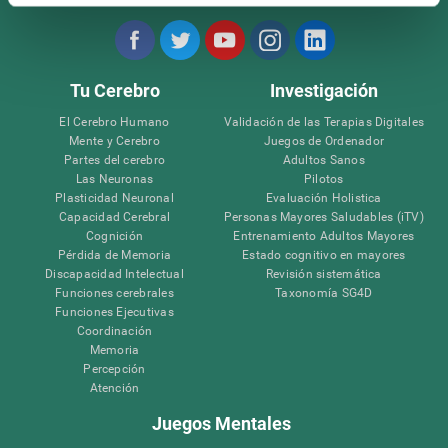
Tu Cerebro
Investigación
El Cerebro Humano
Validación de las Terapias Digitales
Mente y Cerebro
Juegos de Ordenador
Partes del cerebro
Adultos Sanos
Las Neuronas
Pilotos
Plasticidad Neuronal
Evaluación Holistica
Capacidad Cerebral
Personas Mayores Saludables (iTV)
Cognición
Entrenamiento Adultos Mayores
Pérdida de Memoria
Estado cognitivo en mayores
Discapacidad Intelectual
Revisión sistemática
Funciones cerebrales
Taxonomía SG4D
Funciones Ejecutivas
Coordinación
Memoria
Percepción
Atención
Juegos Mentales