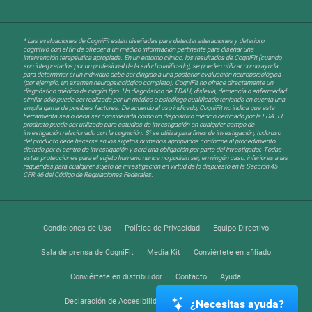
* Las evaluaciones de CogniFit están diseñadas para detectar alteraciones y deterioro
cognitivo con el fin de ofrecer a un médico información pertinente para diseñar una
intervención terapéutica apropiada. En un entorno clínico, los resultados de CogniFit (cuando
son interpretados por un profesional de la salud cualificado), se pueden utilizar como ayuda
para determinar si un individuo debe ser dirigido a una posterior evaluación neuropsicológica
(por ejemplo, un examen neuropsicológico completo). CogniFit no ofrece directamente un
diagnóstico médico de ningún tipo. Un diagnóstico de TDAH, dislexia, demencia o enfermedad
similar sólo puede ser realizada por un médico o psicólogo cualificado teniendo en cuenta una
amplia gama de posibles factores. De acuerdo al uso indicado, CogniFit no indica que esta
herramienta sea o deba ser considerada como un dispositivo médico certicado por la FDA. El
producto puede ser utilizado para estudios de investigación en cualquier campo de
investigación relacionado con la cognición. Si se utiliza para fines de investigación, todo uso
del producto debe hacerse en los sujetos humanos apropiados conforme al procedimiento
dictado por el centro de investigación y será una obligación por parte del investigador. Todas
estas protecciones para el sujeto humano nunca no podrán ser, en ningún caso, inferiores a las
requeridas para cualquier sujeto de investigación en virtud de lo dispuesto en la Sección 45
CFR 46 del Código de Regulaciones Federales.
Condiciones de Uso
Política de Privacidad
Equipo Directivo
Sala de prensa de CogniFit
Media Kit
Conviértete en afiliado
Conviértete en distribuidor
Contacto
Ayuda
Declaración de Accesibilidad
Centro de Confianza
¿Necesitas ayuda?