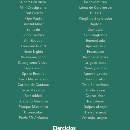
Ajedrez en línea
Ranaventuras
Mini Crucigrama
Línea de Caramelos
Fruit Frenzy
Puzles
Pipe Panic
Pingüino Explorador
Crystal Miner
Dígitos
Solitario
Zumbalú
Robo Factory
Explotaglobos
Ant Escape
Encrucijada
Treasure Island
Hiper-espacio
Neon Lights
Frescazoo
Vuélveme Loco
Rompecabezas
Crucigrama Visual
La gasolinera
Emparéjalo
Pares y sumas
Space Rescue
Apunta y resta
Caos Matemático
Desafío ratón
Carrera de Canicas
Tensión perfecta
Tenis Melódico
Corta y cae
Scrambled
Cruzafichas
Busca tu Mascota
Nenúfares
Parejas Musicales
Golpea al topo
Cronocolor
Palabrájaros
Puzle 3D Artístico
Ver más juegos...
Ejercicios