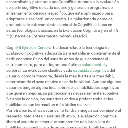
desarrollada y patentada por CogniFit automatiza la evaluación
del perfil cognitivo de cada usuario y genera un programa de
entrenamiento cerebral específico, que está optimizado para
adaptarse a ese perfil en concreto. La galardonada gama de
productos de entrenamiento cerebral de CogniFit se basa en
estas tecnologías básicas, en la Evaluación Cognitiva y en el ITS
™ (Sistema de Entrenamiento Individualizado).
CogniFit
Ejercicio Cerebral
ha desarrollado la tecnología de
Evaluación Cognitiva adecuada para establecer objetivamente el
perfil cognitivo único del usuario antes de que comience el
entrenamiento, para así lograr una óptima
salud mental
y
cerebral. La evaluación clasifica cada
capacidad cognitiva
del
usuario, como la memoria, desde la más fuerte a la más débil,
determinando el peso relativo de cada habilidad. Aunque algunos
usuarios tengan alguna idea sobre de las habilidades cognitivas
que quieren mejorar, su percepción es necesariamente subjetiva.
Si tienen la opción, los usuarios tienden a preferir trabajar las
habilidades que les resultan más fáciles realizar.
Por otra parte, otros usuarios no tendrán ningun conocimiento al
respecto. Mediante un análisis objetivo, la evaluación cognitiva
libera al usuario de tener que comprender una larga lista de
habilidades cognitivas o de adivinar su nivel de habilidad por el