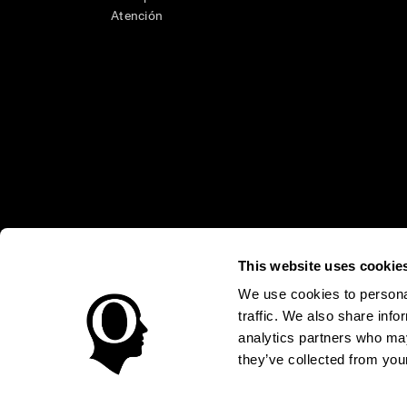
Atención
This website uses cookie
* Las evaluaciones de CogniFit están diseñadas para detectar alte
clínico, los resultados de CogniFit (cuando son interpretados por 
neuropsicológica (por ejemplo, un examen neuropsicológico compl
We use cookies to personal
puede ser realizada por un médico o psicólogo cualificado tenie
traffic. We also share info
un dispositivo médico certicado por la FDA. El producto puede ser 
uso del producto debe hacerse en los sujetos humanos apropiados 
analytics partners who may
sujeto humano nunca no podrán ser, en ningún caso, inferiores a l
they’ve collected from your
Condiciones de Uso
Política de Privacidad
Equipo Direc