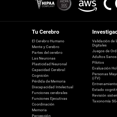
Tu Cerebro
Investiga
El Cerebro Humano
Validación de 
Digitales
Mente y Cerebro
Juegos de Or
Partes del cerebro
Adultos Sanos
Las Neuronas
Pilotos
Plasticidad Neuronal
Evaluación Hol
Capacidad Cerebral
Personas Mayo
Cognición
(iTV)
Pérdida de Memoria
Entrenamiento
Discapacidad Intelectual
Estado cognit
Funciones cerebrales
Revisión siste
Funciones Ejecutivas
Taxonomía S
Coordinación
Memoria
Percepción