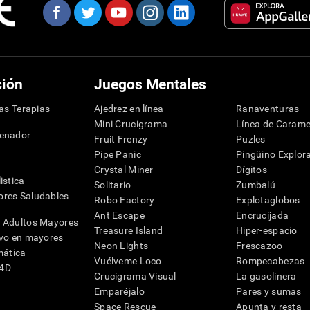
ción
Juegos Mentales
las Terapias
Ajedrez en línea
Ranaventuras
Mini Crucigrama
Línea de Carame
denador
Fruit Frenzy
Puzles
Pipe Panic
Pingüino Explor
Crystal Miner
Dígitos
istica
Solitario
Zumbalú
res Saludables
Robo Factory
Explotaglobos
Ant Escape
Encrucijada
 Adultos Mayores
Treasure Island
Hiper-espacio
ivo en mayores
Neon Lights
Frescazoo
mática
Vuélveme Loco
Rompecabezas
G4D
Crucigrama Visual
La gasolinera
Emparéjalo
Pares y sumas
Space Rescue
Apunta y resta