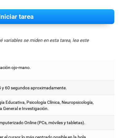
Iniciar tarea
 variables se miden en esta tarea, lea este
ación ojo-mano.
5 y 60 segundos aproximadamente.
ía Educativa, Psicología Clínica, Neuropsicología,
a General e Investigación.
mputerizado Online (PCs, móviles y tabletas).
 el cursor lo más centrado posible en la bola.