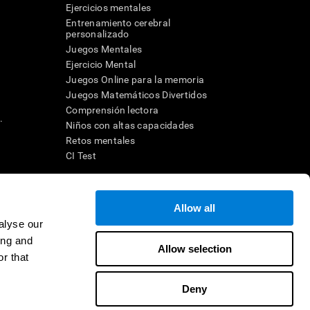
Ejercicios mentales
Entrenamiento cerebral
a
personalizado
Juegos Mentales
Ejercicio Mental
Juegos Online para la memoria
Juegos Matemáticos Divertidos
Comprensión lectora
.
Niños con altas capacidades
Retos mentales
CI Test
ara diseñar una intervención terapéutica apropiada. En un entorno
Allow all
n individuo debe ser dirigido a una posterior evaluación
ico de TDAH, dislexia, demencia o enfermedad similar sólo
alyse our
 no indica que esta herramienta sea o deba ser considerada como
ing and
on la cognición. Si se utiliza para fines de investigación, todo
Allow selection
or parte del investigador. Todas estas protecciones para el
r that
ión 45 CFR 46 del Código de Regulaciones Federales.
Deny
e en distribuidor
Contacto
Ayuda