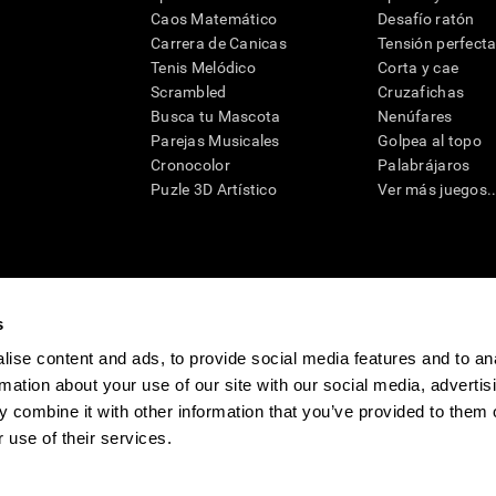
Caos Matemático
Desafío ratón
Carrera de Canicas
Tensión perfect
Tenis Melódico
Corta y cae
Scrambled
Cruzafichas
Busca tu Mascota
Nenúfares
Parejas Musicales
Golpea al topo
Cronocolor
Palabrájaros
Puzle 3D Artístico
Ver más juegos..
s
raciones y deterioro cognitivo con el fin de ofrecer a un médico información pertinente p
un profesional de la salud cualificado), se pueden utilizar como ayuda para determinar si u
eto). CogniFit no ofrece directamente un diagnóstico médico de ningún tipo. Un diagnóst
ise content and ads, to provide social media features and to an
ndo en cuenta una amplia gama de posibles factores. De acuerdo al uso indicado, CogniFit
rmation about your use of our site with our social media, advertis
utilizado para estudios de investigación en cualquier campo de investigación relacionado c
conforme al procedimiento dictado por el centro de investigación y será una obligación p
 combine it with other information that you’ve provided to them o
as requeridas para cualquier sujeto de investigación en virtud de lo dispuesto en la Secc
 use of their services.
tivo
Sala de prensa de CogniFit
Media Kit
Conviértete en afiliado
Conviértet