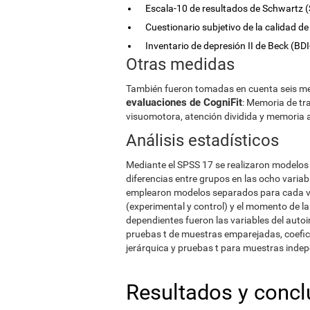
Escala-10 de resultados de Schwartz (
Cuestionario subjetivo de la calidad de 
Inventario de depresión II de Beck (BDI-
Otras medidas
También fueron tomadas en cuenta seis med
evaluaciones de CogniFit
: Memoria de tra
visuomotora, atención dividida y memoria a
Análisis estadísticos
Mediante el SPSS 17 se realizaron modelos 
diferencias entre grupos en las ocho variabl
emplearon modelos separados para cada var
(experimental y control) y el momento de la 
dependientes fueron las variables del autoin
pruebas t de muestras emparejadas, coefici
jerárquica y pruebas t para muestras inde
Resultados y concl