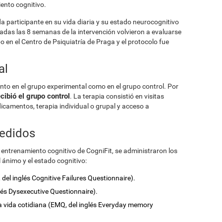
iento cognitivo.
a participante en su vida diaria y su estado neurocognitivo
sadas las 8 semanas de la intervención volvieron a evaluarse
bo en el Centro de Psiquiatría de Praga y el protocolo fue
al
anto en el grupo experimental como en el grupo control. Por
cibió el grupo control
. La terapia consistió en visitas
dicamentos, terapia individual o grupal y acceso a
medidos
l entrenamiento cognitivo de CogniFit, se administraron los
 ánimo y el estado cognitivo:
 del inglés Cognitive Failures Questionnaire).
glés Dysexecutive Questionnaire).
la vida cotidiana (EMQ, del inglés Everyday memory