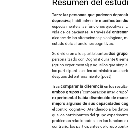
Resumen del estud
personas que padecen depresi
Tanto las
depresiva
manifiesten dis
, habitualmente
especialmente a las funciones ejecutivas. 
entrenam
vida de los pacientes. A través del
alcance de las alteraciones psicológicas, m
estado de las funciones cognitivas.
dos grupo
Se dividieron a los participantes
personalizado con CogniFit durante 8 sema
(grupo experimental) y aquellos que simple
los participantes se les administró una seri
después del entrenamiento (post).
comparar la diferencia
Tras
en los resulta
ambos grupos
(“comparación inter-grupo”)
experimental había disminuido de maner
mejoró algunas de sus capacidades cog
el control cognitivo. Atendiendo a los dato
que los participantes del grupo experiment
problemas relacionados con las funciones ej
contrario, los participantes del grupo cont