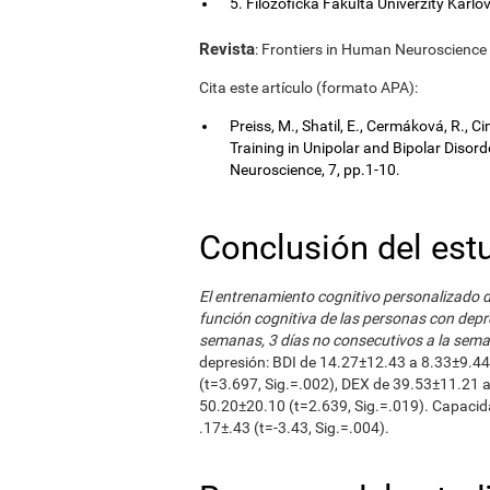
5. Filozofická Fakulta Univerzity Karlo
Revista
: Frontiers in Human Neuroscience (
Cita este artículo (formato APA):
Preiss, M., Shatil, E., Cermáková, R.,
Training in Unipolar and Bipolar Disor
Neuroscience, 7, pp.1-10.
Conclusión del est
El entrenamiento cognitivo personalizado d
función cognitiva de las personas con depre
semanas, 3 días no consecutivos a la sem
depresión: BDI de 14.27±12.43 a 8.33±9.44
(t=3.697, Sig.=.002), DEX de 39.53±11.21 
50.20±20.10 (t=2.639, Sig.=.019). Capacida
.17±.43 (t=-3.43, Sig.=.004).