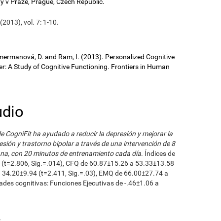
vy v Praze, Prague, Czech Republic.
2013), vol. 7: 1-10.
 Cimermanová, D. and Ram, I. (2013). Personalized Cognitive
der: A Study of Cognitive Functioning. Frontiers in Human
udio
e CogniFit ha ayudado a reducir la depresión y mejorar la
sión y trastorno bipolar a través de una intervención de 8
ana, con 20 minutos de entrenamiento cada día
. Índices de
 (t=2.806, Sig.=.014), CFQ de 60.87±15.26 a 53.33±13.58
a 34.20±9.94 (t=2.411, Sig.=.03), EMQ de 66.00±27.74 a
des cognitivas: Funciones Ejecutivas de -.46±1.06 a