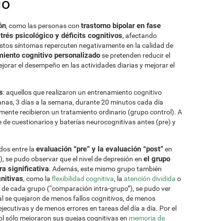
io
ón
trastorno bipolar en fase
, como las personas con
trés psicológico y déficits cognitivos
, afectando
Estos síntomas repercuten negativamente en la calidad de
iento cognitivo personalizado
se pretenden reducir el
ejorar el desempeño en las actividades diarias y mejorar el
s
: aquellos que realizaron un entrenamiento cognitivo
nas, 3 días a la semana, durante 20 minutos cada día
mente recibieron un tratamiento ordinario (grupo control). A
e de cuestionarios y baterías neurocognitivas antes (pre) y
evaluación “pre” y la evaluación “post”
dos entre la
en
el grupo
, se pudo observar que el nivel de depresión en
a significativa
. Además, este mismo grupo también
nitivas
, como la
flexibilidad cognitiva
, la
atención dividida
o
s de cada grupo (“comparación intra-grupo”), se pudo ver
al se quejaron de menos fallos cognitivos, de menos
ecutivas y de menos errores en tareas del día a día. Por el
rol sólo mejoraron sus quejas cognitivas en
memoria de