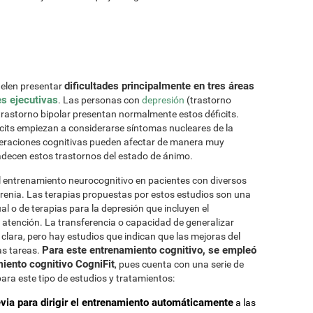
dificultades principalmente en tres áreas
uelen presentar
es ejecutivas
. Las personas con
depresión
(trastorno
 trastorno bipolar presentan normalmente estos déficits.
icits empiezan a considerarse síntomas nucleares de la
teraciones cognitivas pueden afectar de manera muy
padecen estos trastornos del estado de ánimo.
l entrenamiento neurocognitivo en pacientes con diversos
frenia. Las terapias propuestas por estos estudios son una
l o de terapias para la depresión que incluyen el
 atención. La transferencia o capacidad de generalizar
clara, pero hay estudios que indican que las mejoras del
Para este entrenamiento cognitivo, se empleó
as tareas.
miento cognitivo CogniFit
, pues cuenta con una serie de
para este tipo de estudios y tratamientos:
evia para dirigir el entrenamiento automáticamente
a las