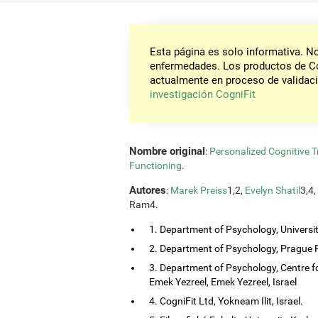
Esta página es solo informativa. 
enfermedades. Los productos de Co
actualmente en proceso de validaci
investigación CogniFit
Nombre original
:
Personalized Cognitive Tr
Functioning
.
Autores
:
Marek Preiss
1,2,
Evelyn Shatil
3,4,
Ram4.
1. Department of Psychology, Universi
2. Department of Psychology, Prague P
3. Department of Psychology, Centre f
Emek Yezreel, Emek Yezreel, Israel
4. CogniFit Ltd, Yokneam Ilit, Israel.