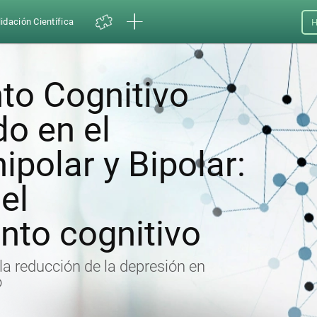
idación Científica
H
to Cognitivo
o en el
ipolar y Bipolar:
el
nto cognitivo
 la reducción de la depresión en
o