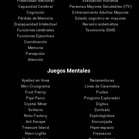
Plasticidad Neuronal
Evaluación Holistica
Capacidad Cerebral
Personas Mayores Saludables (iTV)
Cognición
Entrenamiento Adultos Mayores
Pérdida de Memoria
Estado cognitivo en mayores
Discapacidad Intelectual
Revisión sistemática
Funciones cerebrales
Taxonomía SG4D
Funciones Ejecutivas
Coordinación
Memoria
Percepción
Atención
Juegos Mentales
Ajedrez en línea
Ranaventuras
Mini Crucigrama
Línea de Caramelos
Fruit Frenzy
Puzles
Pipe Panic
Pingüino Explorador
Crystal Miner
Dígitos
Solitario
Zumbalú
Robo Factory
Explotaglobos
Ant Escape
Encrucijada
Treasure Island
Hiper-espacio
Neon Lights
Frescazoo