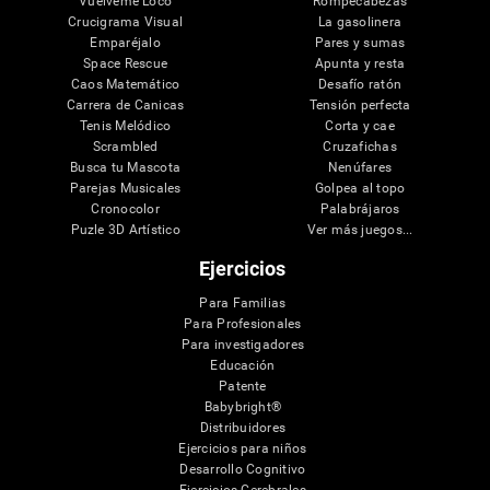
Vuélveme Loco
Rompecabezas
Crucigrama Visual
La gasolinera
Emparéjalo
Pares y sumas
Space Rescue
Apunta y resta
Caos Matemático
Desafío ratón
Carrera de Canicas
Tensión perfecta
Tenis Melódico
Corta y cae
Scrambled
Cruzafichas
Busca tu Mascota
Nenúfares
Parejas Musicales
Golpea al topo
Cronocolor
Palabrájaros
Puzle 3D Artístico
Ver más juegos...
Ejercicios
Para Familias
Para Profesionales
Para investigadores
Educación
Patente
Babybright®
Distribuidores
Ejercicios para niños
Desarrollo Cognitivo
Ejercicios Cerebrales