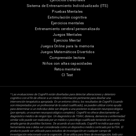
Sistema de Entrenamiento Individualizado (ITS)
Pruebas Mentales
Estimulación cognitiva
Ejercicios mentales
Entrenamiento cerebral personalizado
Juegos Mentales
Ejercicio Mental
Juegos Online para la memoria
Juegos Matemáticos Divertidos
Comprensión lectora
Niños con altas capacidades
Retos mentales
CI Test
* Las evaluaciones de CogniFit están diseñadas para detectar alteraciones y deterioro
cognitivo con el fin de ofrecer a un médico información pertinente para diseñar una
intervención terapéutica apropiada. En un entorno clínico, los resultados de CogniFit (cuando
son interpretados por un profesional de la salud cualificado), se pueden utilizar como ayuda
para determinar si un individuo debe ser dirigido a una posterior evaluación neuropsicológica
(por ejemplo, un examen neuropsicológico completo). CogniFit no ofrece directamente un
diagnóstico médico de ningún tipo. Un diagnóstico de TDAH, dislexia, demencia o enfermedad
similar sólo puede ser realizada por un médico o psicólogo cualificado teniendo en cuenta una
amplia gama de posibles factores. De acuerdo al uso indicado, CogniFit no indica que esta
herramienta sea o deba ser considerada como un dispositivo médico certicado por la FDA. El
producto puede ser utilizado para estudios de investigación en cualquier campo de
investigación relacionado con la cognición. Si se utiliza para fines de investigación, todo uso