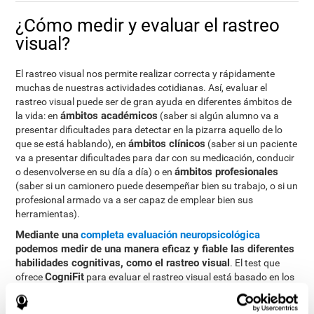
¿Cómo medir y evaluar el rastreo
visual?
El rastreo visual nos permite realizar correcta y rápidamente
muchas de nuestras actividades cotidianas. Así, evaluar el
rastreo visual puede ser de gran ayuda en diferentes ámbitos de
ámbitos académicos
la vida: en
(saber si algún alumno va a
presentar dificultades para detectar en la pizarra aquello de lo
ámbitos clínicos
que se está hablando), en
(saber si un paciente
va a presentar dificultades para dar con su medicación, conducir
ámbitos profesionales
o desenvolverse en su día a día) o en
(saber si un camionero puede desempeñar bien su trabajo, o si un
profesional armado va a ser capaz de emplear bien sus
herramientas).
Mediante una
completa evaluación neuropsicológica
podemos medir de una manera eficaz y fiable las diferentes
habilidades cognitivas, como el rastreo visual
. El test que
CogniFit
ofrece
para evaluar el rastreo visual está basado en los
tests clásicos Continuous Performance Test (CPT), el Test pf
Memory Malingering (TOMM), la Hooper Visual Organisation