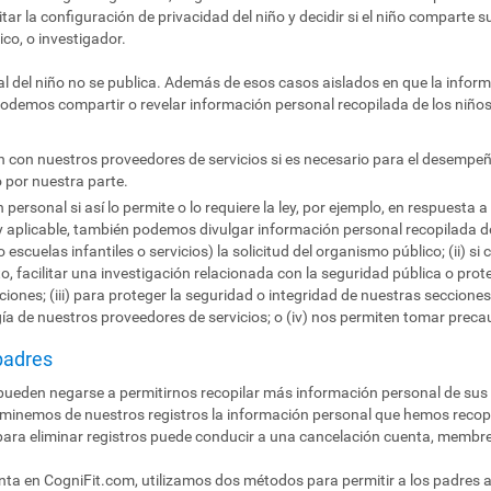
itar la configuración de privacidad del niño y decidir si el niño comparte 
ico, o investigador.
al del niño no se publica. Además de esos casos aislados en que la inform
demos compartir o revelar información personal recopilada de los niños
con nuestros proveedores de servicios si es necesario para el desempeñ
 por nuestra parte.
ersonal si así lo permite o lo requiere la ley, por ejemplo, en respuesta a
ey aplicable, también podemos divulgar información personal recopilada de
o escuelas infantiles o servicios) la solicitud del organismo público; (ii) 
ito, facilitar una investigación relacionada con la seguridad pública o pro
iones; (iii) para proteger la seguridad o integridad de nuestras secciones 
gía de nuestros proveedores de servicios; o (iv) nos permiten tomar preca
padres
ueden negarse a permitirnos recopilar más información personal de sus 
eliminemos de nuestros registros la información personal que hemos recop
para eliminar registros puede conducir a una cancelación cuenta, membresí
a en CogniFit.com, utilizamos dos métodos para permitir a los padres ac