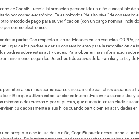
 caso de CogniFit recoja información personal de un niño susceptible de 
itado por correo electrónico. Tales métodos "de alto nivel" de consentimie
o u otro método de pago para su verificación (con un cargo nominal incluido
 por correo electrónico.
ar de un padre.
Con respecto a las actividades en las escuelas, COPPA, p
 en lugar de los padres a dar su consentimiento para la recopilación de 
 los padres sobre estas actividades. Para obtener más información sobre
de un niño menor según los Derechos Educativos de la Familia y la Ley de P
des permiten a los niños comunicarse directamente con otros usuarios a t
 niños que utilizan estas funciones interactivas en nuestros sitios y a
os mismos o de terceros y, por supuesto, que nunca intenten eludir nuest
visen cuidadosamente a sus hijos cuando participen en actividades en l
una pregunta o solicitud de un niño, CogniFit puede necesitar solicitar i