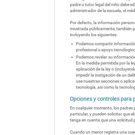
padre o tutor legal del niño debe ed
administrador de la escuela, el méd
Por defecto, la información person
mostrada públicamente, también po
incluyendo los siguientes:
Podemos compartir información 
profesional o apoyo tecnólogico
Podemos revelar su información p
En la medida permitida por la l
aplicación de la ley o (incluyend
impedir la instigación de un del
use nuestras secciones o aplicac
tecnología, así como la tecnolo
Opciones y controles para 
En cualquier momento, los padres p
particular, y pueden solicitar que 
tenga en cuenta que una solicitud 
Cuando un menor registra una cuent