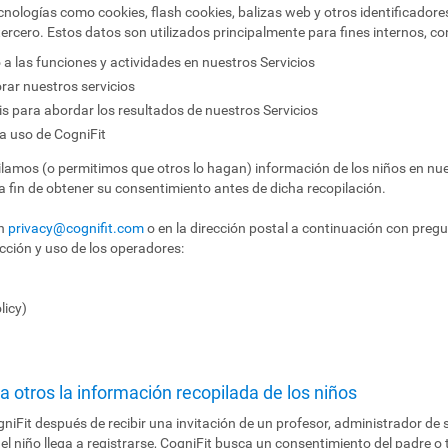
nologías como cookies, flash cookies, balizas web y otros identificador
ercero. Estos datos son utilizados principalmente para fines internos, con 
 a las funciones y actividades en nuestros Servicios
orar nuestros servicios
sis para abordar los resultados de nuestros Servicios
a uso de CogniFit
pilamos (o permitimos que otros lo hagan) información de los niños en nue
 a fin de obtener su consentimiento antes de dicha recopilación.
en
privacy@cognifit.com
o en la dirección postal a continuación con pregu
ección y uso de los operadores:
licy)
 otros la información recopilada de los niños
niFit después de recibir una invitación de un profesor, administrador de 
 el niño llega a registrarse, CogniFit busca un consentimiento del padre o t