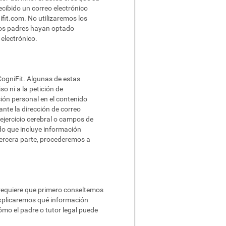
ecibido un correo electrónico
ifit.com
. No utilizaremos los
 los padres hayan optado
electrónico.
CogniFit. Algunas de estas
o ni a la petición de
ión personal en el contenido
ante la dirección de correo
ejercicio cerebral o campos de
do que incluye información
 tercera parte, procederemos a
 requiere que primero conseltemos
 explicaremos qué información
mo el padre o tutor legal puede