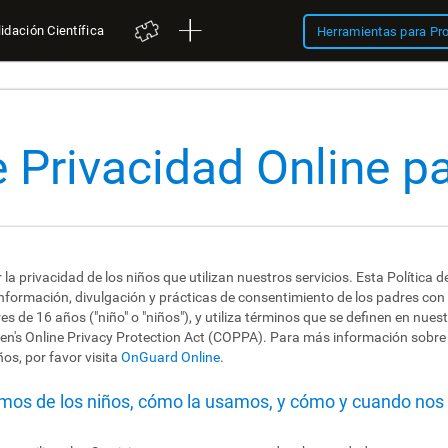
idación Científica
Herramientas para Pr
e Privacidad Online p
a privacidad de los niños que utilizan nuestros servicios. Esta Política 
información, divulgación y prácticas de consentimiento de los padres con
 de 16 años ("niño" o "niños"), y utiliza términos que se definen en nues
dren's Online Privacy Protection Act (COPPA). Para más información sobr
ños, por favor visita
OnGuard Online
.
mos de los niños, cómo la usamos, y cómo y cuando no