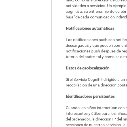
niño, como una dirección de correo
actividades o servicios. Un ejemplo
cognitiva, su entrenamiento cerebral
baja" de cada comunicación indivi
Notificaciones automáticas
Las notificaciones push son notific
descargadas y que pueden comunicars
notificaciones push después de regi
tutor o del padre, tal y como se de
Datos de geolocalización
Si el Servicio CogniFit dirigido a 
recopilación de una dirección posta
Identificadores persistentes
Cuando los niños interactúan con 
interesantes y útiles para los niño
del ordenador, la dirección IP del ni
secciones de nuestros servicios, la 