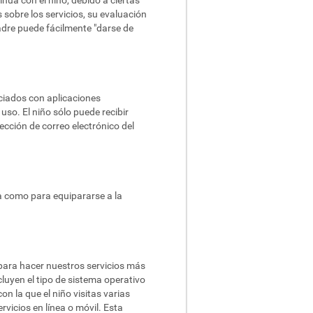
ua con el niño, debido a ciertas
 sobre los servicios, su evaluación
padre puede fácilmente "darse de
ociados con aplicaciones
uso. El niño sólo puede recibir
ección de correo electrónico del
ca como para equipararse a la
para hacer nuestros servicios más
cluyen el tipo de sistema operativo
on la que el niño visitas varias
rvicios en línea o móvil. Esta