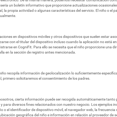
 electrónico. De la misma manera, podemos necesitar comunicación contin
 sería un boletín informativo que proporcione actualizaciones ocasionales
, la propia actividad o algunas características del servicio. El niño o el 
dualmente.
aciones en dispositivos móviles y otros dispositivos que suelen estar as
e con el titular del dispositivo incluso cuando la aplicación no está en 
strarse en CogniFit. Para ello se necesita que el niño proporcione una dir
talla en la sección de registro antes mencionada.
un niño recopila información de geolocalización lo suficientemente específi
l, primero solicitaremos el consentimiento de los padres.
nosotros, cierta información puede ser recogida automáticamente tanto 
s, y para diversos fines relacionados con nuestro negocio. Los ejemplos in
ño o el identificador de dispositivo móvil, el navegador web, la frecuencia c
ubicación geográfica del niño e información en relación al proveedor de se