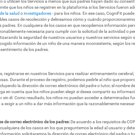
n o utilicen los Servicios a menos que sus padres hayan dado su consent
ermite que los niños se registren en la plataforma si los Servicios fueron 
de la salud
o
investigadores
- para los niños. En ese caso, CogniFit puede
bles casos de recolección y delineamos cómo y cuándo proporcionaremos
s padres. En cualquiera de los casos en que recopilemos información per
onablemente necesaria para cumplir con la solicitud de la actividad o per
tizarando la seguridad de nuestros usuarios y nuestros servicios según se
gido información de un niño de una manera inconsistente, según los re
onsentimiento de los padres.
registrarse en nuestros Servicios para realizar entrenamiento cerebral, j
osas. Durante el proceso de registro, podemos pedirle al niño que proporc
ncluyendo la dirección de correo electrónico del padre o tutor, el nombre d
enga en cuenta que los niños pueden elegir si desea compartir su informa
r sin él. Como resultado, los niños no puedan acceder a determinadas fun
 exigir a un niño a dar más información que la razonablemente necesari
es de correo electrónico de los padres:
De acuerdo a los requisitos de COP
en cualquiera de los casos en los que preguntemos la edad al usuario y det
nformación solicitaremos la dirección de correo electrónico del padre o tut