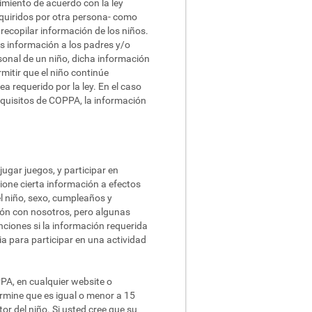
imiento de acuerdo con la ley
adquiridos por otra persona- como
 recopilar información de los niños.
 información a los padres y/o
sonal de un niño, dicha información
mitir que el niño continúe
a requerido por la ley. En el caso
quisitos de COPPA, la información
ugar juegos, y participar en
ione cierta información a efectos
el niño, sexo, cumpleaños y
ción con nosotros, pero algunas
ciones si la información requerida
a para participar en una actividad
PA, en cualquier website o
ermine que es igual o menor a 15
or del niño. Si usted cree que su