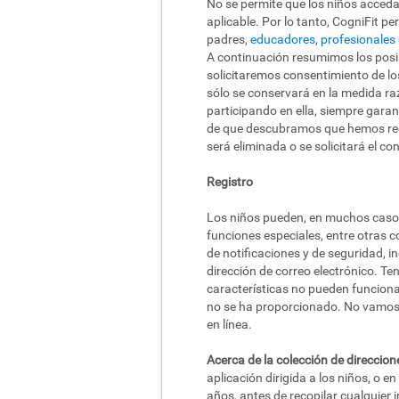
No se permite que los niños acceda
aplicable. Por lo tanto, CogniFit p
padres,
educadores
,
profesionales 
A continuación resumimos los posi
solicitaremos consentimiento de lo
sólo se conservará en la medida raz
participando en ella, siempre garan
de que descubramos que hemos reco
será eliminada o se solicitará el c
Registro
Los niños pueden, en muchos casos, 
funciones especiales, entre otras c
de notificaciones y de seguridad, i
dirección de correo electrónico. T
características no pueden funciona
no se ha proporcionado. No vamos a
en línea.
Acerca de la colección de direccion
aplicación dirigida a los niños, o 
años, antes de recopilar cualquier i