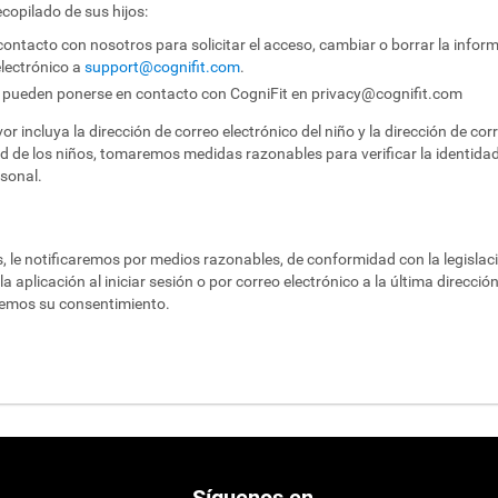
opilado de sus hijos:
ntacto con nosotros para solicitar el acceso, cambiar o borrar la inform
electrónico a
support@cognifit.com
.
 pueden ponerse en contacto con CogniFit en
privacy@cognifit.com
r incluya la dirección de correo electrónico del niño y la dirección de cor
ad de los niños, tomaremos medidas razonables para verificar la identidad 
sonal.
, le notificaremos por medios razonables, de conformidad con la legislaci
 aplicación al iniciar sesión o por correo electrónico a la última direcci
aremos su consentimiento.