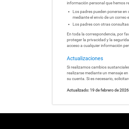
información personal que hemos rec
Los padres pueden ponerse en co
mediante el envío de un correo 
Los padres con otras consultas
En toda la correspondencia, por favo
proteger la privacidad y la segurid
acceso a cualquier información per
Actualizaciones
Si realizamos cambios sustanciales
realizarse mediante un mensaje en la
su cuenta. Si es necesario, solicit
Actualizado:
19 de febrero de 2026