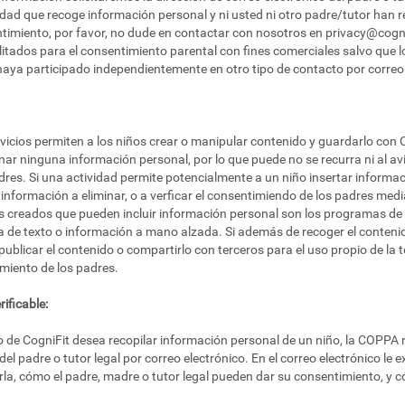
idad que recoge información personal y ni usted ni otro padre/tutor han r
ntimiento, por favor, no dude en contactar con nosotros en
privacy@cogn
ilitados para el consentimiento parental con fines comerciales salvo que
haya participado independientemente en otro tipo de contacto por correo 
rvicios permiten a los niños crear o manipular contenido y guardarlo con 
ar ninguna información personal, por lo que puede no se recurra ni al avis
dres. Si una actividad permite potencialmente a un niño insertar informac
nformación a eliminar, o a verficar el consentimiendo de los padres medi
s creados que pueden incluir información personal son los programas de 
da de texto o información a mano alzada. Si además de recoger el conteni
ublicar el contenido o compartirlo con terceros para el uso propio de la
miento de los padres.
ificable:
so de CogniFit desea recopilar información personal de un niño, la COPPA
del padre o tutor legal por correo electrónico. En el correo electrónico le
, cómo el padre, madre o tutor legal pueden dar su consentimiento, y có