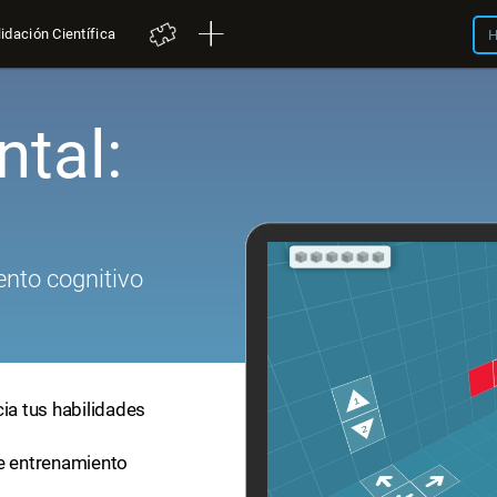
idación Científica
H
tal:
nto cognitivo
cia tus habilidades
de entrenamiento