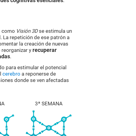
des cognitivas esenciales
.
es como
Visión 3D
se estimula un
 La repetición de ese patrón a
omentar la creación de nuevas
 reorganizar y
recuperar
adas
.
do para estimular el potencial
al
cerebro
a reponerse de
esiones donde se ven afectadas
NA
3ª SEMANA