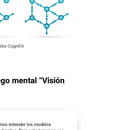
les CogniFit
ego mental “Visión
os entender los modelos