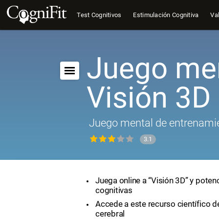
Test Cognitivos
Estimulación Cognitiva
Val
Juego men
Visión 3D
Juego mental de entrenamie
3.1
Juega online a “Visión 3D” y poten
cognitivas
Accede a este recurso científico 
cerebral