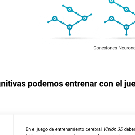
Conexiones Neurona
nitivas podemos entrenar con el ju
En el juego de entrenamiento cerebral
Visión 3D
debem