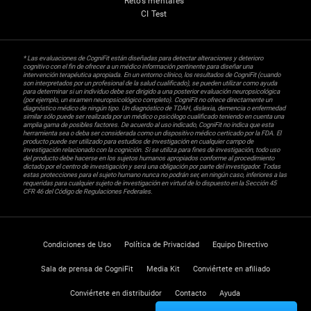
Retos mentales
CI Test
* Las evaluaciones de CogniFit están diseñadas para detectar alteraciones y deterioro
cognitivo con el fin de ofrecer a un médico información pertinente para diseñar una
intervención terapéutica apropiada. En un entorno clínico, los resultados de CogniFit (cuando
son interpretados por un profesional de la salud cualificado), se pueden utilizar como ayuda
para determinar si un individuo debe ser dirigido a una posterior evaluación neuropsicológica
(por ejemplo, un examen neuropsicológico completo). CogniFit no ofrece directamente un
diagnóstico médico de ningún tipo. Un diagnóstico de TDAH, dislexia, demencia o enfermedad
similar sólo puede ser realizada por un médico o psicólogo cualificado teniendo en cuenta una
amplia gama de posibles factores. De acuerdo al uso indicado, CogniFit no indica que esta
herramienta sea o deba ser considerada como un dispositivo médico certicado por la FDA. El
producto puede ser utilizado para estudios de investigación en cualquier campo de
investigación relacionado con la cognición. Si se utiliza para fines de investigación, todo uso
del producto debe hacerse en los sujetos humanos apropiados conforme al procedimiento
dictado por el centro de investigación y será una obligación por parte del investigador. Todas
estas protecciones para el sujeto humano nunca no podrán ser, en ningún caso, inferiores a las
requeridas para cualquier sujeto de investigación en virtud de lo dispuesto en la Sección 45
CFR 46 del Código de Regulaciones Federales.
Condiciones de Uso
Política de Privacidad
Equipo Directivo
Sala de prensa de CogniFit
Media Kit
Conviértete en afiliado
Conviértete en distribuidor
Contacto
Ayuda