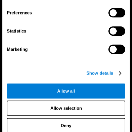
Síguenos en
Preferences
Statistics
Tu Cerebro
Investigación
El Cerebro Humano
Validación de las Terapias Digitales
Marketing
Mente y Cerebro
Juegos de Ordenador
Partes del cerebro
Adultos Sanos
Las Neuronas
Pilotos
Plasticidad Neuronal
Evaluación Holistica
Capacidad Cerebral
Personas Mayores Saludables (iTV)
Show details
Cognición
Entrenamiento Adultos Mayores
Pérdida de Memoria
Estado cognitivo en mayores
Discapacidad Intelectual
Revisión sistemática
Allow all
Funciones cerebrales
Taxonomía SG4D
Funciones Ejecutivas
Coordinación
Allow selection
Memoria
Percepción
Atención
Deny