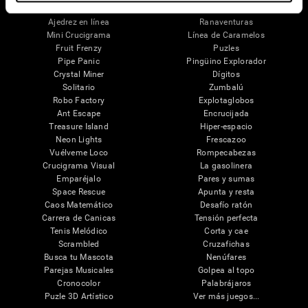
Juegos Mentales
Ajedrez en línea
Ranaventuras
Mini Crucigrama
Línea de Caramelos
Fruit Frenzy
Puzles
Pipe Panic
Pingüino Explorador
Crystal Miner
Dígitos
Solitario
Zumbalú
Robo Factory
Explotaglobos
Ant Escape
Encrucijada
Treasure Island
Hiper-espacio
Neon Lights
Frescazoo
Vuélveme Loco
Rompecabezas
Crucigrama Visual
La gasolinera
Emparéjalo
Pares y sumas
Space Rescue
Apunta y resta
Caos Matemático
Desafío ratón
Carrera de Canicas
Tensión perfecta
Tenis Melódico
Corta y cae
Scrambled
Cruzafichas
Busca tu Mascota
Nenúfares
Parejas Musicales
Golpea al topo
Cronocolor
Palabrájaros
Puzle 3D Artístico
Ver más juegos...