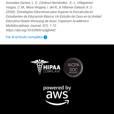
Gonzales Santos, L. E., Córdova Hernández , S. J., Villagómez
Vargas, C. M., Mora Vergara, I. del R., & Villamar Salazar, K. U.
(2026). Estrategias Educativas para Superar la Discalculia en
Estudiantes de Educación Básica: Un Estudio de Caso en la Unidad
Educativa Ibraila Wonsang de Asan. Imperium Académico
Multidisciplinary Journal, 3(1), 1-13.
https://doi.org/10.63969/vzdgb442
Ver el artículo completo