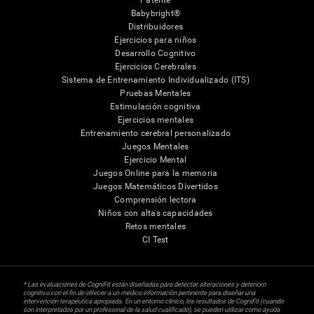
Patente
Babybright®
Distribuidores
Ejercicios para niños
Desarrollo Cognitivo
Ejercicios Cerebrales
Sistema de Entrenamiento Individualizado (ITS)
Pruebas Mentales
Estimulación cognitiva
Ejercicios mentales
Entrenamiento cerebral personalizado
Juegos Mentales
Ejercicio Mental
Juegos Online para la memoria
Juegos Matemáticos Divertidos
Comprensión lectora
Niños con altas capacidades
Retos mentales
CI Test
* Las evaluaciones de CogniFit están diseñadas para detectar alteraciones y deterioro
cognitivo con el fin de ofrecer a un médico información pertinente para diseñar una
intervención terapéutica apropiada. En un entorno clínico, los resultados de CogniFit (cuando
son interpretados por un profesional de la salud cualificado), se pueden utilizar como ayuda