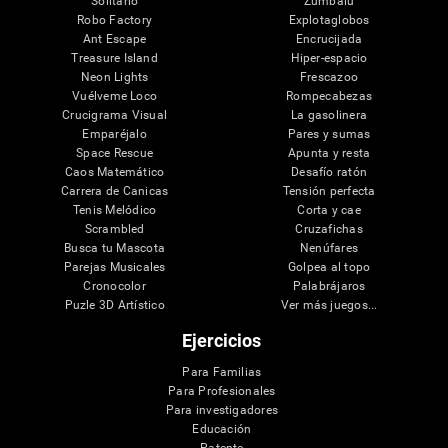
Solitario
Zumbalú
Robo Factory
Explotaglobos
Ant Escape
Encrucijada
Treasure Island
Hiper-espacio
Neon Lights
Frescazoo
Vuélveme Loco
Rompecabezas
Crucigrama Visual
La gasolinera
Emparéjalo
Pares y sumas
Space Rescue
Apunta y resta
Caos Matemático
Desafío ratón
Carrera de Canicas
Tensión perfecta
Tenis Melódico
Corta y cae
Scrambled
Cruzafichas
Busca tu Mascota
Nenúfares
Parejas Musicales
Golpea al topo
Cronocolor
Palabrájaros
Puzle 3D Artístico
Ver más juegos...
Ejercicios
Para Familias
Para Profesionales
Para investigadores
Educación