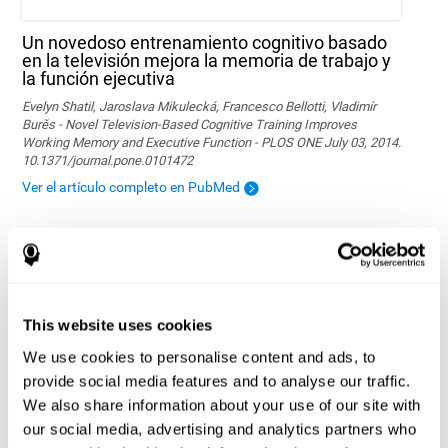
Un novedoso entrenamiento cognitivo basado
en la televisión mejora la memoria de trabajo y
la función ejecutiva
Evelyn Shatil, Jaroslava Mikulecká, Francesco Bellotti, Vladimír
Burěs - Novel Television-Based Cognitive Training Improves
Working Memory and Executive Function - PLOS ONE July 03, 2014.
10.1371/journal.pone.0101472
Ver el artículo completo en PubMed
This website uses cookies
We use cookies to personalise content and ads, to
provide social media features and to analyse our traffic.
Efectos del entrenamiento por ordenador en las
We also share information about your use of our site with
funciones ejecutivas y el rendimiento
our social media, advertising and analytics partners who
académico de los niños