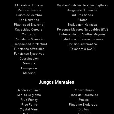
El Cerebro Humano
Validación de las Terapias Digitales
Mente y Cerebro
Juegos de Ordenador
Partes del cerebro
Adultos Sanos
Las Neuronas
Pilotos
Plasticidad Neuronal
Evaluación Holistica
Capacidad Cerebral
Personas Mayores Saludables (iTV)
Cognición
Entrenamiento Adultos Mayores
Pérdida de Memoria
Estado cognitivo en mayores
Discapacidad Intelectual
Revisión sistemática
Funciones cerebrales
Taxonomía SG4D
Funciones Ejecutivas
Coordinación
Memoria
Percepción
Atención
Juegos Mentales
Ajedrez en línea
Ranaventuras
Mini Crucigrama
Línea de Caramelos
Fruit Frenzy
Puzles
Pipe Panic
Pingüino Explorador
Crystal Miner
Dígitos