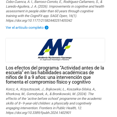
Cobo-Cuenca, A. I., Barroso-Corroto, E., Rodríguez-Cañamero, S., &
Laredo-Aguilera, J. A. (2026). Improvements in cognitive and health
assessment in people older than 60 years through cognitive
training with the CogniFit app. SAGE Open, 16(1).
https://doi.org/10.1177/21582440251405342
Ver el artículo completo
Los efectos del programa “Actividad antes de la
escuela” en las habilidades académicas de
niños de 8 a 9 años: una intervención que
fomenta el compromiso físico y cognitivo
Korcz, A., Krzysztoszek, J., Bojkowski, Ł., Koszałka-Silska, A.,
Khorkova, M., Gomołysek, A., & Bronikowski, M. (2024). The
effects of the ‘active before school’ programme on the academic
skills of 8–9-year-old children: a physically and cognitively
engaging intervention. Frontiers in Public Health, 12.
https://doi.org/10.3389/fpubh.2024.1402901