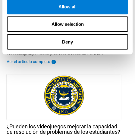
Allow all
Allow selection
Los efectos del entrenamiento cognitivo en el
rendimiento al volante
Deny
Tapia, J. L., Sánchez-Borda, D., & Duñabeitia, J. A. (2024). The
effects of cognitive training on driving performance. Cognitive
Processing. https://doi.org/10.1007/s10339-024-01245-6
Ver el artículo completo
¿Pueden los videojuegos mejorar la capacidad
de resolución de problemas de los estudiantes?