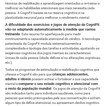
técnicas de reabilitação e aprendizagem orientadas a re-treinar e
melhorar as habildiades atencionais que mais necessita cada
pessoa. A CogniFit baseia-se na reserva cognitiva e na
plasticidade neuronal para melhorar o rendimento mental.
A dificuldade dos exercícios e jogos de atenção da CogniFit
vão-se adaptando automaticamente à medida que vamos
treinando
. Este recurso foi aperfeiçoado para medir
continuamente a capacidade atencional do cérebro. A tecnologia
patenteada da CogniFit modula sistematicamente a
complexidade e tipologia das tarefas e actividades, ajustando as
exigências cognitivas dos jogos mentais às características
únicas de cada pessoa (idade, défices e/ou alterações cognitivas,
etc.).
Todos os programas de estimulação e reabilitação cognitiva que
crianças adolescentes,
oferece a CogniFit são para que
adultos e idosos
possam activar e fortalecer a sua capacidade
comparar o seu estado cognitivo e atencional com
mental e
o resto da população mundial
. Os jogos de atenção da CogniFit
são indicados tanto para indivíduos saudáveis, como para
pessoas que estão preocupadas pela sua concentração e sofrem
algum tipo de défice atencional, ou apresentam declive cognitivo.