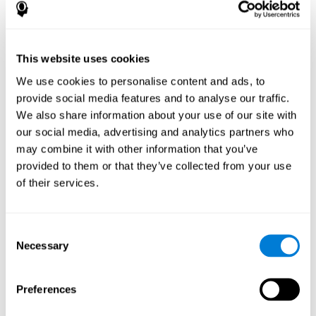
tarefas foram desenhados por especialistas em plasticidade
cerebral, estimulação e reabilitação cognitiva. Utilizar este
suporte informático baseado na metodologia científica para a
estimulação e reabilitação da atenção, oferece muitas
This website uses cookies
vantagens:
We use cookies to personalise content and ads, to
O uso das plataformas para usuários particulares e
provide social media features and to analyse our traffic.
profissionais é muito simples e intuitivo, pelo que se pode
We also share information about your use of our site with
utilizar sem ter conhecimentos especializados sobre neuro-
A CogniFit permite uma gestão
ciência ou informática.
our social media, advertising and analytics partners who
intuitiva, ágil e eficaz das tarefas e resultados do treino
may combine it with other information that you’ve
para a atenção
.
provided to them or that they’ve collected from your use
desenho atractivo, o que favorece
Os jogos possuem um
of their services.
a motivação
dos usuários, especialmente das crianças,
facilitando o seu compromisso com o treino.
Os treinos de atenção da CogniFit foram desenhados para
Consent
ajudar pessoas de todas as idades
(crianças,
Necessary
Selection
saudáveis ou com alguma
adolescentes, adultos e idosos)
patologia
.
formato interactivo
O
das instrucções e dos resultados dos
Preferences
ajuda a compreender as
jogos para a atenção
explicações
.