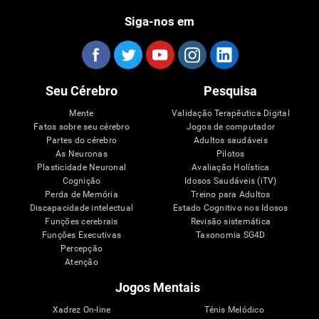
Siga-nos em
Seu Cérebro
Pesquisa
Mente
Validação Terapêutica Digital
Fatos sobre seu cérebro
Jogos de computador
Partes do cérebro
Adultos saudáveis
As Neuronas
Pilotos
Plasticidade Neuronal
Avaliação Holística
Cognição
Idosos Saudáveis (iTV)
Perda de Memória
Treino para Adultos
Discapacidade intelectual
Estado Cognitivo nos Idosos
Funções cerebrais
Revisão sistemática
Funções Executivas
Taxonomia SG4D
Percepção
Atenção
Jogos Mentais
Xadrez On-line
Ténis Melódico