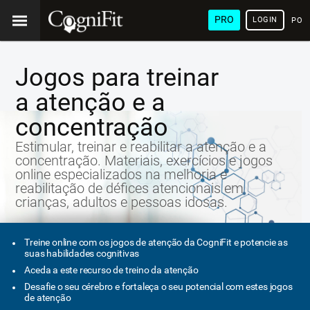
PRO
LOGIN
POR
Jogos para treinar
a atenção e a
concentração
Estimular, treinar e reabilitar a atenção e a
concentração. Materiais, exercícios e jogos
online especializados na melhoria e
reabilitação de défices atencionais em
crianças, adultos e pessoas idosas.
Treine online com os jogos de atenção da CogniFit e potencie as
suas habilidades cognitivas
Aceda a este recurso de treino da atenção
Desafie o seu cérebro e fortaleça o seu potencial com estes jogos
de atenção