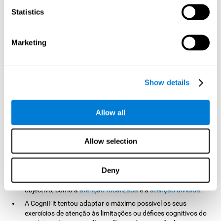
Statistics
Os resultados dos jogos para a atenção e concentração
um feedback rápido e preciso
devolvem
. Isto permite-nos
estar actualizados sobre a nossa evolução e estado
cognitivo.
Marketing
A ferramenta da CogniFit utiliza o nosso desempenho
regular o nível de dificuldade e
durante cada sessão para
as exigências de treino de maneira automática
, o que
Show details
uma intervenção personalizada
nos permite realizar
.
Os dados recolhem-se e codificam-se durante o treino
,
de forma que podemos concentrar-nos apenas em executar
Allow all
correctamente a tarefa. A CogniFit analiza e compara estes
dados de maneira autónoma, pelo que não necessitamos
fazer nenhum cálculo para ver a nossa evolução cognitiva.
Allow selection
permitem
Os jogos de atenção e concentração da CogniFit
treinar muitos dos principais processos
e habilidades
Deny
cognitivas implicadas nas tarefas que requerem que
centremos o nosso foco atencional num ou vários estímulos
objectivo, como a
atenção focalizada
e a
atenção dividida
.
A CogniFit tentou adaptar o máximo possível os seus
exercícios de atenção às limitações ou défices cognitivos do