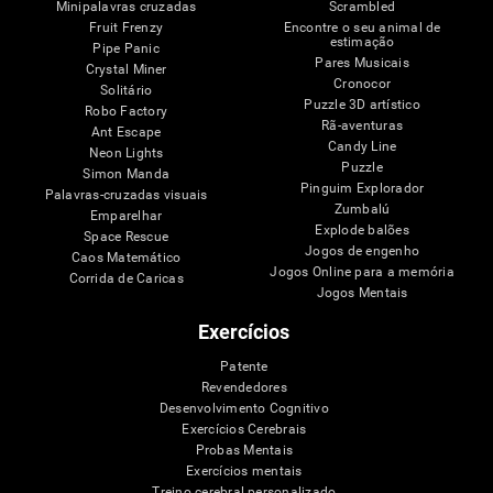
Minipalavras cruzadas
Scrambled
Fruit Frenzy
Encontre o seu animal de
estimação
Pipe Panic
Pares Musicais
Crystal Miner
Cronocor
Solitário
Puzzle 3D artístico
Robo Factory
Rã-aventuras
Ant Escape
Candy Line
Neon Lights
Puzzle
Simon Manda
Pinguim Explorador
Palavras-cruzadas visuais
Zumbalú
Emparelhar
Explode balões
Space Rescue
Jogos de engenho
Caos Matemático
Jogos Online para a memória
Corrida de Caricas
Jogos Mentais
Exercícios
Patente
Revendedores
Desenvolvimento Cognitivo
Exercícios Cerebrais
Probas Mentais
Exercícios mentais
Treino cerebral personalizado