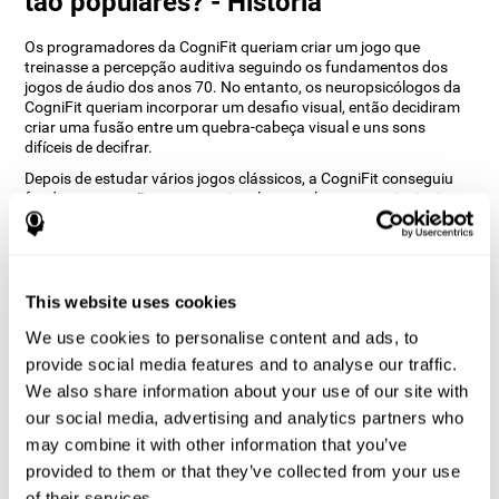
tão populares? - História
Os programadores da CogniFit queriam criar um jogo que
treinasse a percepção auditiva seguindo os fundamentos dos
jogos de áudio dos anos 70. No entanto, os neuropsicólogos da
CogniFit queriam incorporar um desafio visual, então decidiram
criar uma fusão entre um quebra-cabeça visual e uns sons
difíceis de decifrar.
Depois de estudar vários jogos clássicos, a CogniFit conseguiu
fundir a percepção sonora e visual como elementos principais e,
além disso, foi capaz de incorporar a atenção focada para que
pudesse ser treinado simultaneamente. O Scrambled é um dos
principais jogos da CogniFit que treina várias habilidades
cognitivas simultaneamente e de forma divertida.
This website uses cookies
Como o jogo cerebral “Scrambled”
melhora as minhas habilidades
We use cookies to personalise content and ads, to
cognitivas?
provide social media features and to analyse our traffic.
We also share information about your use of our site with
Usar jogos como o Scrambled da CogniFit estimula um padrão de
our social media, advertising and analytics partners who
activação neuronal específico. A estimulação consistente das
may combine it with other information that you’ve
nossas habilidades pode ajudar a criar novas sinapses,
provided to them or that they’ve collected from your use
reorganizar os circuitos neuronais e melhorar as funções
cognitivas. O jogo Scrambled procura estimular habilidades
of their services.