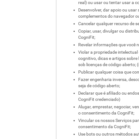
real) ou usar ou tentar usar a 
Desenvolver, dar apoio ou usar s
complementos do navegador ou q
Cancelar qualquer recurso de se
Copiar, usar, divulgar ou distr
CogniFit;
Revelar informações que você n
Violar a propriedade intelectual 
cognitivo, dicas e artigos sobre
sob licenças de código aberto; 
Publicar qualquer coisa que con
Fazer engenharia inversa, desco
seja de código aberto;
Declarar que é afiliado ou end
CogniFit credenciado)
Alugar, emprestar, negociar, ve
o consentimento da CogniFit;
Vincular os nossos Serviços pa
consentimento da CogniFit;
Use bots ou outros métodos aut