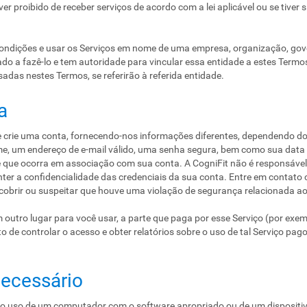
ver proibido de receber serviços de acordo com a lei aplicável ou se tive
ndições e usar os Serviços em nome de uma empresa, organização, gover
ado a fazê-lo e tem autoridade para vincular essa entidade a estes Termo
sadas nestes Termos, se referirão à referida entidade.
a
e crie uma conta, fornecendo-nos informações diferentes, dependendo do
e, um endereço de e-mail válido, uma senha segura, bem como sua data 
e que ocorra em associação com sua conta. A CogniFit não é responsáve
ter a confidencialidade das credenciais da sua conta. Entre em contato
cobrir ou suspeitar que houve uma violação de segurança relacionada ao
 outro lugar para você usar, a parte que paga por esse Serviço (por exem
ito de controlar o acesso e obter relatórios sobre o uso de tal Serviço pago
ecessário
do uso de um computador com o software apropriado ou de um dispositiv