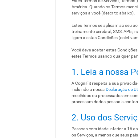
Estes Termos de Serviço ("Termos")
América. Quando os Termos menciona
serviços a você (descrito abaixo).
Estes Termos se aplicam ao seu ace
treinamento cerebral, SMS, APIs, no
ligam a estas Condições (coletivame
Você deve aceitar estas Condições 
estes Termos usando qualquer parte
1. Leia a nossa P
A CogniFit respeita a sua privacid
incluindo a nossa
Declaração de Ut
recolhidos ou processados em conex
processam dados pessoais confor
2. Uso dos Servi
Pessoas com idade inferior a 16 a
os Serviços, a menos que seus pai