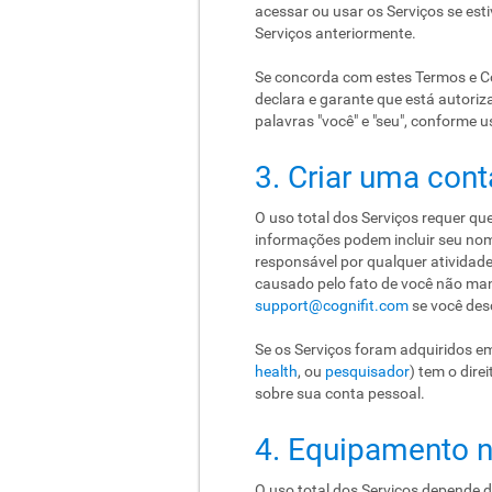
acessar ou usar os Serviços se esti
Serviços anteriormente.
Se concorda com estes Termos e Co
declara e garante que está autoriz
palavras "você" e "seu", conforme u
3. Criar uma cont
O uso total dos Serviços requer qu
informações podem incluir seu nom
responsável por qualquer atividad
causado pelo fato de você não man
support@cognifit.com
se você des
Se os Serviços foram adquiridos em
health
, ou
pesquisador
) tem o dire
sobre sua conta pessoal.
4. Equipamento n
O uso total dos Serviços depende 