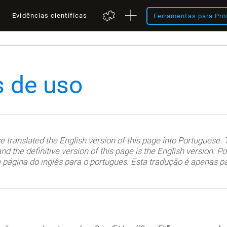
a
Evidências científicas
Ferramentas para Pro
 de uso
translated the English version of this page into Portuguese. Th
nd the definitive version of this page is the English version. 
 página do inglês para o portugues. Esta tradução é apenas pa