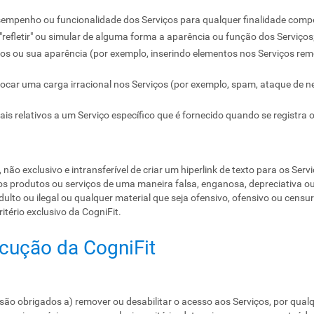
esempenho ou funcionalidade dos Serviços para qualquer finalidade compe
"refletir" ou simular de alguma forma a aparência ou função dos Serviços
ços ou sua aparência (por exemplo, inserindo elementos nos Serviços r
locar uma carga irracional nos Serviços (por exemplo, spam, ataque de ne
ais relativos a um Serviço específico que é fornecido quando se registra 
 não exclusivo e intransferível de criar um hiperlink de texto para os Serv
 produtos ou serviços de uma maneira falsa, enganosa, depreciativa ou 
lto ou ilegal ou qualquer material que seja ofensivo, ofensivo ou censurá
tério exclusivo da CogniFit.
ecução da CogniFit
são obrigados a) remover ou desabilitar o acesso aos Serviços, por qual