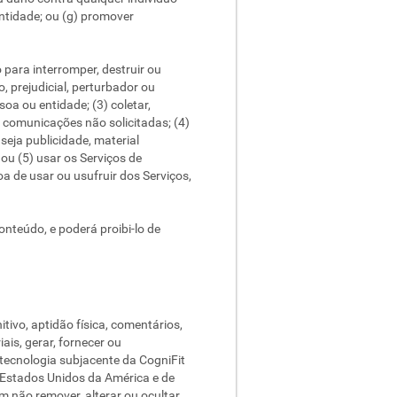
idade; ou (g) ​​promover
para interromper, destruir ou
 prejudicial, perturbador ou
oa ou entidade; (3) coletar,
e comunicações não solicitadas; (4)
seja publicidade, material
ou (5) usar os Serviços de
oa de usar ou usufruir dos Serviços,
onteúdo, e poderá proibi-lo de
tivo, aptidão física, comentários,
ais, gerar, fornecer ou
 tecnologia subjacente da CogniFit
os Estados Unidos da América e de
 não remover, alterar ou ocultar