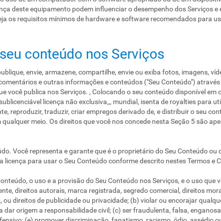
nça deste equipamento podem influenciar o desempenho dos Serviços e é
eja os requisitos mínimos de hardware e software recomendados para u
 seu conteúdo nos Serviços
publique, envie, armazene, compartilhe, envie ou exiba fotos, imagens, v
, comentários e outras informações e conteúdos ("Seu Conteúdo") atravé
ue você publica nos Serviços. , Colocando o seu conteúdo disponível em 
blicenciável licença não exclusiva,,, mundial, isenta de royalties para utili
, reproduzir, traduzir, criar empregos derivado de, e distribuir o seu co
 qualquer meio. Os direitos que você nos concede nesta Seção 5 são ape
do. Você representa e garante que é o proprietário do Seu Conteúdo ou q
 licença para usar o Seu Conteúdo conforme descrito nestes Termos e 
onteúdo, o uso e a provisão do Seu Conteúdo nos Serviços, e o uso que v
ente, direitos autorais, marca registrada, segredo comercial, direitos mora
, ou direitos de publicidade ou privacidade; (b) violar ou encorajar qualqu
dar origem a responsabilidade civil; (c) ser fraudulenta, falsa, enganosa
fensivo; (e) promover discriminação, fanatismo, racismo, ódio, assédio o