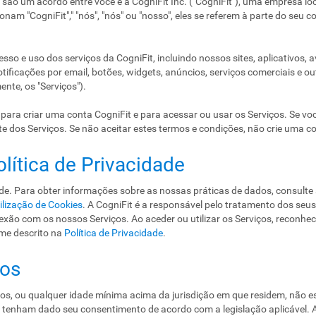
 são um acordo entre você e a CogniFit Inc. ("CogniFit"), uma empresa l
m "CogniFit"," "nós", "nós" ou "nosso", eles se referem à parte do seu 
sso e uso dos serviços da CogniFit, incluindo nossos sites, aplicativos, 
tificações por email, botões, widgets, anúncios, serviços comerciais e ou
nte, os "Serviços").
para criar uma conta CogniFit e para acessar ou usar os Serviços. Se voc
 dos Serviços. Se não aceitar estes termos e condições, não crie uma c
olítica de Privacidade
ade. Para obter informações sobre as nossas práticas de dados, consult
ilização de Cookies
. A CogniFit é a responsável pelo tratamento dos seu
ão com os nossos Serviços. Ao aceder ou utilizar os Serviços, reconhece
me descrito na
Política de Privacidade
.
ços
nos, ou qualquer idade mínima acima da jurisdição em que residem, não e
s tenham dado seu consentimento de acordo com a legislação aplicável. 