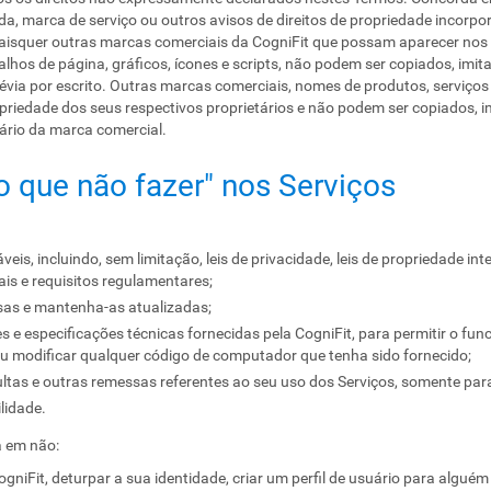
ada, marca de serviço ou outros avisos de direitos de propriedade inco
uaisquer outras marcas comerciais da CogniFit que possam aparecer nos
çalhos de página, gráficos, ícones e scripts, não podem ser copiados, im
révia por escrito. Outras marcas comerciais, nomes de produtos, serviço
riedade dos seus respectivos proprietários e não podem ser copiados, 
ário da marca comercial.
 o que não fazer" nos Serviços
eis, incluindo, sem limitação, leis de privacidade, leis de propriedade intel
cais e requisitos regulamentares;
sas e mantenha-as atualizadas;
s e especificações técnicas fornecidas pela CogniFit, para permitir o 
 ou modificar qualquer código de computador que tenha sido fornecido;
tas e outras remessas referentes ao seu uso dos Serviços, somente para
lidade.
a em não:
ogniFit, deturpar a sua identidade, criar um perfil de usuário para algu