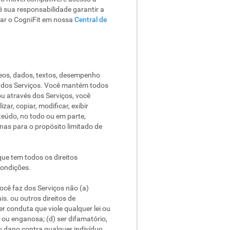
 sua responsabilidade garantir a
sar o CogniFit em nossa
Central de
ídeos, dados, textos, desempenho
s dos Serviços. Você mantém todos
ou através dos Serviços, você
zar, copiar, modificar, exibir
nteúdo, no todo ou em parte,
nas para o propósito limitado de
ue tem todos os direitos
Condições.
ocê faz dos Serviços não (a)
is. ou outros direitos de
er conduta que viole qualquer lei ou
 ou enganosa; (d) ser difamatório,
u dano contra qualquer indivíduo