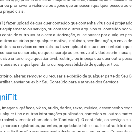
çar ou promover a violência ou ações que ameacem qualquer pessoa ou ent
 prejudiciais.
1) fazer upload de qualquer conteúdo que contenha vírus ou é projetado 
er equipamento ou serviço, ou contém outros arquivos ou conteúdo nocivo,
 a conta de outro usuário sem autorização, ou se passar por qualquer pess
 outros usuários por qualquer motivo, incluindo, sem limitação, o envio d
dutos ou serviços comerciais, ou fazer upload de qualquer conteúdo que 
, concurso ou sorteio, ou que encoraje ou promova atividades criminosas; 
sivo critério, seja questionável, restrinja ou impeça qualquer outra pess
s usuários a qualquer dano ou responsabilidade de qualquer tipo.
critério, alterar, remover ou recusar a exibição de qualquer parte do Seu C
tilhar, enviar ou exibir Seu Conteúdo para e através dos Serviços.
niFit
, imagens, gráficos, vídeo, audio, dados, texto, música, desempenho cogni
qualquer tipo e outras informações publicadas, conteúdo ou outros materi
os (colectivamente chamados de "Conteúdo"). O conteúdo, os serviços e a
s, marcas registradas, patentes, propriedade intelectual e outras leis d
s os direitos não expressamente declarados nestes Termos. Concorda em