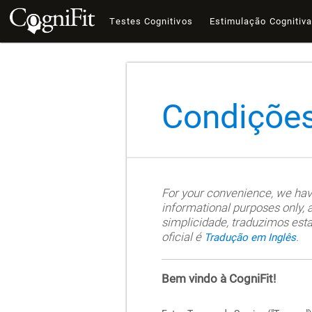
Testes Cognitivos
Estimulação Cognitiv
Condições
For your convenience, we have 
informational purposes only, a
simplicidade, traduzimos esta
oficial é
.
Tradução em Inglês
Bem vindo à CogniFit!