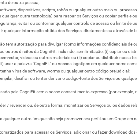
conta de outra pessoa;
oftware, dispositivos, scripts, robôs ou qualquer outro meio ou processo 
ualquer outra tecnologia) para raspar os Serviços ou copiar perfis e ou
gurança, evitar ou contornar qualquer controlo de acesso ou limite de us
ibuir qualquer informação obtida dos Serviços, diretamente ou através de 
ão tem autorização para divulgar (como informações confidenciais de o
ou outros direitos da CogniFit, incluindo, sem limitação, (i) copiar ou dis
 bem-estar, vídeos ou outros materiais ou (ii) copiar ou distribuir nossa t
(iii) usar a palavra "CogniFit" ou nossos logotipos em qualquer nome comer
tenha vírus de software, worms ou qualquer outro código prejudicial;
mpilar, decifrar ou tentar derivar o código-fonte dos Serviços ou qualqu
ossado pela CogniFit sem o nosso consentimento expresso (por exemplo, 
nder / revender ou, de outra forma, monetizar os Serviços ou os dados re
ra qualquer outro fim que não seja promover seu perfil ou um Grupo em n
omatizados para acessar os Serviços, adicionar ou fazer download dos c