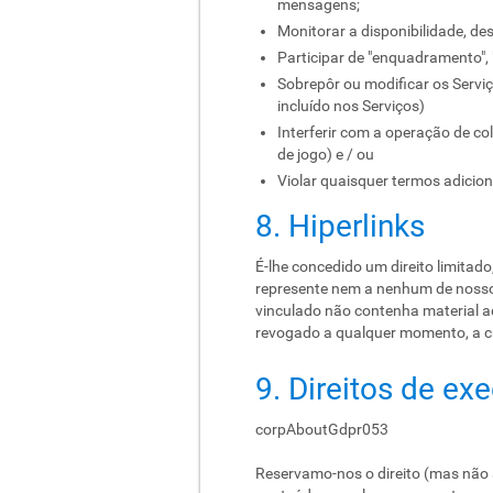
mensagens;
Monitorar a disponibilidade, d
Participar de "enquadramento", 
Sobrepôr ou modificar os Servi
incluído nos Serviços)
Interferir com a operação de co
de jogo) e / ou
Violar quaisquer termos adicion
8. Hiperlinks
É-lhe concedido um direito limitado,
represente nem a nenhum de nossos
vinculado não contenha material adu
revogado a qualquer momento, a cri
9. Direitos de ex
corpAboutGdpr053
Reservamo-nos o direito (mas não 