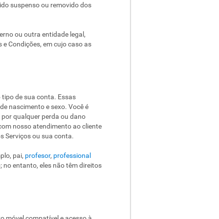
r sido suspenso ou removido dos
no ou outra entidade legal,
s e Condições, em cujo caso as
 tipo de sua conta. Essas
de nascimento e sexo. Você é
l por qualquer perda ou dano
 com nosso atendimento ao cliente
s Serviços ou sua conta.
plo, pai,
profesor
,
professional
; no entanto, eles não têm direitos
o móvel compatível e acesso à