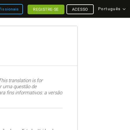
Português
REGISTRE-SE
ACESSO
fissionais
is translation is for
Por uma questão de
ra fins informativos: a versão