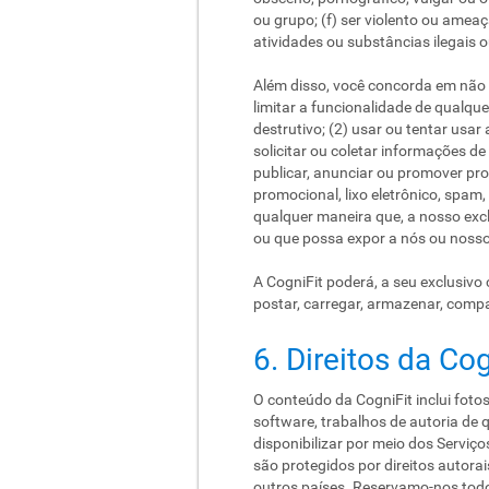
ou grupo; (f) ser violento ou amea
atividades ou substâncias ilegais ou
Além disso, você concorda em não (
limitar a funcionalidade de qualqu
destrutivo; (2) usar ou tentar usar
solicitar ou coletar informações de
publicar, anunciar ou promover pro
promocional, lixo eletrônico, spam
qualquer maneira que, a nosso exclu
ou que possa expor a nós ou nosso
A CogniFit poderá, a seu exclusivo 
postar, carregar, armazenar, compar
6. Direitos da Cog
O conteúdo da CogniFit inclui fotos
software, trabalhos de autoria de 
disponibilizar por meio dos Serviç
são protegidos por direitos autorai
outros países. Reservamo-nos todo