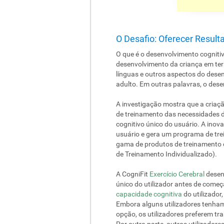
O Desafio: Oferecer Result
O que é o desenvolvimento cogniti
desenvolvimento da criança em ter
línguas e outros aspectos do desen
adulto. Em outras palavras, o des
A investigação mostra que a criaç
de treinamento das necessidades do
cognitivo único do usuário. A inov
usuário e gera um programa de trei
gama de produtos de treinamento c
de Treinamento Individualizado).
A CogniFit
Exercício Cerebral
desenv
único do utilizador antes de come
capacidade cognitiva
do utilizador
Embora alguns utilizadores tenham 
opção, os utilizadores preferem tr
Por outra parte, outros utilizador