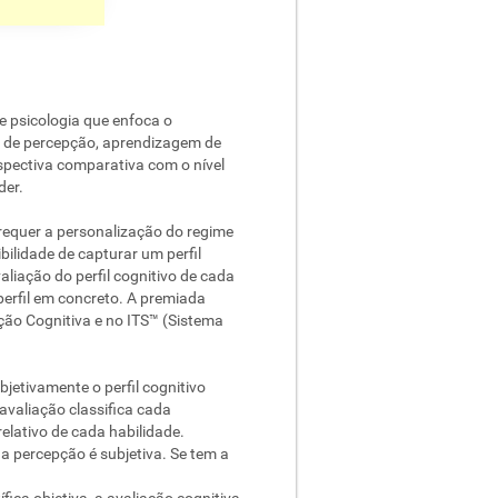
e psicologia que enfoca o
s de percepção, aprendizagem de
spectiva comparativa com o nível
der.
equer a personalização do regime
ilidade de capturar um perfil
liação do perfil cognitivo de cada
perfil em concreto. A premiada
ção Cognitiva e no ITS™ (Sistema
jetivamente o perfil cognitivo
 avaliação classifica cada
elativo de cada habilidade.
a percepção é subjetiva. Se tem a
ica objetiva, a avaliação cognitiva