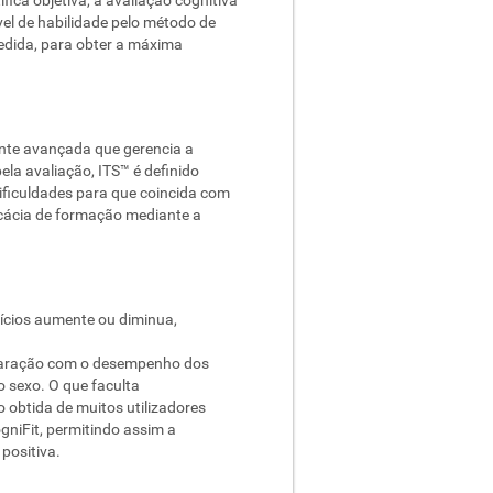
ível de habilidade pelo método de
medida, para obter a máxima
ente avançada que gerencia a
la avaliação, ITS™ é definido
dificuldades para que coincida com
icácia de formação mediante a
cícios aumente ou diminua,
omparação com o desempenho dos
o sexo. O que faculta
 obtida de muitos utilizadores
gniFit, permitindo assim a
positiva.