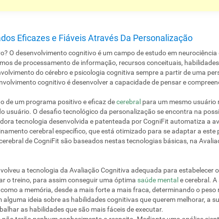
ados Eficazes e Fiáveis Através Da Personalização
vo? O desenvolvimento cognitivo é um campo de estudo em neurociência 
mos de processamento de informação, recursos conceituais, habilidade
volvimento do cérebro e psicologia cognitiva sempre a partir de uma per
envolvimento cognitivo é desenvolver a capacidade de pensar e compreen
ão de um programa positivo e eficaz de
cerebral
para um mesmo usuário r
 usuário. O desafio tecnológico da personalização se encontra na possib
adora tecnologia desenvolvida e patenteada por CogniFit automatiza a ava
namento cerebral específico, que está otimizado para se adaptar a este 
erebral de CogniFit são baseados nestas tecnologias básicas, na Avalia
olveu a tecnologia da Avaliação Cognitiva adequada para estabelecer ob
çar o treino, para assim conseguir uma óptima
saúde mental
e cerebral. A
, como a memória, desde a mais forte a mais fraca, determinando o peso r
alguma ideia sobre as habilidades cognitivas que querem melhorar, a su
abalhar as habilidades que são mais fáceis de executar.
es não terão nenhum conhecimento a respeito. Mediante uma análise científ