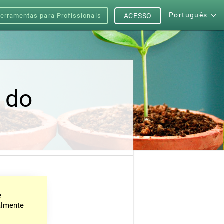
Português
erramentas para Profissionais
ACESSO
e do
e
almente