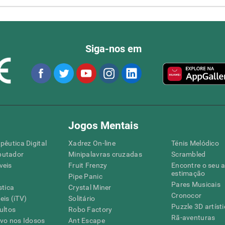
Siga-nos em
Jogos Mentais
pêutica Digital
Xadrez On-line
Ténis Melódico
putador
Minipalavras cruzadas
Scrambled
veis
Fruit Frenzy
Encontre o seu 
estimação
Pipe Panic
Pares Musicais
stica
Crystal Miner
Cronocor
is (iTV)
Solitário
Puzzle 3D artíst
ultos
Robo Factory
Rã-aventuras
ivo nos Idosos
Ant Escape