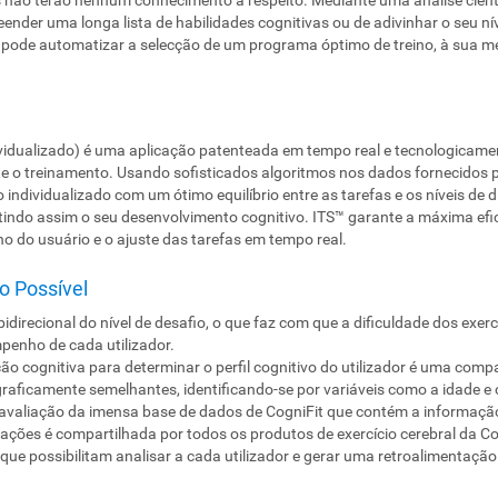
reender uma longa lista de habilidades cognitivas ou de adivinhar o seu n
dor pode automatizar a selecção de um programa óptimo de treino, à sua 
vidualizado) é uma aplicação patenteada em tempo real e tecnologicam
e o treinamento. Usando sofisticados algoritmos nos dados fornecidos pe
dividualizado com um ótimo equilíbrio entre as tarefas e os níveis de 
antindo assim o seu desenvolvimento cognitivo. ITS™ garante a máxima ef
 do usuário e o ajuste das tarefas em tempo real.
o Possível
idirecional do nível de desafio, o que faz com que a dificuldade dos exer
enho de cada utilizador.
ão cognitiva para determinar o perfil cognitivo do utilizador é uma c
graficamente semelhantes, identificando-se por variáveis como a idade e 
 avaliação da imensa base de dados de CogniFit que contém a informação
mações é compartilhada por todos os produtos de exercício cerebral da Co
que possibilitam analisar a cada utilizador e gerar uma retroalimentação 