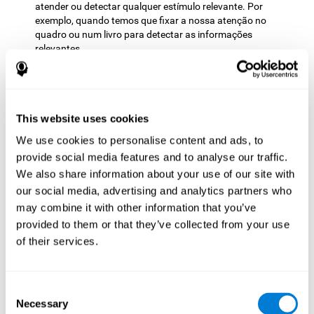
atender ou detectar qualquer estímulo relevante. Por
exemplo, quando temos que fixar a nossa atenção no
quadro ou num livro para detectar as informações
relevantes.
Planificação:
Este jogo mental exige que decidamos a ordem
na qual vamos a abordar os nossos objetivos. Planificar o
movimento antecipadamente pode nos ajudar a atingir o
nosso objetivo com mais eficiência. Ao realizar esta tarefa,
This website uses cookies
estamos a estimular a nossa capacidade de planificação.
We use cookies to personalise content and ads, to
Melhorar esta capacidade cognitiva ajuda-nos a ser mais
provide social media features and to analyse our traffic.
eficientes nas nossas vidas diárias. Por exemplo, quando
pensamos sobre os passos a tomar para alcançar um
We also share information about your use of our site with
objetivo, escolher o melhor caminho para chegar a um
our social media, advertising and analytics partners who
restaurante, ou quando queremos derrotar os nossos
may combine it with other information that you’ve
adversários num jogo de tabuleiro.
provided to them or that they’ve collected from your use
Memória não-verbal:
Durante este desafio mental, devemos
of their services.
aprender os padrões de aparência apresentando as áreas
vermelhas ou áreas proibidas, o que nos permite evitá-las de
forma mais eficiente. Ao praticar este jogo, é possível
Consent
trabalhar a nossa memória não-verbal. Esta capacidade
Necessary
Selection
cognitiva é essencial nas nossas vidas diárias, uma vez que