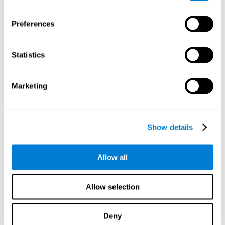
nos permite armazenar estímulos não-verbais, como o rosto
dos nossos clientes, ou conhecidos.
Preferences
Atenção dividida:
Este exercício mental vai exigir-nos prestar
atenção à posição do nosso cursor e ao padrão de
ocorrência das zonas vermelhas, simultaneamente. Ao
Statistics
praticar este jogo mental, estaremos a estimular a nossa
atenção dividida. O fortalecimento desta capacidade
cognitiva pode nos ajudar a ser mais eficientes ao realizar
Marketing
duas ou mais atividades ao mesmo tempo. Por exemplo,
quando andamos pela rua enquanto escrevemos com o
telemóvel ou quando assistimos às aulas e tomamos notas
ao mesmo tempo.
Show details
Inibição :
Se detectarmos um explosivo ou uma zona
proibida durante o jogo mental, teremos que parar os
Allow all
nossos planos de ação. Praticar este desafio mental pode
nos ajudar a estimular e melhorar a nossa capacidade
inibitória. Esta habilidade cognitiva é importante para ter
Allow selection
maior facilidade de reagir adequadamente às situações em
que iniciamos uma acção e quando devemos parar. Por
exemplo, quando queremos ultrapassar um carro ou
Deny
atravessar uma passadeira.