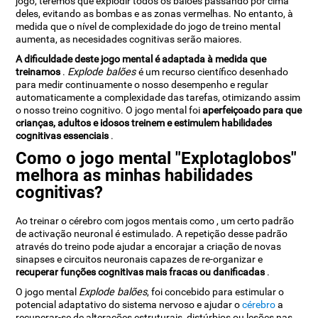
jogo, teremos que explodir todos os balões passando por cima
deles, evitando as bombas e as zonas vermelhas. No entanto, à
medida que o nível de complexidade do jogo de treino mental
aumenta, as necesidades cognitivas serão maiores.
A dificuldade deste jogo mental é adaptada à medida que
treinamos
.
Explode balões
é um recurso científico desenhado
para medir continuamente o nosso desempenho e regular
automaticamente a complexidade das tarefas, otimizando assim
o nosso treino cognitivo. O jogo mental
foi
aperfeiçoado para que
crianças, adultos e idosos treinem e estimulem habilidades
cognitivas essenciais
.
Como o jogo mental "Explotaglobos"
melhora as minhas habilidades
cognitivas?
Ao treinar o cérebro com jogos mentais como
, um certo padrão
de activação neuronal é estimulado. A repetição desse padrão
através do treino pode ajudar a encorajar a criação de novas
sinapses e circuitos neuronais capazes de re-organizar e
recuperar funções cognitivas mais fracas ou danificadas
.
O jogo mental
Explode balões
, foi concebido para estimular o
potencial adaptativo do sistema nervoso e ajudar o
cérebro
a
recuperar-se de alterações estruturais, distúrbios ou lesões nas