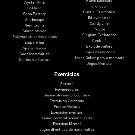
Pares Musicais
Crystal Miner
Cronocor
Solitário
Puzzle 3D artístico
Robo Factory
Rã-aventuras
Ant Escape
Candy Line
Neon Lights
Puzzle
Simon Manda
Pinguim Explorador
Palavras-cruzadas visuais
Zumbalú
Emparelhar
Explode balões
Space Rescue
Jogos de engenho
Caos Matemático
Jogos Online para a memória
Corrida de Caricas
Jogos Mentais
Exercícios
Patente
Revendedores
Desenvolvimento Cognitivo
Exercícios Cerebrais
Probas Mentais
Exercícios mentais
Treino cerebral personalizado
Exercício Mental
Jogos divertidos de matemática