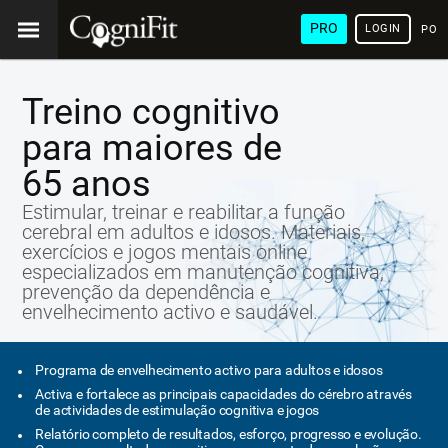
PRO
LOGIN
POR
Treino cognitivo
para maiores de
65 anos
Estimular, treinar e reabilitar a função
cerebral em adultos e idosos. Materiais,
exercícios e jogos mentais online
especializados em manutenção cognitiva,
prevenção da dependência e
envelhecimento activo e saudável.
Programa de envelhecimento activo para adultos e idosos
Activa e fortalece as principais capacidades do cérebro através
de actividades de estimulação cognitiva e jogos
Relatório completo de resultados, esforço, progresso e evolução.