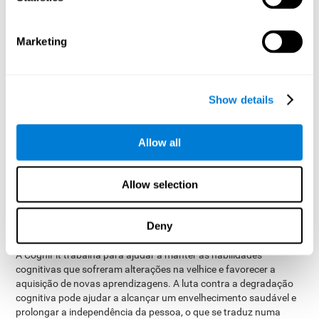
lembrar e organizar habilmente os nossos planos e
interesses ajuda-nos a melhorar a nossa independência e a
nossa qualidade de vida.
Marketing
Como a CogniFit fortalece a
função cognitiva de pessoas
Show details
idosas?
Quando uma pessoa mais velha treina o seu cérebro com este
Allow all
programa líder no campo da intervenção cognitiva e reabilitação,
certos padrões de activação neuronal são estimulados. A
repetição desses padrões através de tarefas simples e jogos
Allow selection
mentais validados pode ajudar a melhorar a conectividade do
nosso cérebro, estimular a criação de novas sinapses e circuitos
neuronais mielinizados capazes de recuperar e/ou reorganizar as
Deny
nossas principais funções cognitivas.
A CogniFit trabalha para ajudar a manter as habilidades
cognitivas que sofreram alterações na velhice e favorecer a
aquisição de novas aprendizagens. A luta contra a degradação
cognitiva pode ajudar a alcançar um envelhecimento saudável e
prolongar a independência da pessoa, o que se traduz numa