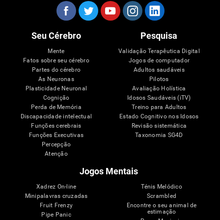
Seu Cérebro
Pesquisa
Mente
Validação Terapêutica Digital
Fatos sobre seu cérebro
Jogos de computador
Partes do cérebro
Adultos saudáveis
As Neuronas
Pilotos
Plasticidade Neuronal
Avaliação Holística
Cognição
Idosos Saudáveis (iTV)
Perda de Memória
Treino para Adultos
Discapacidade intelectual
Estado Cognitivo nos Idosos
Funções cerebrais
Revisão sistemática
Funções Executivas
Taxonomia SG4D
Percepção
Atenção
Jogos Mentais
Xadrez On-line
Ténis Melódico
Minipalavras cruzadas
Scrambled
Fruit Frenzy
Encontre o seu animal de
estimação
Pipe Panic