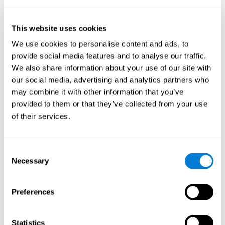
alcançar:
Promover o envelhecimento activo em pessoas saudáveis,
This website uses cookies
mantendo as habilidades cognitivas. A manutenção da
actividade cognitiva é uma das principais recomendações
We use cookies to personalise content and ads, to
para promover a saúde cerebral, além de fazer exercícios
provide social media features and to analyse our traffic.
físicos adequados, fazer uma dieta variada e saudável,
We also share information about your use of our site with
socializar e dormir adequadamente.
our social media, advertising and analytics partners who
Prevenir ao máximo possível a degradação cognitiva ou
may combine it with other information that you’ve
distúrbios cognitivos relacionados à idade. Embora a
degradação cognitiva não seja uma consequência do
provided to them or that they’ve collected from your use
envelhecimento, a diminuição da actividade cognitiva pode
of their services.
favorecer o surgimento de alterações nas habilidades
cognitivas dos idosos.
Fortalecer o estado cognitivo de pessoas que começam a
Consent
sofrer alguma patologia cognitiva. Doenças
Necessary
Selection
neurodegenerativas, como Parkinson ou Alzheimer, não têm
cura. No entanto, o treino cognitivo adequado pode ser uma
ajuda importante contra a deterioração cognitiva derivada
Preferences
dessas doenças.
Promover a independência, o status emocional e social dos
idosos, através de um bom estado cognitivo. Ser capaz de
Statistics