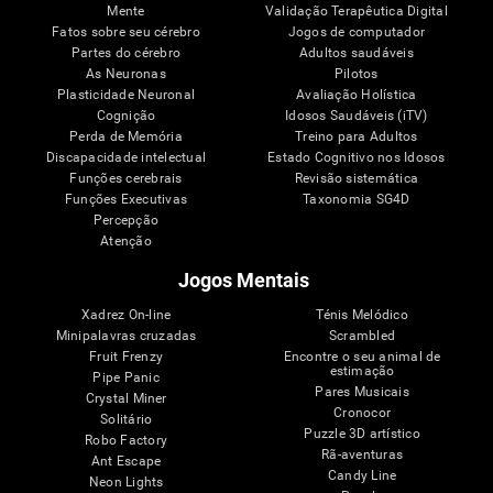
Mente
Validação Terapêutica Digital
Fatos sobre seu cérebro
Jogos de computador
Partes do cérebro
Adultos saudáveis
As Neuronas
Pilotos
Plasticidade Neuronal
Avaliação Holística
Cognição
Idosos Saudáveis (iTV)
Perda de Memória
Treino para Adultos
Discapacidade intelectual
Estado Cognitivo nos Idosos
Funções cerebrais
Revisão sistemática
Funções Executivas
Taxonomia SG4D
Percepção
Atenção
Jogos Mentais
Xadrez On-line
Ténis Melódico
Minipalavras cruzadas
Scrambled
Fruit Frenzy
Encontre o seu animal de
estimação
Pipe Panic
Pares Musicais
Crystal Miner
Cronocor
Solitário
Puzzle 3D artístico
Robo Factory
Rã-aventuras
Ant Escape
Candy Line
Neon Lights