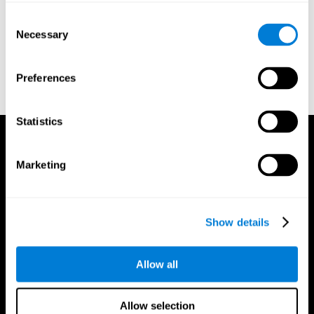
test of variables of attention: clinical guide. St. Paul, MN: TOVA
Consent
Research Foundation.
Necessary
Selection
Stroop, J. R (1935). Studies of interference in serial verbal
reactions. Journal of experimental psychology, 18(6), 643.
Preferences
Whiteside A., A synopsis of the Vienna Test System: A computer
aided psychological diagnosis. JOPED, 2002, 5 (1), 41–50.
Statistics
Marketing
Show details
Allow all
Allow selection