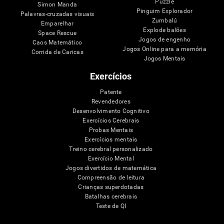
Puzzle
Simon Manda
Pinguim Explorador
Palavras-cruzadas visuais
Zumbalú
Emparelhar
Explode balões
Space Rescue
Jogos de engenho
Caos Matemático
Jogos Online para a memória
Corrida de Caricas
Jogos Mentais
Exercícios
Patente
Revendedores
Desenvolvimento Cognitivo
Exercícios Cerebrais
Probas Mentais
Exercícios mentais
Treino cerebral personalizado
Exercício Mental
Jogos divertidos de matemática
Compreensão de leitura
Crianças superdotadas
Batalhas cerebrais
Teste de QI