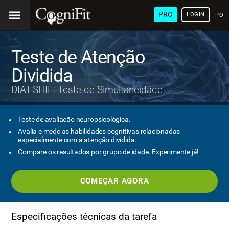
PRO
LOGIN
POR
Teste de Atenção
Dividida
DIAT-SHIF: Teste de Simultaneidade
Teste de avaliação neuropsicológica.
Avalia e mede as habilidades cognitivas relacionadas
especialmente com a atenção dividida.
Compare os resultados por grupo de idade. Experimente já!
COMEÇAR AGORA
Especificações técnicas da tarefa