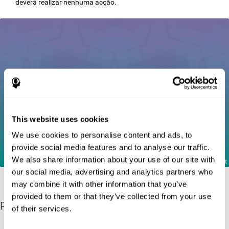
deverá realizar nenhuma acção.
This website uses cookies
We use cookies to personalise content and ads, to
provide social media features and to analyse our traffic.
We also share information about your use of our site with
our social media, advertising and analytics partners who
may combine it with other information that you’ve
provided to them or that they’ve collected from your use
Referências
of their services.
Greenberg, L. M., Kindschi, C. L., & Corman, C. L. (1996). TOVA