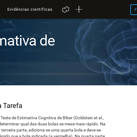
a
Evidências científicas
F
mativa de
a Tarefa
 Teste de Estimativa Cognitiva de Biber (Goldstein et al.,
e determinar qual das duas bolas se mexe mais rápido. Na
 terceira parte, adiciona-se uma quarta bola e deve-se
ápido que a bola indicada (a vermelha). Na quarta parte,