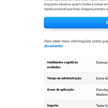
enquanto observa quatro bolas a mexer em q
rápido possível que bola chegará primeiro
Para obter mais informações sobre quais
documento
.
Habilidades cognitivas
Estimat
avaliadas:
Tempo de administração:
Entre 4
Áreas de aplicação:
Psicolog
Medicin
Suporte:
Teste C