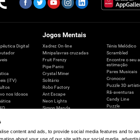
Jogos Mentais
pêutica Digital
Xadrez On-line
Ténis Melódico
putador
Minipalavras cruzadas
Scrambled
veis
Fruit Frenzy
Encontre o seu 
estimação
Pipe Panic
Pares Musicais
stica
Crystal Miner
Cronocor
is (iTV)
Solitário
Puzzle 3D artíst
ultos
Robo Factory
Rã-aventuras
ivo nos Idosos
Ant Escape
Candy Line
mática
Neon Lights
Puzzle
G4D
Simon Manda
Pinguim Explora
Palavras-cruzadas visuais
Zumbalú
s
Emparelhar
Explode balões
Space Rescue
ise content and ads, to provide social media features and to an
Jogos de engen
Caos Matemático
rmation about your use of our site with our social media, advertis