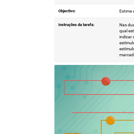
Objectivo:
Estime 
Instruções da tarefa:
Nas duas
qual est
indicar
estímulo
estímul
marcad