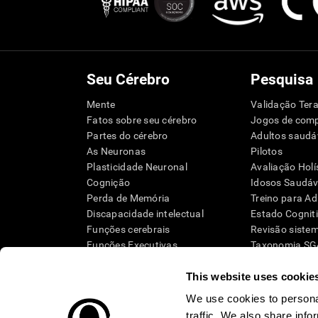
Seu Cérebro
Pesquisa
Mente
Validação Tera
Fatos sobre seu cérebro
Jogos de com
Partes do cérebro
Adultos saudá
As Neuronas
Pilotos
Plasticidade Neuronal
Avaliação Holí
Cognição
Idosos Saudáve
Perda de Memória
Treino para Ad
Discapacidade intelectual
Estado Cognit
Funções cerebrais
Revisão siste
Funções Executivas
Taxonomia S
Percepção
This website uses cookie
Atenção
We use cookies to personal
traffic. We also share info