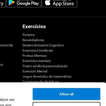
Exercícios
Patente
Revendedores
animal de
Desenvolvimento Cognitivo
Exercícios Cerebrais
Probas Mentais
Exercícios mentais
ico
Treino cerebral personalizado
Exercício Mental
Jogos divertidos de matemática
Compreensão de leitura
dor
Crianças superdotadas
Batalhas cerebrais
Allow all
Teste de QI
alyse our
ho
ing and