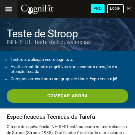
PRO
LOGIN
POR
Teste de Stroop
INH-REST: Teste de Equivalências
Teste de avaliação neurocognitiva.
Avalie as habilidades cognitivas relacionadas à atenção e à
atenção focada.
Compare os resultados por grupo de idade. Experimente já!
COMEÇAR AGORA
Especificações Técnicas da Tarefa
O teste de equivalência INH-REST está baseado no teste clássico
de Stroop (Stroop, 1935). O utilizador é solicitado a pressionar a