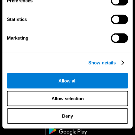
Preferences
Statistics
Marketing
Show details
Allow all
Allow selection
CogniFit Aplicação
Deny