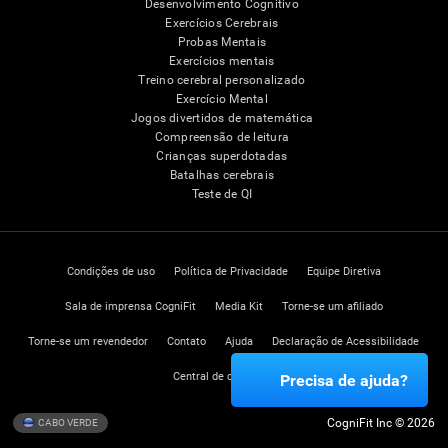
Desenvolvimento Cognitivo
Exercícios Cerebrais
Probas Mentais
Exercícios mentais
Treino cerebral personalizado
Exercício Mental
Jogos divertidos de matemática
Compreensão de leitura
Crianças superdotadas
Batalhas cerebrais
Teste de QI
Condições de uso
Política de Privacidade
Equipe Diretiva
Sala de imprensa CogniFit
Media Kit
Torne-se um afiliado
Torne-se um revendedor
Contato
Ajuda
Declaração de Acessibilidade
Central de confiança
Precisa de ajuda?
CogniFit Inc © 2026
CABO VERDE