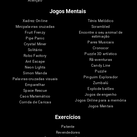
Atenção
Jogos Mentais
Xadrez On-line
Ténis Melódico
Minipalavras cruzadas
Scrambled
Fruit Frenzy
Encontre o seu animal de
estimação
Pipe Panic
Pares Musicais
Crystal Miner
Cronocor
Solitário
Puzzle 3D artístico
Robo Factory
Rã-aventuras
Ant Escape
Candy Line
Neon Lights
Puzzle
Simon Manda
Pinguim Explorador
Palavras-cruzadas visuais
Zumbalú
Emparelhar
Explode balões
Space Rescue
Jogos de engenho
Caos Matemático
Jogos Online para a memória
Corrida de Caricas
Jogos Mentais
Exercícios
Patente
Revendedores