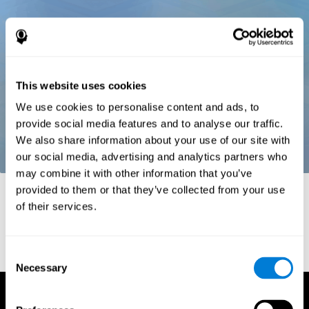
This website uses cookies
We use cookies to personalise content and ads, to
provide social media features and to analyse our traffic.
We also share information about your use of our site with
our social media, advertising and analytics partners who
may combine it with other information that you’ve
Referências
provided to them or that they’ve collected from your use
of their services.
Stroop, J. R (1935). Studies of interference in serial verbal
reactions. Journal of experimental psychology, 18(6), 643.
Consent
Necessary
Selection