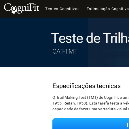
Testes Cognitivos
Estimulação Cognitiv
Teste de Tril
CAT-TMT
Especificações técnicas
O Trail Making Test (TMT) de CogniFit é um
1955; Reitan, 1958). Esta tarefa testa a ve
capacidade de fazer uma varredura visual 