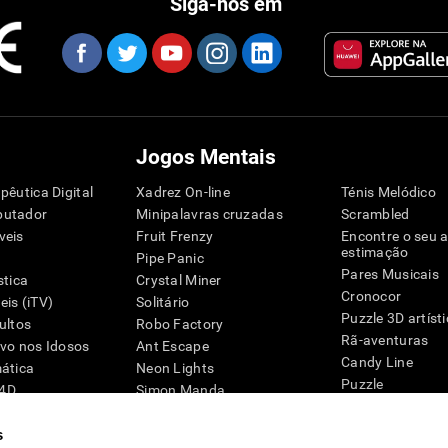
Siga-nos em
Jogos Mentais
pêutica Digital
Xadrez On-line
Ténis Melódico
putador
Minipalavras cruzadas
Scrambled
veis
Fruit Frenzy
Encontre o seu 
estimação
Pipe Panic
Pares Musicais
stica
Crystal Miner
Cronocor
is (iTV)
Solitário
Puzzle 3D artíst
ultos
Robo Factory
Rã-aventuras
ivo nos Idosos
Ant Escape
Candy Line
mática
Neon Lights
Puzzle
G4D
Simon Manda
Pinguim Explora
Palavras-cruzadas visuais
Zumbalú
s
Emparelhar