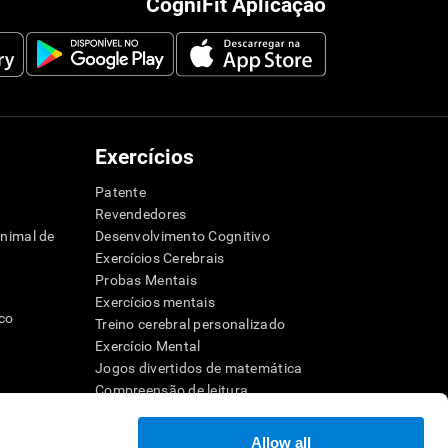
CogniFit Aplicação
Exercícios
Patente
Revendedores
animal de
Desenvolvimento Cognitivo
Exercícios Cerebrais
Probas Mentais
Exercícios mentais
ico
Treino cerebral personalizado
Exercício Mental
Jogos divertidos de matemática
Compreensão de leitura
dor
Crianças superdotadas
Batalhas cerebrais
Allow all