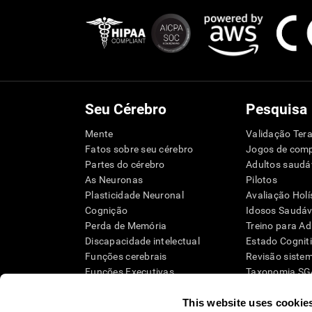
Seu Cérebro
Pesquisa
Mente
Validação Tera
Fatos sobre seu cérebro
Jogos de com
Partes do cérebro
Adultos saudá
As Neuronas
Pilotos
Plasticidade Neuronal
Avaliação Holí
Cognição
Idosos Saudáve
Perda de Memória
Treino para Ad
Discapacidade intelectual
Estado Cognit
Funções cerebrais
Revisão siste
Funções Executivas
Taxonomia S
Percepção
This website uses cookie
Atenção