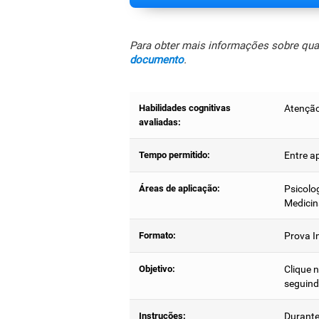
Para obter mais informações sobre quais
documento
.
Habilidades cognitivas
Atenção 
avaliadas:
Tempo permitido:
Entre a
Áreas de aplicação:
Psicolog
Medicin
Formato:
Prova In
Objetivo:
Clique n
seguind
Instruções:
Durante 