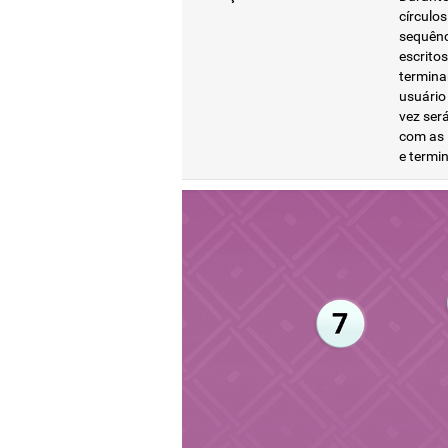
círculo
sequênc
escrito
termina
usuário
vez ser
com as 
e termi