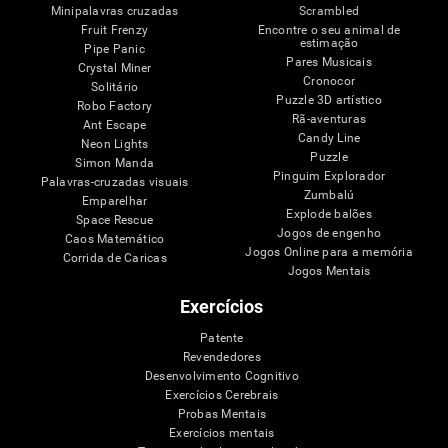
Minipalavras cruzadas
Scrambled
Fruit Frenzy
Encontre o seu animal de
estimação
Pipe Panic
Pares Musicais
Crystal Miner
Cronocor
Solitário
Puzzle 3D artístico
Robo Factory
Rã-aventuras
Ant Escape
Candy Line
Neon Lights
Puzzle
Simon Manda
Pinguim Explorador
Palavras-cruzadas visuais
Zumbalú
Emparelhar
Explode balões
Space Rescue
Jogos de engenho
Caos Matemático
Jogos Online para a memória
Corrida de Caricas
Jogos Mentais
Exercícios
Patente
Revendedores
Desenvolvimento Cognitivo
Exercícios Cerebrais
Probas Mentais
Exercícios mentais