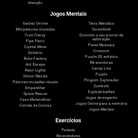
Atenção
Jogos Mentais
Xadrez On-line
Ténis Melódico
Minipalavras cruzadas
Scrambled
Fruit Frenzy
Encontre o seu animal de
estimação
Pipe Panic
Pares Musicais
Crystal Miner
Cronocor
Solitário
Puzzle 3D artístico
Robo Factory
Rã-aventuras
Ant Escape
Candy Line
Neon Lights
Puzzle
Simon Manda
Pinguim Explorador
Palavras-cruzadas visuais
Zumbalú
Emparelhar
Explode balões
Space Rescue
Jogos de engenho
Caos Matemático
Jogos Online para a memória
Corrida de Caricas
Jogos Mentais
Exercícios
Patente
Revendedores