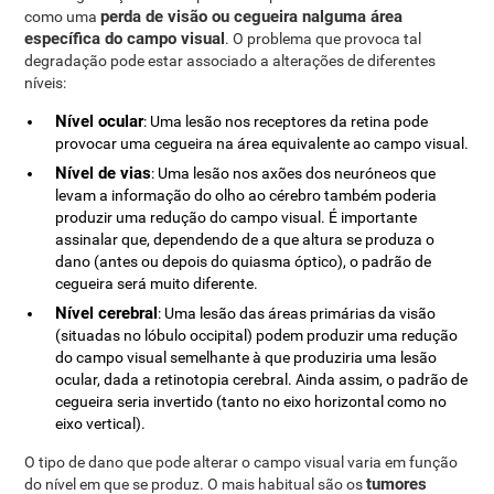
perda de visão ou cegueira nalguma área
como uma
específica do campo visual
. O problema que provoca tal
degradação pode estar associado a alterações de diferentes
níveis:
Nível ocular
: Uma lesão nos receptores da retina pode
provocar uma cegueira na área equivalente ao campo visual.
Nível de vias
: Uma lesão nos axões dos neuróneos que
levam a informação do olho ao cérebro também poderia
produzir uma redução do campo visual. É importante
assinalar que, dependendo de a que altura se produza o
dano (antes ou depois do quiasma óptico), o padrão de
cegueira será muito diferente.
Nível cerebral
: Uma lesão das áreas primárias da visão
(situadas no lóbulo occipital) podem produzir uma redução
do campo visual semelhante à que produziria uma lesão
ocular, dada a retinotopia cerebral. Ainda assim, o padrão de
cegueira seria invertido (tanto no eixo horizontal como no
eixo vertical).
O tipo de dano que pode alterar o campo visual varia em função
tumores
do nível em que se produz. O mais habitual são os