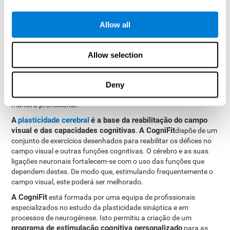
exigido que, recorde a posição da outra figura que aparecerá
pelas bordas.
Allow all
Como reabilitar ou melhorar o
Allow selection
campo visual?
O campo visual, em alguns casos, pode melhorar-se através de
Deny
CogniFit
treino. Na
oferecemos a possibilidade de fazê-lo de
maneira profissional.
A
plasticidade cerebral
é a base da reabilitação do campo
visual e das capacidades cognitivas
A CogniFit
.
dispõe de um
conjunto de exercícios desenhados para reabilitar os défices no
campo visual e outras funções cognitivas. O cérebro e as suas
ligações neuronais fortalecem-se com o uso das funções que
dependem destes. De modo que, estimulando frequentemente o
campo visual, este poderá ser melhorado.
A CogniFit
está formada por uma equipa de profissionais
especializados no estudo da plasticidade sináptica e em
processos de neurogénese. Isto permitiu a criação de um
programa de estimulação cognitiva personalizado
para as