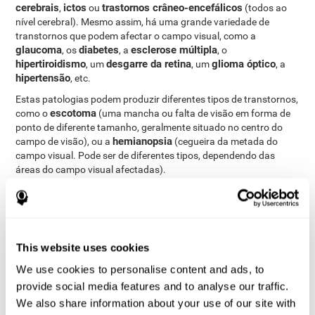
cerebrais
ictos
trastornos crâneo-encefálicos
,
ou
(todos ao
nível cerebral). Mesmo assim, há uma grande variedade de
transtornos que podem afectar o campo visual, como a
glaucoma
diabetes
esclerose múltipla
, os
, a
, o
hipertiroidismo
desgarre da retina
glioma óptico
, um
, um
, a
hipertensão
, etc.
Estas patologias podem produzir diferentes tipos de transtornos,
escotoma
como o
(uma mancha ou falta de visão em forma de
ponto de diferente tamanho, geralmente situado no centro do
hemianopsia
campo de visão), ou a
(cegueira da metada do
campo visual. Pode ser de diferentes tipos, dependendo das
áreas do campo visual afectadas).
Como medir e avaliar o campo
visual?
This website uses cookies
O campo visual permite-nos perceber uma grande quantidade de
We use cookies to personalise content and ads, to
estímulos à nossa volta sem necessidade de desviar o olhar de
provide social media features and to analyse our traffic.
um ponto, permitindo realizar com fluídez muitas das actividades
do nosso dia-a-dia. Assim, a avaliação do nosso campo visual
We also share information about your use of our site with
(campimetria) pode ser de grande ajuda em diferentes âmbitos