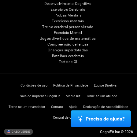
Desenvolvimento Cognitivo
Exercícios Cerebrais
Probas Mentais
Exercícios mentais
Treino cerebral personalizado
Exercício Mental
Jogos divertidos de matemática
Compreensão de leitura
Crianças superdotadas
Batalhas cerebrais
Teste de QI
Condições de uso
Política de Privacidade
Equipe Diretiva
Sala de imprensa CogniFit
Media Kit
Torne-se um afiliado
Torne-se um revendedor
Contato
Ajuda
Declaração de Acessibilidade
Central de confiança
Precisa de ajuda?
CogniFit Inc © 2026
CABO VERDE