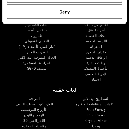
دماغك
البحث
Deny
العقل والدماغ
التحقق من صحة العلاجات الرقمية
حقائق عن دماغك
ألعاب الكمبيوتر
أجزاء العقل
البالغون الأصحاء
الخلايا العصبية
طيارون
اللدونة العصبية
التقييم الشمولي
المعرفة
كبار السن الأصحاء (iTV)
فقدان الذاكرة
التدريب للكبار
الإعاقة الذهنية
الحالة المعرفية عند الكبار
وظائف ذهنية
المراجعة المستمرة
الأعمال التنفيذيّة
تصنيف SG4D
الإدراك الحسى
الانتباه
ألعاب عقلية
الشطرنج اون لاين
التزاحم
الكلمات المتقاطعة الصغيرة
العثور عن الحيوات الأليف
Fruit Frenzy
الأزواج الموسيقية
Pipe Panic
الوقت واللون
Crystal Miner
اللغز الفني 3D
وحيدا
مغامرات الضفدع