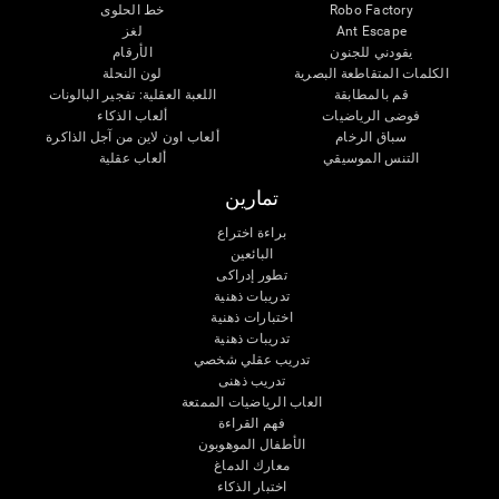
Robo Factory
خط الحلوى
Ant Escape
لغز
يقودني للجنون
الأرقام
الكلمات المتقاطعة البصرية
لون النحلة
قم بالمطابقة
اللعبة العقلية: تفجير البالونات
فوضى الرياضيات
ألعاب الذكاء
سباق الرخام
ألعاب اون لاين من آجل الذاكرة
التنس الموسيقي
ألعاب عقلية
تمارين
براءة اختراع
البائعين
تطور إدراكى
تدريبات ذهنية
اختبارات ذهنية
تدريبات ذهنية
تدريب عقلي شخصي
تدريب ذهنى
العاب الرياضيات الممتعة
فهم القراءة
الأطفال الموهوبون
معارك الدماغ
اختبار الذكاء