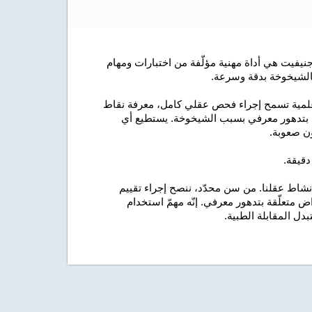
 التقييم المعرفي لأكبر من 65 عاما (CAB-AG) لكوجنيفيت هي أداة مهنية مؤلّفة من اختبارات ومهام
 بالشيخوخة بدقة وسرعة.
ى الإنترنت هو وسيلة علمية تسمح إجراء فحص عقلي كامل، معرفة نقاط
 بتدهور معرفي بسبب الشيخوخة. يستطيع أي
ن صعوبة.
ظ نشاط عقلنا. من سن محدّد، ننصح إجراء تقييم
متعلّقة بتدهور معرفي. إنّه مهمّ استخدام
دل المقابلة الطبية.