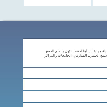
م المعرفي لأكبر من 65 عاما (CAB-AG) هي وسيلة مهنية أنشأها اختصاصيّون بالعلم النفس
جتمع العلمي، المدارس، الجامعات والمراكز