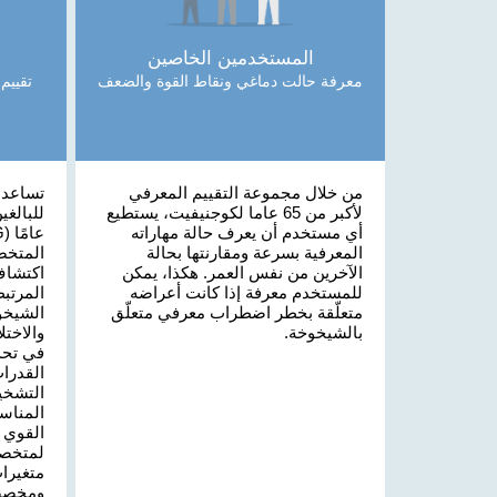
المستخدمين الخاصين
معرفة حالت دماغي ونقاط القوة والضعف
من خلال مجموعة التقييم المعرفي
تساعد 
لأكبر من 65 عاما لكوجنيفيت، يستطيع
أي مستخدم أن يعرف حالة مهاراته
المعرفية بسرعة ومقارنتها بحالة
المتخص
الآخرين من نفس العمر. هكذا، يمكن
اكتشاف
للمستخدم معرفة إذا كانت أعراضه
المرتب
متعلّقة بخطر اضطراب معرفي متعلّق
الشيخو
بالشيخوخة.
والاختل
في تحد
القدرات
التشخي
المناسب
القوي 
لمتخصص
متغيرات
ومخصص