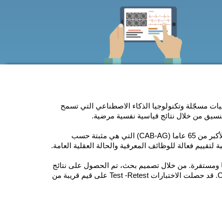
 المعرفي لأكبر من 65 عاما (CAB-AG) خوارزميات مسجّلة وتكنولوجيا الذكاء الاصطناعي التي تسمح
نسيق من خلال نتائج قياسية نفسية مرضية.
مجموعة التقييم المعرفي لأكبر من 65 عاما (CAB-AG) التي هي مثبتة حسب
لتقييم فعالة للوظائف المعرفية والحالة العقلية العامة.
ها ومستقرة. من خلال تصميم بحث، تم الحصول على نتائج
قياسية نفسية بقييم قريبة من 9، مثل معامل Alpha لCronbach. قد حصلت الاختبارات Test -Retest على قيم قريبة من