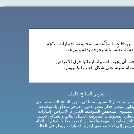
الأداة الكاملة هذه على الإنترنت للتقييم العصبي-المعرفي لأكبر من 65 عاما مؤلّفة من مجموعة اختبارات . تتّجه
فة المتعلّقة بالشيخوخة بدقة وسرعة.
 أن يجيب استبيانا ابتدائيا حول الأعراض
ام مثبتة على شكل ألعاب الكمبيوتر.
تقرير النتائج كامل
د نهاية اختبار التنسيق، ستتلقّى تقرير النتائج المفصلة الذي
ظهر مؤشر خطر نقص تدهور معرفي متعلّق بالشيخوخة
المستوى المنخفض-المتوسط-العالي)، الأعراض، إشارات
خطر، المعلومات المعرفية، تحليل النتائج والنصائح. تعطي
نتائج معلومات مهمة والأساس لتحديد خطط الدعم أو اتّجاه
مريض إلى الاختبصاصي ليقوم باختبارات وينظر في الحالة.