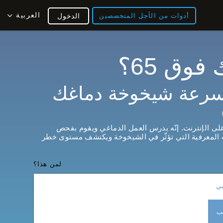
العربية
أدوات من الأجل المتخصصين
الدخول
وق 65؟
سرعة شيخوخة دماغك
ى الإنترنت. إنّه يدرس العمل الدماغي ويقوم بفحص
ت المعرفية التي تؤثّر في الشيخوخة ويكتشف مستوى خطر
لمن هذا؟
مي
يب