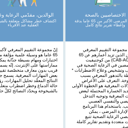
الاختصاصيين بالصحة
الوالدين، مقدّمي الرعاية وغ
تقييم المرضى الأكبر من 65 عاما بدقة
اكتشاف خطر مشاكل متعلقة بالشي
وإعطاء تقرير نتائج كامل
العقلية عند الأقرباء
مجموعة التقييم المعرفي
إنّ مجموعة التقييم المعرفي لأكب
للبالغين الذين تزيد أعمارهم عن 65
65 عاما هو وسيلة علمية مؤلفة م
عامًا (CAB-AG) من كوجنيفيت
اختبارات ومهام بسيطة جذّابة يمك
صين في الرعاية الصحية في
مماراستها على الإنترنت. إنّه يسم
 وتشخيص وعلاج الاضطرابات *
قريب بدون معارف متخصّصة تقيي
طة بالتدهور المعرفي بسبب
بعض المهارات المعرفية. يسمح جه
خة. التعرف على الأعراض
النتائج المعقّد تحليل المهارات، رؤ
الات المعرفية هو الخطوة الأولى
حالة الدماغ وخطر اضطراب متعل
يد الخسارة المحتملة لبعض
بالشيخوخة ويحدّد النصائح لكلّ حال
 المعرفية وتوجيه التدخل
صي والنفسي العصبي
. باستخدام هذا البرنامج
لإدارة المرضى ، يمكن
ي الرعاية الصحية تتبع
 متعددة وتقديم تقارير كاملة
ة.