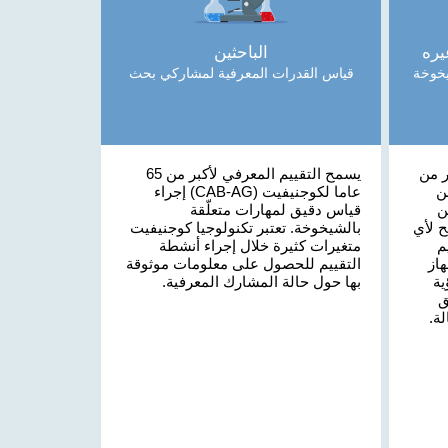
يره
الباحثين
خوخة
قياس القدرات المعرفية لمشاركي بحث
ر من
يسمح التقييم المعرفي لأكبر من 65
ن
عاما لكوجنيفيت (CAB-AG) إجراء
ن
قياس دقيق لمهارات متعلّقة
ح لأي
بالشيخوخة. تعتبر تكنولوجيا كوجنيفيت
م
متغيرات كثيرة خلال إجراء أنشطة
از
التقييم للحصول على معلومات موثوقة
ية
بها حول حالة المشارك المعرفية.
ق
ة.