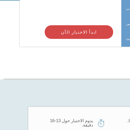
اب
ى
ابدأ الاختبار الآن
حث
يدوم الاختبار حول 13-16
دقيقة.