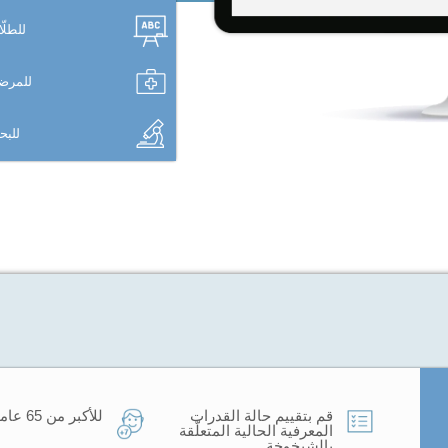
للطلّ
للمرض
للب
قم بتقييم حالة القدرات
للأكبر من 65 عاما.
المعرفية الحالية المتعلّقة
بالشيخوخة.