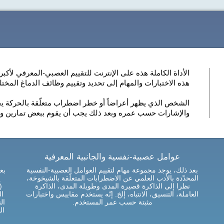
هذه الاختبارات والمهام إلى تحديد وتقييم وظائف الدماغ المختل
الشخص الذي يظهر أعراضاً أو خطر اضطراب متعلّقة بالحركة يجب
والإشارات حسب عمره وبعد ذلك يجب أن يقوم ببعض تمارين ومه
عوامل عصبية-نفسية والجانبية المعرفية
بعد ذلك، يوجد مجموعة مهام لتقييم العوامل العصبية-النفسية
بع
المحدّدة بالأدب العلمي عن الاضطرابات المتعلّقة بالشيخوخة،
ي
نظرا إلى الذاكرة قصيرة المدى وطويلة المدى، الذاكرة
(
العاملة، التنسيق، الانتباه، إلخ. إنّه يستخدم مقاييس واختبارات
ال
مثبتة حسب عمر المستخدم.
ال
ال