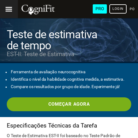
PRO
LOGIN
POR
Teste de estimativa
de tempo
EST-II: Teste de Estimativa
Ferramenta de avaliação neurocognitiva
Identifica o nível da habilidade cognitiva medida, a estimativa.
Compare os resultados por grupo de idade. Experimente já!
COMEÇAR AGORA
Especificações Técnicas da Tarefa
O Teste de Estimativa EST-II foi baseado no Teste Padrão de