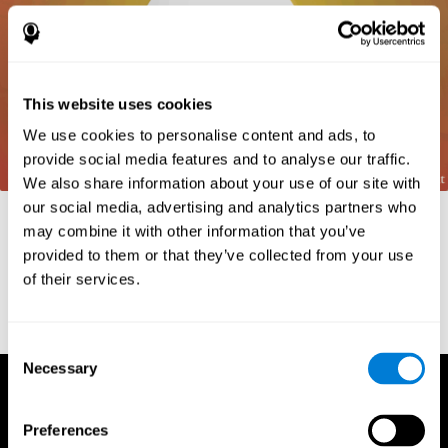
This website uses cookies
We use cookies to personalise content and ads, to
provide social media features and to analyse our traffic.
We also share information about your use of our site with
our social media, advertising and analytics partners who
Referências
may combine it with other information that you’ve
Frota, S., Pereira, L. D. (2003) Processos temporais em crianças
provided to them or that they’ve collected from your use
com déficit de consciência fonológica. Rev Iberoam Educ;
of their services.
33(9):1-12.
Consent
Necessary
Selection
Preferences