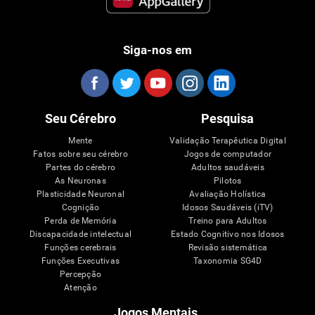
Siga-nos em
Seu Cérebro
Pesquisa
Mente
Validação Terapêutica Digital
Fatos sobre seu cérebro
Jogos de computador
Partes do cérebro
Adultos saudáveis
As Neuronas
Pilotos
Plasticidade Neuronal
Avaliação Holística
Cognição
Idosos Saudáveis (iTV)
Perda de Memória
Treino para Adultos
Discapacidade intelectual
Estado Cognitivo nos Idosos
Funções cerebrais
Revisão sistemática
Funções Executivas
Taxonomia SG4D
Percepção
Atenção
Jogos Mentais