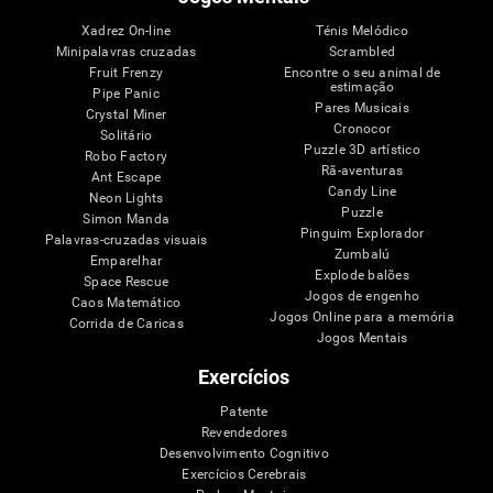
Xadrez On-line
Ténis Melódico
Minipalavras cruzadas
Scrambled
Fruit Frenzy
Encontre o seu animal de
estimação
Pipe Panic
Pares Musicais
Crystal Miner
Cronocor
Solitário
Puzzle 3D artístico
Robo Factory
Rã-aventuras
Ant Escape
Candy Line
Neon Lights
Puzzle
Simon Manda
Pinguim Explorador
Palavras-cruzadas visuais
Zumbalú
Emparelhar
Explode balões
Space Rescue
Jogos de engenho
Caos Matemático
Jogos Online para a memória
Corrida de Caricas
Jogos Mentais
Exercícios
Patente
Revendedores
Desenvolvimento Cognitivo
Exercícios Cerebrais