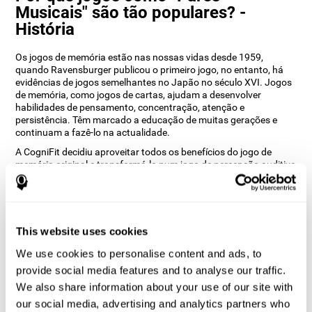
Musicais" são tão populares? -
História
Os jogos de memória estão nas nossas vidas desde 1959,
quando Ravensburger publicou o primeiro jogo, no entanto, há
evidências de jogos semelhantes no Japão no século XVI. Jogos
de memória, como jogos de cartas, ajudam a desenvolver
habilidades de pensamento, concentração, atenção e
persistência. Têm marcado a educação de muitas gerações e
continuam a fazê-lo na actualidade.
A CogniFit decidiu aproveitar todos os benefícios do jogo de
memória original e transformá-lo num jogo de percepção auditiva
como o Pares Musicais. De acordo com os nossos
neuropsicólogos, isto representa não só uma reviravolta
importante, mas ajuda também o utilizador a treinar os seus
ouvidos e as habilidades cognitivas associadas à audição.
This website uses cookies
Como o jogo de cerebral “Pares
Musicais” melhora as minhas
We use cookies to personalise content and ads, to
habilidades cognitivas?
provide social media features and to analyse our traffic.
We also share information about your use of our site with
Ao jogar repetidamente e treinar constantemente jogos como o
our social media, advertising and analytics partners who
Pares Musicais da CogniFit, estimula um padrão de activação