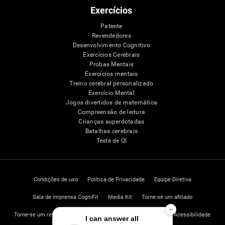
Exercícios
Patente
Revendedores
Desenvolvimento Cognitivo
Exercícios Cerebrais
Probas Mentais
Exercícios mentais
Treino cerebral personalizado
Exercício Mental
Jogos divertidos de matemática
Compreensão de leitura
Crianças superdotadas
Batalhas cerebrais
Teste de QI
Condições de uso
Política de Privacidade
Equipe Diretiva
Sala de imprensa CogniFit
Media Kit
Torne-se um afiliado
Torne-se um revendedor
Contato
Ajuda
Declaração de Acessibilidade
I can answer all