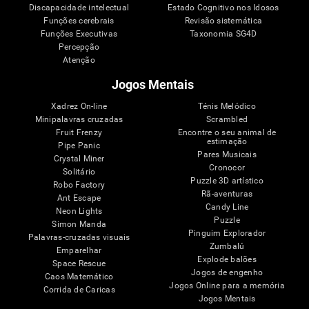
Discapacidade intelectual
Estado Cognitivo nos Idosos
Funções cerebrais
Revisão sistemática
Funções Executivas
Taxonomia SG4D
Percepção
Atenção
Jogos Mentais
Xadrez On-line
Ténis Melódico
Minipalavras cruzadas
Scrambled
Fruit Frenzy
Encontre o seu animal de
estimação
Pipe Panic
Pares Musicais
Crystal Miner
Cronocor
Solitário
Puzzle 3D artístico
Robo Factory
Rã-aventuras
Ant Escape
Candy Line
Neon Lights
Puzzle
Simon Manda
Pinguim Explorador
Palavras-cruzadas visuais
Zumbalú
Emparelhar
Explode balões
Space Rescue
Jogos de engenho
Caos Matemático
Jogos Online para a memória
Corrida de Caricas
Jogos Mentais