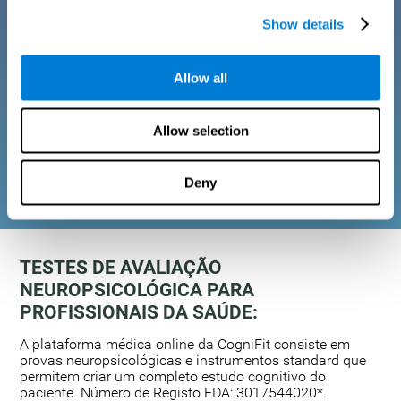
Show details
Cada teste de avaliação neuropsicológica é
desenhado para ser usado como uma ferramenta
Allow all
de triagem regular para rastrear déficits cognitivos
sutis. Os testes cognitivos permitem que os
médicos desenhem e monitorem o processo de
Allow selection
reabilitação cognitiva e a intervenção de cada
paciente. *
Deny
TESTES DE AVALIAÇÃO
NEUROPSICOLÓGICA PARA
PROFISSIONAIS DA SAÚDE:
A plataforma médica online da CogniFit consiste em
provas neuropsicológicas e instrumentos standard que
permitem criar um completo estudo cognitivo do
paciente. Número de Registo FDA: 3017544020*.