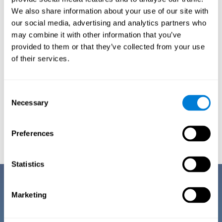
Planejamento de cuidados
We also share information about your use of our site with
our social media, advertising and analytics partners who
cognitivos
may combine it with other information that you’ve
provided to them or that they’ve collected from your use
Uma variedade de ferramentas para ajudar
of their services.
médicos, pacientes e cuidadores a otimizar o
gerenciamento de cuidados cognitivos, o que
demonstrou retardar a progressão do declínio
Consent
cognitivo e melhorar a qualidade de vida.
Necessary
Selection
Experimente
Preferences
Statistics
Marketing
Testes de avaliações
cognitivas digitais