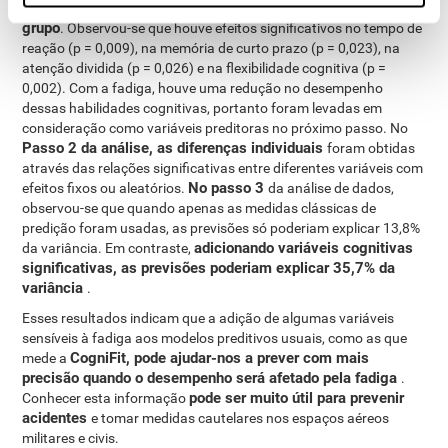
Etapa 1 da análise de dados, foram obtidos os efeitos de
Na
grupo
. Observou-se que houve efeitos significativos no tempo de
reação (p = 0,009), na memória de curto prazo (p = 0,023), na
atenção dividida (p = 0,026) e na flexibilidade cognitiva (p =
0,002). Com a fadiga, houve uma redução no desempenho
dessas habilidades cognitivas, portanto foram levadas em
consideração como variáveis ​​preditoras no próximo passo. No
Passo 2 da análise, as diferenças individuais
foram obtidas
através das relações significativas entre diferentes variáveis ​​com
No passo 3
efeitos fixos ou aleatórios.
da análise de dados,
observou-se que quando apenas as medidas clássicas de
predição foram usadas, as previsões só poderiam explicar 13,8%
adicionando variáveis ​​cognitivas
da variância. Em contraste,
significativas, as previsões poderiam explicar 35,7% da
variância
.
Esses resultados indicam que a adição de algumas variáveis ​​
sensíveis à fadiga aos modelos preditivos usuais, como as que
CogniFit, pode ajudar-nos a prever com mais
mede a
precisão quando o desempenho será afetado pela fadiga
.
pode ser muito útil para prevenir
Conhecer esta informação
acidentes
e tomar medidas cautelares nos espaços aéreos
militares e civis.