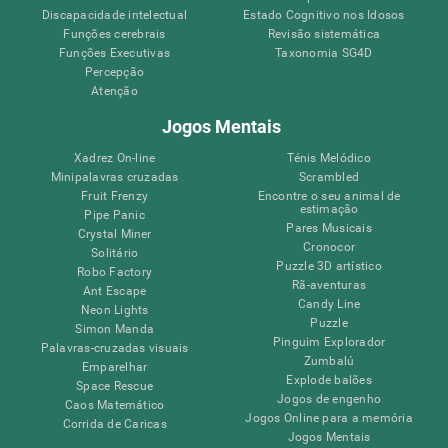
Discapacidade intelectual
Estado Cognitivo nos Idosos
Funções cerebrais
Revisão sistemática
Funções Executivas
Taxonomia SG4D
Percepção
Atenção
Jogos Mentais
Xadrez On-line
Ténis Melódico
Minipalavras cruzadas
Scrambled
Fruit Frenzy
Encontre o seu animal de
estimação
Pipe Panic
Pares Musicais
Crystal Miner
Cronocor
Solitário
Puzzle 3D artístico
Robo Factory
Rã-aventuras
Ant Escape
Candy Line
Neon Lights
Puzzle
Simon Manda
Pinguim Explorador
Palavras-cruzadas visuais
Zumbalú
Emparelhar
Explode balões
Space Rescue
Jogos de engenho
Caos Matemático
Jogos Online para a memória
Corrida de Caricas
Jogos Mentais