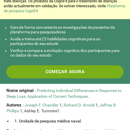
trate doenças. Os produtos da CogniFit para o tratamento de doenças
estão actualmente em validação. Se estiver interessado, visite
Plataforma
de pesquisa CogniFit
Gere de forma conveniente as investigações de pacientes da
plataforma para pesquisadores
Avalia e treina até 23 habilidades cognitivas para os
participantes do seu estudo
Verifica e compara a evolução cognitiva dos participantes para
os dados do seu estudo
COMEÇAR AGORA
Nome original
:
Predicting Individual Differences in Response to
Sleep Loss: Application of Current Techniques
.
Autores
:
Joseph F. Chandler
1,
Richard D. Arnold
1,
Jeffrey B.
Phillips
1, Ashley E. Turnmire1.
1. Unidade de pesquisa médica naval.