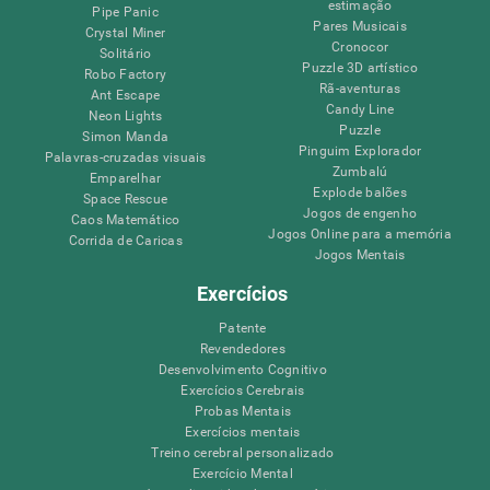
estimação
Pipe Panic
Pares Musicais
Crystal Miner
Cronocor
Solitário
Puzzle 3D artístico
Robo Factory
Rã-aventuras
Ant Escape
Candy Line
Neon Lights
Puzzle
Simon Manda
Pinguim Explorador
Palavras-cruzadas visuais
Zumbalú
Emparelhar
Explode balões
Space Rescue
Jogos de engenho
Caos Matemático
Jogos Online para a memória
Corrida de Caricas
Jogos Mentais
Exercícios
Patente
Revendedores
Desenvolvimento Cognitivo
Exercícios Cerebrais
Probas Mentais
Exercícios mentais
Treino cerebral personalizado
Exercício Mental