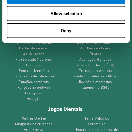
Allow selection
Seu Cérebro
Pesquisa
Deny
Mente
Validação Terapêutica Digital
Fatos sobre seu cérebro
Jogos de computador
Partes do cérebro
Adultos saudáveis
As Neuronas
Pilotos
Plasticidade Neuronal
Avaliação Holística
Cognição
Idosos Saudáveis (iTV)
Perda de Memória
Treino para Adultos
Discapacidade intelectual
Estado Cognitivo nos Idosos
Funções cerebrais
Revisão sistemática
Funções Executivas
Taxonomia SG4D
Percepção
Atenção
Jogos Mentais
Xadrez On-line
Ténis Melódico
Minipalavras cruzadas
Scrambled
Fruit Frenzy
Encontre o seu animal de