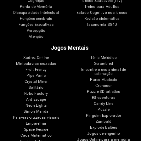
Cognição
Idosos Saudáveis (iTV)
Perda de Memória
Treino para Adultos
Discapacidade intelectual
Estado Cognitivo nos Idosos
Funções cerebrais
Revisão sistemática
Funções Executivas
Taxonomia SG4D
Percepção
Atenção
Jogos Mentais
Xadrez On-line
Ténis Melódico
Minipalavras cruzadas
Scrambled
Fruit Frenzy
Encontre o seu animal de
estimação
Pipe Panic
Pares Musicais
Crystal Miner
Cronocor
Solitário
Puzzle 3D artístico
Robo Factory
Rã-aventuras
Ant Escape
Candy Line
Neon Lights
Puzzle
Simon Manda
Pinguim Explorador
Palavras-cruzadas visuais
Zumbalú
Emparelhar
Explode balões
Space Rescue
Jogos de engenho
Caos Matemático
Jogos Online para a memória