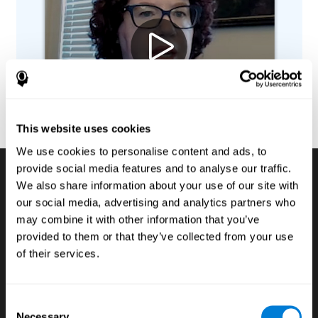
This website uses cookies
We use cookies to personalise content and ads, to
provide social media features and to analyse our traffic.
We also share information about your use of our site with
Testes de avaliações
our social media, advertising and analytics partners who
may combine it with other information that you’ve
cognitivas digitais
provided to them or that they’ve collected from your use
of their services.
Se queremos desenvolver ao máximo o potencial
dos alunos, é fundamental conhecer quais são as
habilidades cognitivas que apresentam as
Consent
debilidades e fortalezas, a sua implicação nas
Necessary