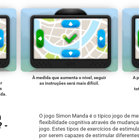
À medida que aumenta o nível, seguir
A p
ar
as instruções será mais difícil.
s
to
da.
n
O jogo Simon Manda é o típico jogo de me
flexibilidade cognitiva através de mudanç
 -
jogo. Estes tipos de exercícios de estim
por serem capazes de estimular diferente