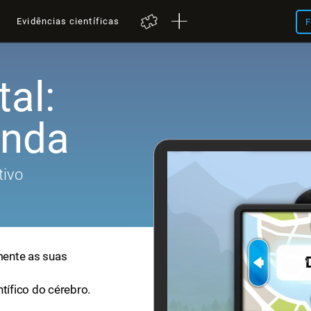
a
Evidências científicas
F
al:
nda
tivo
mente as suas
ntífico do cérebro.