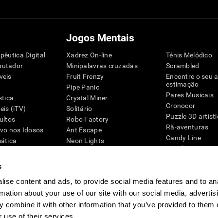
Jogos Mentais
pêutica Digital
Xadrez On-line
Ténis Melódico
putador
Minipalavras cruzadas
Scrambled
veis
Fruit Frenzy
Encontre o seu 
estimação
Pipe Panic
Pares Musicais
stica
Crystal Miner
Cronocor
is (iTV)
Solitário
Puzzle 3D artíst
ultos
Robo Factory
Rã-aventuras
ivo nos Idosos
Ant Escape
Candy Line
mática
Neon Lights
Puzzle
G4D
Simon Manda
Pinguim Explora
Palavras-cruzadas visuais
s
Zumbalú
Emparelhar
Explode balões
ise content and ads, to provide social media features and to an
Space Rescue
Jogos de engen
rmation about your use of our site with our social media, advertis
Caos Matemático
Jogos Online pa
 combine it with other information that you’ve provided to them o
Corrida de Caricas
Jogos Mentais
 use of their services.