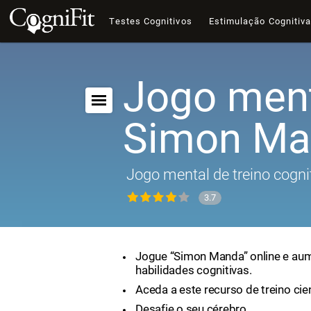
Testes Cognitivos
Estimulação Cognitiv
Jogo ment
Simon Ma
Jogo mental de treino cogni
3.7
Jogue “Simon Manda” online e au
habilidades cognitivas.
Aceda a este recurso de treino cie
Desafie o seu cérebro.