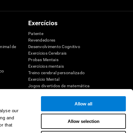
Exercícios
Patente
Revendedores
animal de
Desenvolvimento Cognitivo
Exercícios Cerebrais
Probas Mentais
Exercícios mentais
ico
Treino cerebral personalizado
Exercício Mental
Jogos divertidos de matemática
Compreensão de leitura
dor
Crianças superdotadas
Allow all
Batalhas cerebrais
alyse our
Teste de QI
ho
ing and
Allow selection
ra a memória
r that