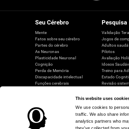
Seu Cérebro
Pesquisa
Mente
Validação Tera
Fatos sobre seu cérebro
Jogos de com
Partes do cérebro
Adultos saudá
As Neuronas
Pilotos
Plasticidade Neuronal
Avaliação Holí
Cognição
Idosos Saudáve
Perda de Memória
Treino para Ad
Discapacidade intelectual
Estado Cognit
Funções cerebrais
Revisão siste
Funções Executivas
Taxonomia S
Percepção
This website uses cookie
Atenção
We use cookies to personal
traffic. We also share info
analytics partners who may
they’ve collected from your