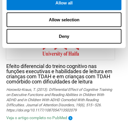
Allow all
Marusic, U., Verghese, J., & Mahoney, J. R. (2022). Does Cognitive
Training Improve Mobility, Enhance Cognition, and Promote Neural
Activation? Frontiers in Aging Neuroscience, 14.
Allow selection
Ver artigo completo
Deny
Efeito diferencial do treino cognitivo nas
funções executivas e habilidades de leitura em
crianças com TDAH e em crianças com TDAH
comórbido com dificuldades de leitura
Horowitz-Kraus, T. (2013). Differential Effect of Cognitive Training
on Executive Functions and Reading Abilities in Children With
ADHD and in Children With ADHD Comorbid With Reading
Difficulties. Journal of Attention Disorders, 19(6), 515–526.
https://doi.org/10.1177/1087054713502079
Veja o artigo completo no PubMed