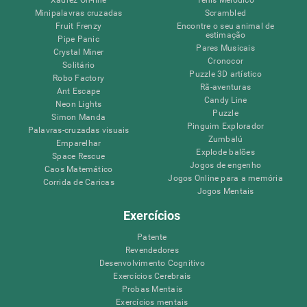
Xadrez On-line
Ténis Melódico
Minipalavras cruzadas
Scrambled
Fruit Frenzy
Encontre o seu animal de
estimação
Pipe Panic
Pares Musicais
Crystal Miner
Cronocor
Solitário
Puzzle 3D artístico
Robo Factory
Rã-aventuras
Ant Escape
Candy Line
Neon Lights
Puzzle
Simon Manda
Pinguim Explorador
Palavras-cruzadas visuais
Zumbalú
Emparelhar
Explode balões
Space Rescue
Jogos de engenho
Caos Matemático
Jogos Online para a memória
Corrida de Caricas
Jogos Mentais
Exercícios
Patente
Revendedores
Desenvolvimento Cognitivo
Exercícios Cerebrais
Probas Mentais
Exercícios mentais