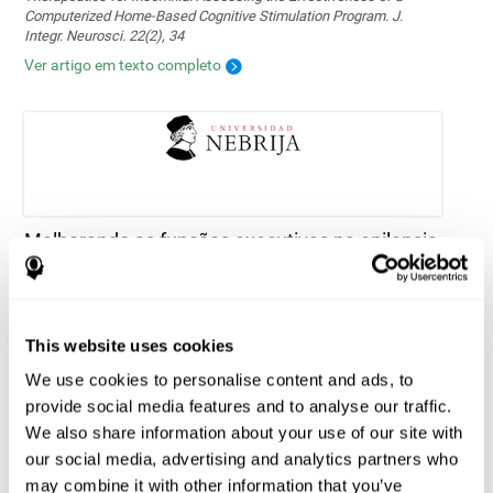
Computerized Home-Based Cognitive Stimulation Program. J.
Integr. Neurosci. 22(2), 34
Ver artigo em texto completo
Melhorando as funções executivas na epilepsia
pediátrica: viabilidade e eficácia de um
programa de treinamento cognitivo
computadorizado
Tapia, J. L., Aras, L. M., & Duñabeitia, J. A. (2024). Enhancing
This website uses cookies
Executive Functions in Pediatric Epilepsy: Feasibility and Efficacy
of a Computerized Cognitive Training Program. Children, 11(4), 484.
We use cookies to personalise content and ads, to
https://doi.org/10.3390/children11040484
provide social media features and to analyse our traffic.
Ver artigo em texto completo
We also share information about your use of our site with
our social media, advertising and analytics partners who
may combine it with other information that you’ve