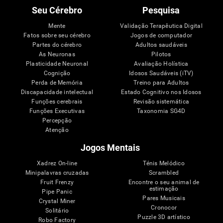
Seu Cérebro
Pesquisa
Mente
Validação Terapêutica Digital
Fatos sobre seu cérebro
Jogos de computador
Partes do cérebro
Adultos saudáveis
As Neuronas
Pilotos
Plasticidade Neuronal
Avaliação Holística
Cognição
Idosos Saudáveis (iTV)
Perda de Memória
Treino para Adultos
Discapacidade intelectual
Estado Cognitivo nos Idosos
Funções cerebrais
Revisão sistemática
Funções Executivas
Taxonomia SG4D
Percepção
Atenção
Jogos Mentais
Xadrez On-line
Ténis Melódico
Minipalavras cruzadas
Scrambled
Fruit Frenzy
Encontre o seu animal de
estimação
Pipe Panic
Pares Musicais
Crystal Miner
Cronocor
Solitário
Puzzle 3D artístico
Robo Factory