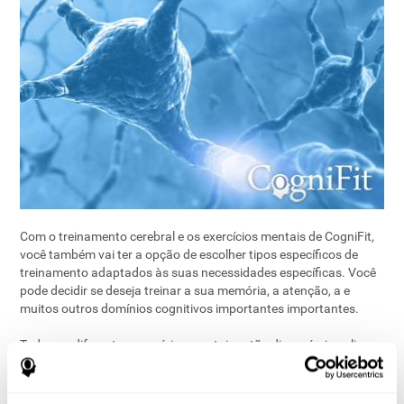
Com o treinamento cerebral e os exercícios mentais de CogniFit,
você também vai ter a opção de escolher tipos específicos de
treinamento adaptados às suas necessidades específicas. Você
pode decidir se deseja treinar a sua memória, a atenção, a
e
muitos outros domínios cognitivos importantes importantes.
Todos os diferentes exercícios mentais estão disponíveis online.
Os diferentes exercícios cerebrais são simples de fazer e
divertidos. Você pode optar por treinar sozinho ou com os
outros. Pasar 20 minutos, 2 ou 3 vezes por semana, pode ser