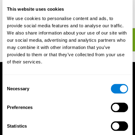
suficiente para ver uma rápida melhoria na saúde geral do seu
This website uses cookies
cérebro. Você pode acompanhar a sua evolução e ver a
quantidade de melhoria ao longo do tempo.
We use cookies to personalise content and ads, to
provide social media features and to analyse our traffic.
We also share information about your use of our site with
Comece a avaliar e treinar o seu cérebro e suas
our social media, advertising and analytics partners who
habilidades cognitivas agora!
may combine it with other information that you’ve
provided to them or that they’ve collected from your use
of their services.
Consent
Necessary
Selection
Preferences
Statistics