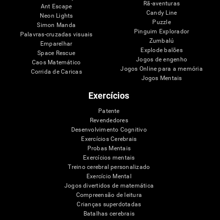
Rã-aventuras
Ant Escape
Candy Line
Neon Lights
Puzzle
Simon Manda
Pinguim Explorador
Palavras-cruzadas visuais
Zumbalú
Emparelhar
Explode balões
Space Rescue
Jogos de engenho
Caos Matemático
Jogos Online para a memória
Corrida de Caricas
Jogos Mentais
Exercícios
Patente
Revendedores
Desenvolvimento Cognitivo
Exercícios Cerebrais
Probas Mentais
Exercícios mentais
Treino cerebral personalizado
Exercício Mental
Jogos divertidos de matemática
Compreensão de leitura
Crianças superdotadas
Batalhas cerebrais