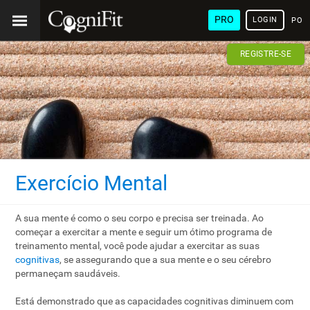
PRO
LOGIN
POR
REGISTRE-SE
Exercício Mental
A sua mente é como o seu corpo e precisa ser treinada. Ao
começar a exercitar a mente e seguir um ótimo programa de
treinamento mental, você pode ajudar a exercitar as suas
cognitivas
, se assegurando que a sua mente e o seu cérebro
permaneçam saudáveis.
Está demonstrado que as capacidades cognitivas diminuem com