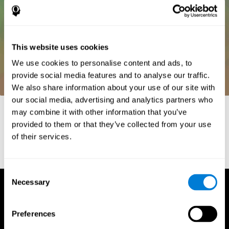
This website uses cookies
We use cookies to personalise content and ads, to
provide social media features and to analyse our traffic.
We also share information about your use of our site with
our social media, advertising and analytics partners who
Referências
may combine it with other information that you’ve
provided to them or that they’ve collected from your use
Whiteside, A. (2002) A synopsis of the Vienna Test System: A
computer aided psychological diagnosis. JOPED, 5 (1), 41–50.
of their services.
Consent
Necessary
Selection
Preferences