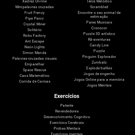
Xadrez On-line
Ténis Melódico
Minipalavras cruzadas
Scrambled
Fruit Frenzy
Encontre o seu animal de
estimação
Pipe Panic
Pares Musicais
Crystal Miner
Cronocor
Solitário
Puzzle 3D artístico
Robo Factory
Rã-aventuras
Ant Escape
Candy Line
Neon Lights
Puzzle
Simon Manda
Pinguim Explorador
Palavras-cruzadas visuais
Zumbalú
Emparelhar
Explode balões
Space Rescue
Jogos de engenho
Caos Matemático
Jogos Online para a memória
Corrida de Caricas
Jogos Mentais
Exercícios
Patente
Revendedores
Desenvolvimento Cognitivo
Exercícios Cerebrais
Probas Mentais
Exercícios mentais