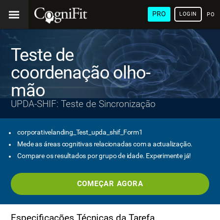
PRO
LOGIN
POR
Teste de
coordenação olho-
mão
UPDA-SHIF: Teste de Sincronização
corporativelanding_Test_upda_shif_Form1
Mede as áreas cognitivas relacionadas com a actualização.
Compare os resultados por grupo de idade. Experimente já!
COMEÇAR AGORA
Especificações Técnicas da Tarefa