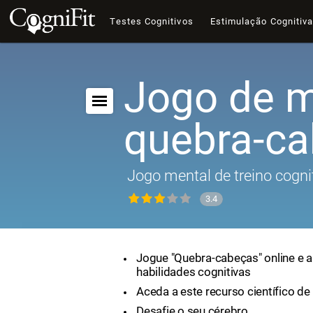
Testes Cognitivos
Estimulação Cognitiv
Jogo de m
quebra-c
Jogo mental de treino cogni
3.4
Jogue "Quebra-cabeças" online e 
habilidades cognitivas
Aceda a este recurso científico de 
Desafie o seu cérebro