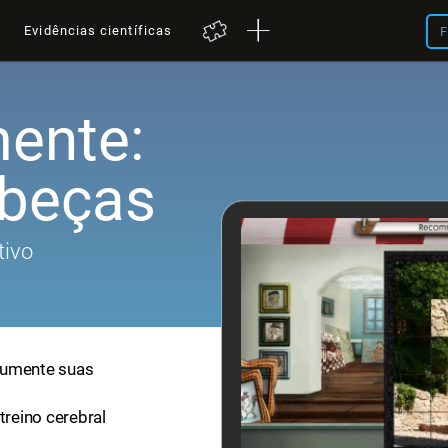
a
Evidências científicas
F
ente:
abeças
tivo
aumente suas
treino cerebral