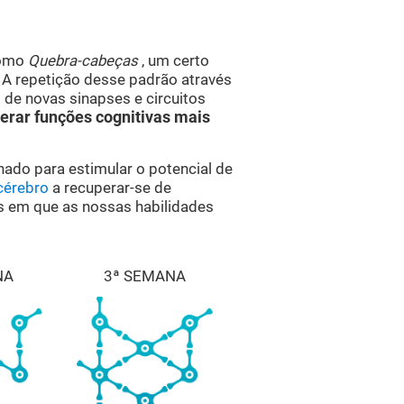
como
Quebra-cabeças
, um certo
 A repetição desse padrão através
o de novas sinapses e circuitos
erar funções cognitivas mais
hado para estimular o potencial de
cérebro
a recuperar-se de
es em que as nossas habilidades
NA
3ª SEMANA