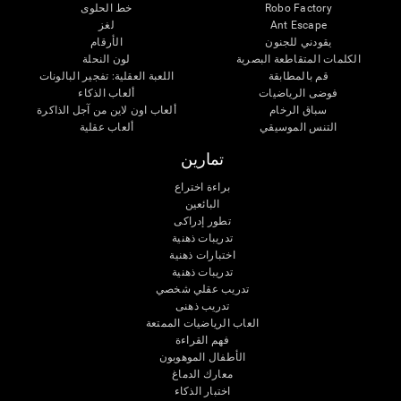
Robo Factory
خط الحلوى
Ant Escape
لغز
يقودني للجنون
الأرقام
الكلمات المتقاطعة البصرية
لون النحلة
قم بالمطابقة
اللعبة العقلية: تفجير البالونات
فوضى الرياضيات
ألعاب الذكاء
سباق الرخام
ألعاب اون لاين من آجل الذاكرة
التنس الموسيقي
ألعاب عقلية
تمارين
براءة اختراع
البائعين
تطور إدراكى
تدريبات ذهنية
اختبارات ذهنية
تدريبات ذهنية
تدريب عقلي شخصي
تدريب ذهنى
العاب الرياضيات الممتعة
فهم القراءة
الأطفال الموهوبون
معارك الدماغ
اختبار الذكاء