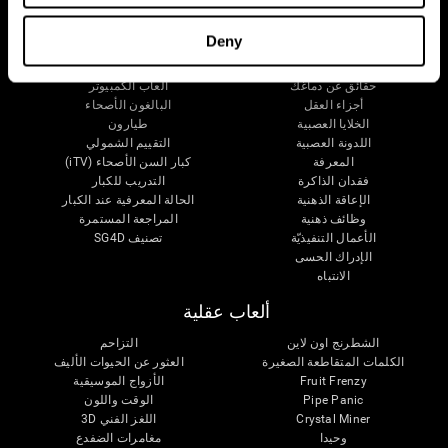
دماغك
البحث
Deny
العقل والدماغ
التحقق من صحة العلاجات الرقمية
حقائق عن دماغك
ألعاب الكمبيوتر
أجزاء العقل
البالغون الأصحاء
الخلايا العصبية
طيارون
اللدونة العصبية
التقييم الشمولي
المعرفة
كبار السن الأصحاء (iTV)
فقدان الذاكرة
التدريب للكبار
الإعاقة الذهنية
الحالة المعرفية عند الكبار
وظائف ذهنية
المراجعة المستمرة
الأعمال التنفيذيّة
تصنيف SG4D
الإدراك الحسى
الانتباه
ألعاب عقلية
الشطرنج اون لاين
التزاحم
الكلمات المتقاطعة الصغيرة
العثور عن الحيوات الأليف
Fruit Frenzy
الأزواج الموسيقية
Pipe Panic
الوقت واللون
Crystal Miner
اللغز الفني 3D
وحيدا
مغامرات الضفدع