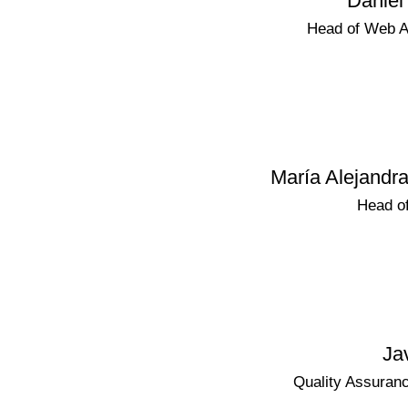
Daniel
Head of Web A
María Alejandr
Head o
Ja
Quality Assuran