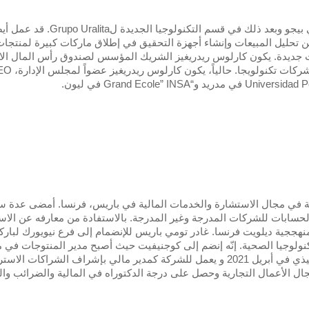
حليل المبيعات وإنشاء أجهزة التحقيق في إطلاق ماركات كبيرة لمنتجات ا
نية في مجال الاستشارة والخدمات المالية في باريس، فرنسا. أمضى عد
الحسابات للشركات المدرجة وغير المدرجة. بالاستفادة من معارفه عن الاس
نهججية ديلويت فرنسا. غادر تومي باريس للإنضمام إلى فرع نيويورك لبا
2014. ترك منصب المدير التنفيذي في أبريل 2021 و يعمل للشركة كمدير مالي بإشرا
ال الأعمال التجارية وحصل على درجة الدكتوراه في المالية والضرائب وال