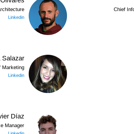
 Olivares
rchitecture
Chief Inf
Linkedin
a Salazar
f Marketing
Linkedin
vier Díaz
ce Manager
Linkedin