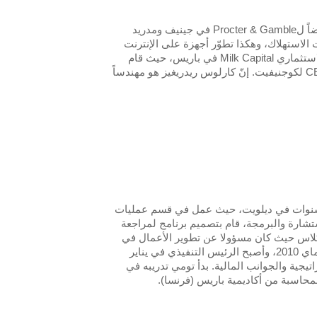
بدأ كارلوس رودريغيز مهنته في بيجو وبعد ذلك في قسم التكنولوجيا الجديدة لGrupo Uralita. قد عمل أيضاً لProcter & Gamble في جينيف ومدريد
لاستهلاك، وهكذا تطوّر أجهزة على الإنترنت
لإدارة عمليات الابتكار لمنتجات جديدة. يكون كارلوس ريدريغيز الشريك المؤسس لصندوق رأس المال الاستثماري Milk Capital في باريس، حيث قام
باستراتيجية الاستثمار وتقييم شركات تكنولويجا. حالياً، يكون كارلوس ريدريغيز عضواً لمجلس الإدارة، CEO لكوجنيفيت. إنّ كارلوس ريدريغيز هو مهندساً
ة سنوات في ديلويت، حيث عمل في قسم عمليات
تشارة والبرمجة، قام بتصميم برنامج لمراجعة
ركلاس حيث كان مسؤولا عن تطوير الأعمال في
مجال التكنولوجيا الحيوية والتكنولوجيا الصحية. إنّه إنضم إلى كوجنيفيت حيث أصبح مدير المنتوجات في ماي 2010، وأصبح الرئيس التنفيذي في يناير
ف الشراكات الاستراتيجية والجوانب المالية. بدأ تومي تدريبه في
محاسبة من أكاديمية باريس (فرنسا).