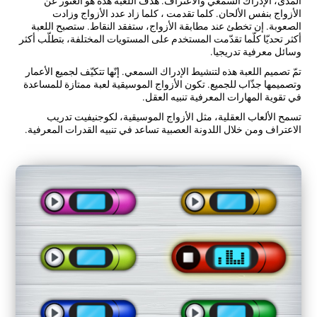
المدى، الإدراك السمعي والاعتراف. هدف اللعبة هذه هو العثور عن
الأزواج بنفس الألحان. كلما تقدمت ، كلما زاد عدد الأزواج وزادت
الصعوبة. إن تخطئ عند مطابقة الأزواج، ستفقد النقاط. ستصبح اللعبة
أكثر تحديّا كلّما تقدّمت المستخدم على المستويات المختلفة، بتطلّب أكثر
وسائل معرفية تدريجيا.
تمّ تصميم اللعبة هذه لتنشيط الإدراك السمعي. إنّها تتكيّف لجميع الأعمار
وتصميمها جذّاب للجميع. تكون الأزواج الموسيقية لعبة ممتازة للمساعدة
في تقوية المهارات المعرفية تنبيه العقل.
تسمح الألعاب العقلية، مثل الأزواج الموسيقية، لكوجنيفيت تدريب
الاعتراف ومن خلال اللدونة العصبية تساعد في تنبيه القدرات المعرفية.