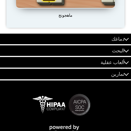
ماهجونج
دماغك
البحث
ألعاب عقلية
تمارين