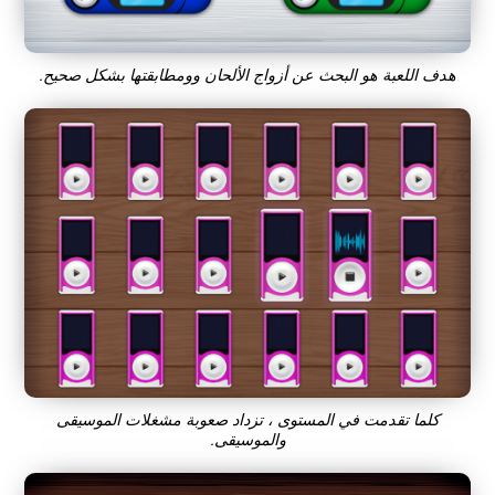
هدف اللعبة هو البحث عن أزواج الألحان وومطابقتها بشكل صحيح.
كلما تقدمت في المستوى ، تزداد صعوبة مشغلات الموسيقى
والموسيقى.