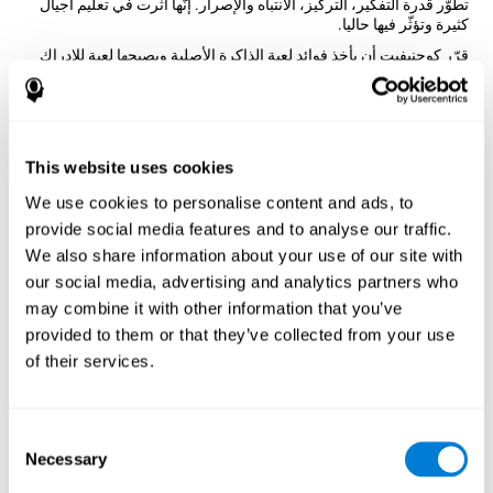
تطوّر قدرة التفكير، التركيز، الانتباه والإصرار. إنّها أثّرت في تعليم أجيال
كثيرة وتؤثّر فيها حاليا.
قرّر كوجنيفيت أن يأخذ فوائد لعبة الذاكرة الأصلية ويصبحها لعبة للإدراك
السمعي، مثل الأزواج الموسيقية. وفقا لعلماء النفس العصبي، إنّه تغيير
مهم، فيساعد المستخدم على تدريب أذنيه والمهارات المعرفية المتعلٌّة
بالسمع.
كيف تحسّن اللعبة العقلية "الأزواج
This website uses cookies
الموسيقية" مهاراتي المعرفية؟
We use cookies to personalise content and ads, to
باللعب باستمرار والتدريب بألعاب مثل الأزواج الموسيقية لكوجنيقيت
provide social media features and to analyse our traffic.
ننشّط نمط تنشيط عصبي يساعد في تنظيم الدوائر العصبية واستعادة
We also share information about your use of our site with
الوظائف المعرفية الضعيفة.
our social media, advertising and analytics partners who
إنّ تنبيه المهارات باستمرار يساعد في إنشاء مشبك عصبي جديد وإعادة
may combine it with other information that you’ve
تنظيم الدوائر العصبية وتحسّن الوظائف المعرفية. هدف الأزواج
الموسيقية هو تنبيه القدرات المتعلّقة بالاعتراف والذاكرة الصوتية قصيرة
provided to them or that they’ve collected from your use
المدى.
of their services.
الأسبوع الأوّل
الأسبوع الثاني
الأسبوع الثالث
Consent
Necessary
Selection