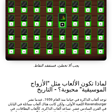
يجب ألا تخطئ، فستفقد النقاط.
لماذا تكون الألعاب مثل "الأزواج
الموسيقية" محبوبة؟ - التاريخ
توجد ألعاب الذاكرة في حياتنا منذ العام 1959، عندما نشر
Ravensburger اللعبة الأولى، ولكن كانت هناك ألعاب مماثلة في اليابان
في القرن السادس عشر. تساعد ألعاب الذاكرة، كألعاب البطاقات، في