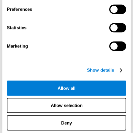
Preferences
Statistics
إسقاط رسومي توجيهي للشبكات العصبية بعد 3 أسابيع.
Marketing
ما يحدث إن مل أدرّب مهاراتي المعرفية؟
يميل دماغنا إلى توفير الموارد عن طريق التخلص من الاتصالات التي لا
يستخدمها. إن لم نستخدم مهارة معرفية، لا يعطي الدماغ وسائل لهذا نمط
Show details
التنشيط العصبي، في يصبح ضعيفاً. إن لم ندرّب هذه الوظيفة المعرفة،
نصبح أقل فعالية عند الأنشطة اليومية.
Allow all
ألعاب الموصى بها
Allow selection
Deny