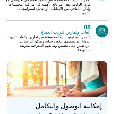
يمكن للتقييمات المنتظمة تتبع التطور المعرفي للرياضي مع
مرور الوقت. وهذا أمر بالغ الأهمية في مراقبة التحسينات،
وإدارة التعافي من الإصابات، أو تعديل استراتيجيات
التدريب.
08
ألعاب وتمارين تدريب الدماغ
يتضمن كوجنيفيت أيضًا مجموعة من تمارين وألعاب تدريب
الدماغ. تم تصميمها لتكون جذابة ويمكن أن تساعد
الرياضيين على تحسين وظائفهم المعرفية بطريقة
مستهدفة.
إمكانية الوصول والتكامل