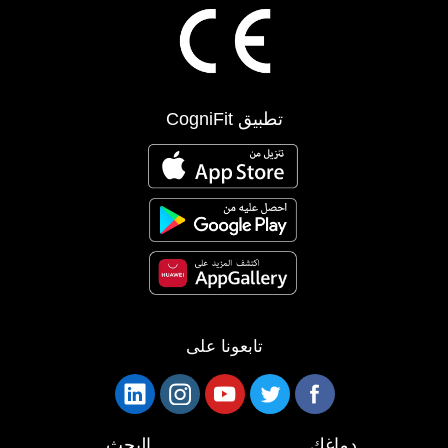
تطبيق CogniFit
تابعونا على
دماغك
البحث