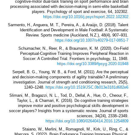
cognitive-motor dual-task training on sport performance and brain
processing associated with decision-making in semi-elite basketball
players. Psychology of sport and exercise, 64, 102302.
https://doi.org/10.1016/j.psychsport.2022.102302
Sarmento, H., Anguera, M. T., Pereira, A., & Araújo, D. (2018). Talent
Identification and Development in Male Football: A Systematic
Review. Sports medicine (Auckland, N.Z.), 48(4), 907–931.
https://doi.org/10.1007/s40279-017-0851-7
Schumacher, N., Reer, R., & Braumann, K. M. (2020). On-Field
Perceptual-Cognitive Training Improves Peripheral Reaction in
Soccer: A Controlled Trial. Frontiers in psychology, 11, 1948.
https://doi.org/10.3389/fpsyg.2020.01948
Serpell, B. G., Young, W. B., & Ford, M. (2011). Are the perceptual
and decision-making components of agility trainable? A preliminary
investigation. Journal of strength and conditioning research, 25(5),
1240–1248.
https://doi.org/10.1519/JSC.0b013e3181d682e6
Slimani, M., Bragazzi, N. L., Tod, D., Dellal, A., Hue, O., Cheour, F.,
Taylor, L., & Chamari, K. (2016). Do cognitive training strategies
improve motor and positive psychological skills development in
soccer players? Insights from a systematic review. Journal of sports
sciences, 34(24), 2338–2349.
https://doi.org/10.1080/02640414.2016.1254809
Staiano, W., Merlini, M., Romagnoli, M., Kirk, U., Ring, C., &
Marcora, S. (2022). Brain Endurance Training Improves Physical,