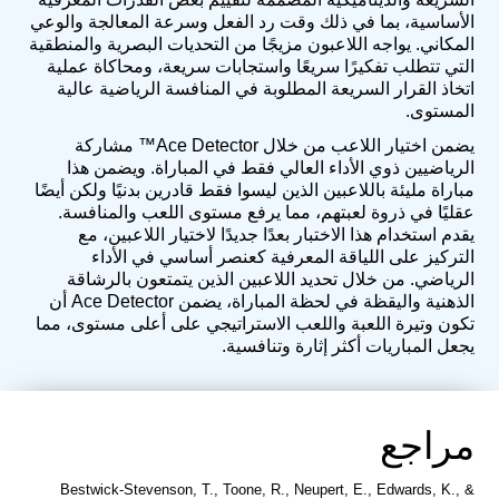
الأساسية، بما في ذلك وقت رد الفعل وسرعة المعالجة والوعي
المكاني. يواجه اللاعبون مزيجًا من التحديات البصرية والمنطقية
التي تتطلب تفكيرًا سريعًا واستجابات سريعة، ومحاكاة عملية
اتخاذ القرار السريعة المطلوبة في المنافسة الرياضية عالية
المستوى.
يضمن اختيار اللاعب من خلال Ace Detector™ مشاركة
الرياضيين ذوي الأداء العالي فقط في المباراة. ويضمن هذا
مباراة مليئة باللاعبين الذين ليسوا فقط قادرين بدنيًا ولكن أيضًا
عقليًا في ذروة لعبتهم، مما يرفع مستوى اللعب والمنافسة.
يقدم استخدام هذا الاختبار بعدًا جديدًا لاختيار اللاعبين، مع
التركيز على اللياقة المعرفية كعنصر أساسي في الأداء
الرياضي. من خلال تحديد اللاعبين الذين يتمتعون بالرشاقة
الذهنية واليقظة في لحظة المباراة، يضمن Ace Detector أن
تكون وتيرة اللعبة واللعب الاستراتيجي على أعلى مستوى، مما
يجعل المباريات أكثر إثارة وتنافسية.
مراجع
Bestwick-Stevenson, T., Toone, R., Neupert, E., Edwards, K., &