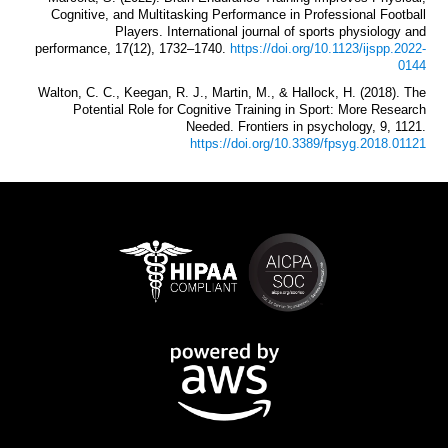
Cognitive, and Multitasking Performance in Professional Football
Players. International journal of sports physiology and
performance, 17(12), 1732–1740.
https://doi.org/10.1123/ijspp.2022-
0144
Walton, C. C., Keegan, R. J., Martin, M., & Hallock, H. (2018). The
Potential Role for Cognitive Training in Sport: More Research
Needed. Frontiers in psychology, 9, 1121.
https://doi.org/10.3389/fpsyg.2018.01121