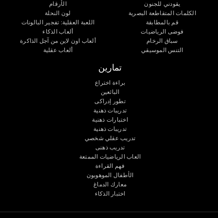
يقودني للجنون
الأرقام
الكلمات المتقاطعة البصرية
لون النحلة
قم بالمطابقة
اللعبة العقلية: تفجير البالونات
فوضى الرياضيات
ألعاب الذكاء
سباق الرخام
ألعاب اون لاين من آجل الذاكرة
التنس الموسيقي
ألعاب عقلية
تمارين
براءة اختراع
البائعين
تطور إدراكى
تدريبات ذهنية
اختبارات ذهنية
تدريبات ذهنية
تدريب عقلي شخصي
تدريب ذهنى
العاب الرياضيات الممتعة
فهم القراءة
الأطفال الموهوبون
معارك الدماغ
اختبار الذكاء