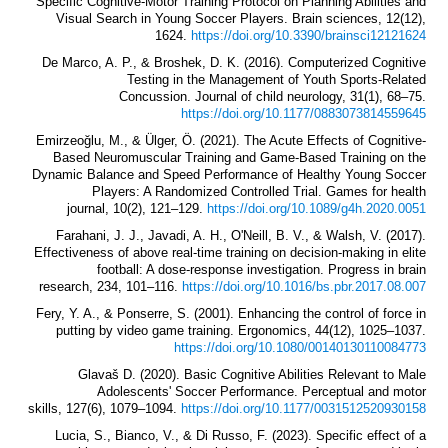
Specific Cognitive-Motor Training Protocol on Planning Abilities and
Visual Search in Young Soccer Players. Brain sciences, 12(12),
1624.
https://doi.org/10.3390/brainsci12121624
De Marco, A. P., & Broshek, D. K. (2016). Computerized Cognitive
Testing in the Management of Youth Sports-Related
Concussion. Journal of child neurology, 31(1), 68–75.
https://doi.org/10.1177/0883073814559645
Emirzeoğlu, M., & Ülger, Ö. (2021). The Acute Effects of Cognitive-
Based Neuromuscular Training and Game-Based Training on the
Dynamic Balance and Speed Performance of Healthy Young Soccer
Players: A Randomized Controlled Trial. Games for health
journal, 10(2), 121–129.
https://doi.org/10.1089/g4h.2020.0051
Farahani, J. J., Javadi, A. H., O'Neill, B. V., & Walsh, V. (2017).
Effectiveness of above real-time training on decision-making in elite
football: A dose-response investigation. Progress in brain
research, 234, 101–116.
https://doi.org/10.1016/bs.pbr.2017.08.007
Fery, Y. A., & Ponserre, S. (2001). Enhancing the control of force in
putting by video game training. Ergonomics, 44(12), 1025–1037.
https://doi.org/10.1080/00140130110084773
Glavaš D. (2020). Basic Cognitive Abilities Relevant to Male
Adolescents' Soccer Performance. Perceptual and motor
skills, 127(6), 1079–1094.
https://doi.org/10.1177/0031512520930158
Lucia, S., Bianco, V., & Di Russo, F. (2023). Specific effect of a