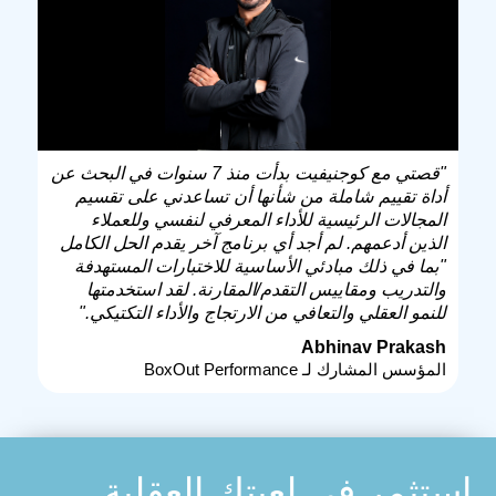
"قصتي مع كوجنيفيت بدأت منذ 7 سنوات في البحث عن
أداة تقييم شاملة من شأنها أن تساعدني على تقسيم
المجالات الرئيسية للأداء المعرفي لنفسي وللعملاء
الذين أدعمهم. لم أجد أي برنامج آخر يقدم الحل الكامل
"بما في ذلك مبادئي الأساسية للاختبارات المستهدفة
والتدريب ومقاييس التقدم/المقارنة. لقد استخدمتها
للنمو العقلي والتعافي من الارتجاج والأداء التكتيكي."
Abhinav Prakash
المؤسس المشارك لـ BoxOut Performance
استثمر في لعبتك العقلية