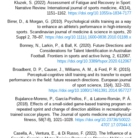
Kluzek, S. (2022). Assessment of Fatigue and Recovery in Sport:
Narrative Review. International journal of sports medicine, 43(14),
1151–1162.
https://doi.org/10.1055/a-1834-7177
Birrer, D., & Morgan, G. (2010). Psychological skills training as a way
to enhance an athlete's performance in high-intensity
sports. Scandinavian journal of medicine & science in sports, 20
Suppl 2, 78–87.
https://doi.org/10.1111/j.1600-0838.2010.01188.x
Bonney, N., Larkin, P., & Ball, K. (2020). Future Directions and
Considerations for Talent Identification in Australian
Football. Frontiers in sports and active living, 2, 612067.
https://doi.org/10.3389/fspor.2020.612067
Broadbent, D. P., Causer, J., Williams, A. M., & Ford, P. R. (2015).
Perceptual-cognitive skill training and its transfer to expert
performance in the field: future research directions. European journal
of sport science, 15(4), 322–331.
https://doi.org/10.1080/17461391.2014.957727
Bujalance-Moreno, P., García-Pinillos, F., & Latorre-Román, P. Á.
(2018). Effects of a small-sided game-based training program on
repeated sprint and change of direction abilities in recreationally-
trained soccer players. The Journal of sports medicine and physical
fitness, 58(7-8), 1021–1028.
https://doi.org/10.23736/S0022-
4707.17.07044-X
Casella, A., Ventura, E., & Di Russo, F. (2022). The Influence of a