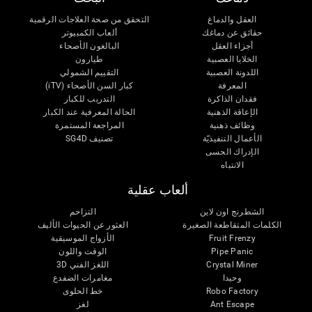
العقل والدماغ
التحقق من صحة العلاجات الرقمية
حقائق عن دماغك
ألعاب الكمبيوتر
أجزاء العقل
البالغون الأصحاء
الخلايا العصبية
طيارون
اللدونة العصبية
التقييم الشمولي
المعرفة
كبار السن الأصحاء (iTV)
فقدان الذاكرة
التدريب للكبار
الإعاقة الذهنية
الحالة المعرفية عند الكبار
وظائف ذهنية
المراجعة المستمرة
الأعمال التنفيذيّة
تصنيف SG4D
الإدراك الحسى
الانتباه
ألعاب عقلية
الشطرنج اون لاين
التزاحم
الكلمات المتقاطعة الصغيرة
العثور عن الحيوات الأليف
Fruit Frenzy
الأزواج الموسيقية
Pipe Panic
الوقت واللون
Crystal Miner
اللغز الفني 3D
وحيدا
مغامرات الضفدع
Robo Factory
خط الحلوى
Ant Escape
لغز