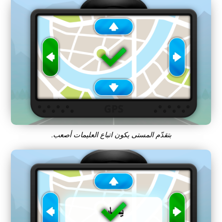
بتقدّم المستى يكون اتباع العليمات أصعب.