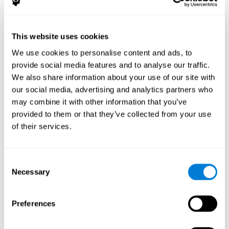
إنّ الاستمتاع بألعاب مثل يقودني للجنون لكوجنيفيت ينشّط نمط تنشيط
عصبية متنوع. إنّ تكرار النمط هذه وتدريبه باستمرار قد يساعد في إنشاء
This website uses cookies
نقاط تشابك جديدة، تنظيم الدوائر العصبية واستعادة الوظائف المعرفية
الضعيفة.
We use cookies to personalise content and ads, to
تساعد اللعبة يقودني للجنون في تدريب الكبت والإدراك البصري. إنّ تنبيه
provide social media features and to analyse our traffic.
هذه المهارات باستمرار قد يساعد في إنشاء نقاط تشابك جديدة، تنظيم
We also share information about your use of our site with
الدوائر العصبية وتحسين الوظائف المعرفية.
our social media, advertising and analytics partners who
الأسبوع الأوّل
الأسبوع الثاني
الأسبوع الثالث
may combine it with other information that you’ve
provided to them or that they’ve collected from your use
of their services.
Consent
Necessary
Selection
Preferences
إسقاط رسومي توجيهي للشبكات العصبية بعد 3 أسابيع.