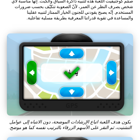
صمّم كوجنيفيت اللعبة هذه لتنبيه ذاكرة السياق والكبت. إنّها مناسبة لأي
شخص بصرف النظر عن العمر، لأنّ الصعوبة تتكيّف بحسب ضرورات
المستخدم. إنّه يصبح يقودني للجنون الخيار الممتاز لتنبيه عقلينا
والمساعدة في تقوية قدراتنا المعرفية بطريقة مسلية تفاعلية.
يكون هدف اللعبة اتباع الإرشادات الموضحة، دون الانتباه إلى عوامل
التشتيت، ثم النقر على الأسهم الزرقاء بالترتيب نفسه كما هو موضح.