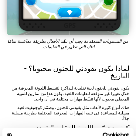
من المستويات المتعقدمة يجب أن تنفّذ الأفعال بطريقة معاكسة تمامًا
لتلك التي تظهر في التعليمات.
لماذا يكون يقودني للجنون محبوبا؟ -
التاريخ
يكون يقودني للجنون لعبة تقليدية للذاكرة لتنشيط اللدونة المعرفية من
خلال تغييرا غير متوقعة لتعليمات اللعبة. يكون هذا نوع تمارين للتنبيه
المعقلي محبوب لأنّها تنشّط مهارات مختلفة في آن واحد.
هناك أنواع كثيرة لألعاب مثل يقودني للجنون، وصمّم كوجنيفيت لعبة
مسلية للمساعدة في تنبيه المهارات المعرفية المختلفة بطريقة مسلية
جدّاً.
كيف تحسّن اللعبة العقلية "يقودني
للجنون" مهاراتي المعرفية؟