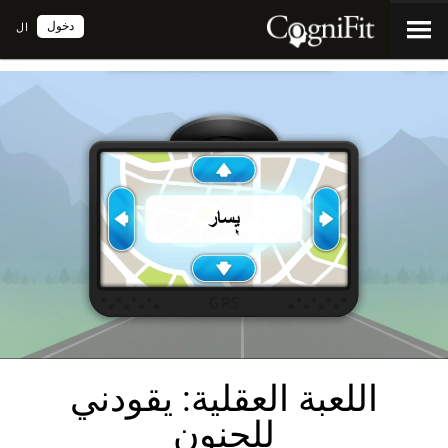
دخول
ال
اللعبة العقلية: يقودني
للجنون