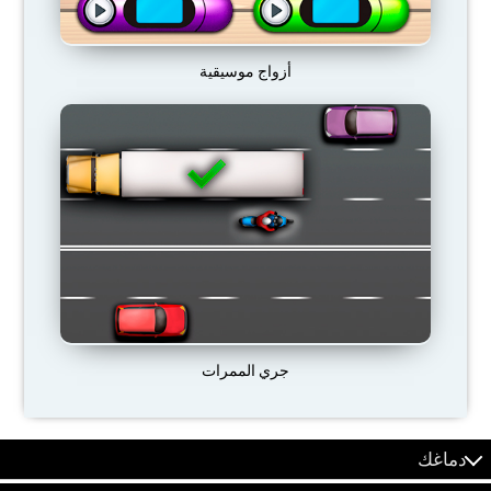
أزواج موسيقية
جري الممرات
دماغك