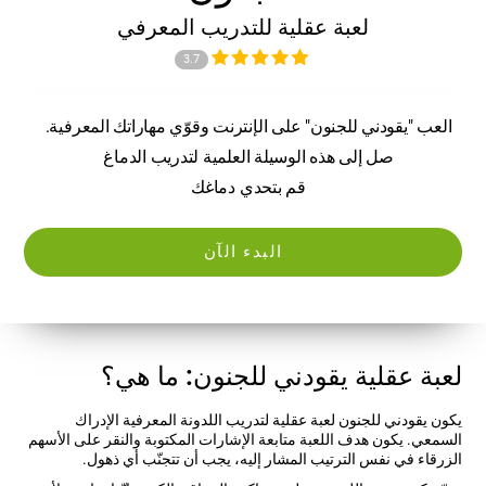
لعبة عقلية للتدريب المعرفي
3.7
العب "يقودني للجنون" على الإنترنت وقوّي مهاراتك المعرفية.
صل إلى هذه الوسيلة العلمية لتدريب الدماغ
قم بتحدي دماغك
البدء الآن
لعبة عقلية يقودني للجنون: ما هي؟
يكون يقودني للجنون لعبة عقلية لتدريب اللدونة المعرفية الإدراك
السمعي. يكون هدف اللعبة متابعة الإشارات المكتوبة والنقر على الأسهم
الزرقاء في نفس الترتيب المشار إليه، يجب أن تتجنّب أي ذهول.