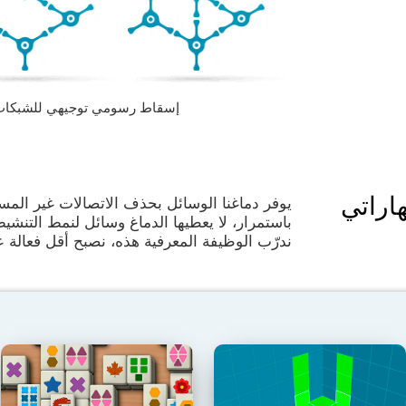
إسقاط رسومي توجيهي للشبكات العصبية
اراتي
يوفر دماغنا الوسائل بحذف الاتصالات غير المس
باستمرار، لا يعطيها الدماغ وسائل لنمط التنشي
ندرّب الوظيفة المعرفية هذه، نصبح أقل فعالة عن