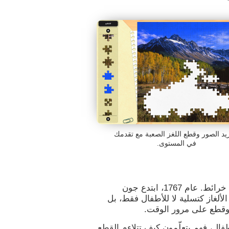
د الصور وقطع اللغز الصعبة مع تقدمك
في المستوى.
هناك ألغاز منذ القرن الثامن عشر كتقنية لإنشاء خرائط. عام 1767، ابتدع جون
الألغاز كتسلية لا للأطفال فقط، بل
 وقطع على مرور الوقت.
طفال، فهم يتعلّمون كيف تتلاءم القطع