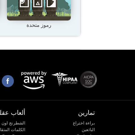
رموز متحدة
تمارين
ألعاب عقلي
براءة اختراع
الشطرنج اون ل
البائعين
الكلمات المتق