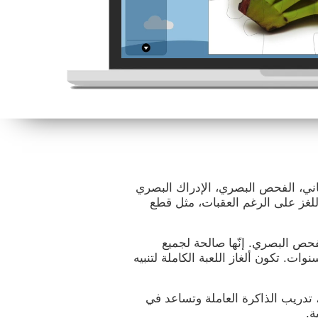
كاني، الفحص البصري، الإدراك البصري
للغز على الرغم العقبات، مثل قطع
لفحص البصري. إنّها صالحة لجميع
مار ويجعلها تصميمها جذّابة للأطفال من 7 سنوات. تكون ألغاز اللعبة الكاملة لتنبيه
، تدريب الذاكرة العاملة وتساعد في
ة.