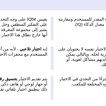
ء المقدر للمستخدم ومقارنته
يقيس IQbe على وجه التحديد
ل الذكاء (IQ).
على التفكير المنطقي وحل ال
يشير إلى مجموعة المعرفة ال
أنها خارج نطاق هذا الاختبار.
اختبار نفسه لا يحتويان على
إنه
اختبار تلاعبي
، لأنه من أ
ة لحله. وبالتالي يمكن
المستخدم مع محفزات الاختبار
ديهم مشاكل لغوية، أو
لك.
ءًا من التحدي في الاختبار
يتم تقديم الاختبار
بتنسيق رق
 المختلفة للمكعب.
أو جهاز لوحي أو هاتف ذكي م
ذلك بتطبيق اختبار تلقائي تقر