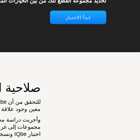
تحديد مجموعة القطع تلك من بين الخيارات ال
ابدأ الاختبار
صلاحية اختب
معين وجود علاقة إي
وأجريت دراسة مختب
مجموعات إلى غرفة
اختبار IQbe ونسخة رقمية من مصفوفات Raven القياسية التقدمية (RSPM; Raven, 1938).