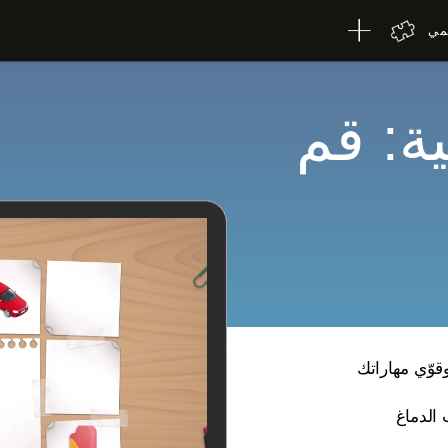
لمي
ية: قم
قوّي مهاراتك
 الدماغ