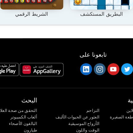
البطريق المستكشف
الشريط الرقمي
تابعونا على
ة
البحث
اين
التزاحم
التحقق من صحة العلا
اطعة الصغيرة
العثور عن الحيوات الأليف
ألعاب الكمبيوتر
الأزواج الموسيقية
البالغون الأصحاء
الوقت واللون
طيارون