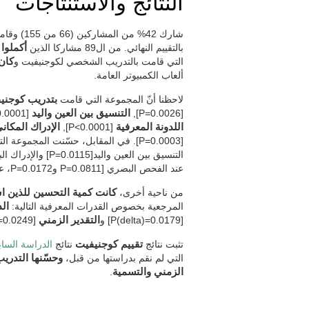
النتائج والاستنتاجات
شارك 42% 
بالتقييم النهائي. من ال89 مشاركا الذين
أكملوا التدري
التي قامت بالتدريب الشخصي لكوجنيفيت و
كان 41 منهم من المجموعة 
ألعاب الكمبيوتر العامة.
لاحظنا أنّ المجموعة التي قامت
بتدريب كوجنيفيت حسّنت 8 قدرة معرفي
[P=0.0026],
التنسيق بين العين واليد
[P<0.0001]،
اللدونة المعرفية
[P<0.0001],
الإدراك المكان
[P=0.0003]. في المقابل، حسّنت المجموع
عند الفحص البصري [P=0.0811 وP=0.0172، على التوالي].
من ناحية أخرى،
كانت كمية التحسين للذين ا
المرجعية بخصوص القدرات المعرفية التالية:
ال
[P(delta)=0.0179] و
التقدير الزمني
[P(delta)=0.0249].
تثبت نتائج
تقييم كوجنيفيت
نتائج
الدراسة الساب
التي لم نقم بدراستها من قبل،
وحسّنها التدري
الزمني والتسمية
.