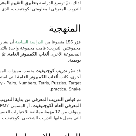
لذلك، تمّ توسيع الدراسة
بتطبيق التقييم المع
التدريب المعرفي المعلومتي لكوجنيفيت، الذي 
المنهجية
قرّر 155 متطوعا من
الدراسة السابقة
أن يشارك
مجموعتين التدريب: قامت مجموعة واحدة بالت
المجموعة الأخرى
ألعاب الكمبيوتر العامة
. تمّ
يويمية
.
قد تغيّر
تدريب كوجنيفيت
بحسب مميزات المستخ
أخرى، كانت
ألعاب الكمبيوتر العامة
- Pairs, Numbers, Tetris, Puzzles, Target
practice, Snake.
تم قياس التدريب المعرفي من بداية التدريب 
المعرفي العام لكوجنيفيت
ومؤلف من
17 مهمة
مماثلفة للاختبارات العصبي
التي يعمل عليها التدريب الشخصي لكوجنيفيت.