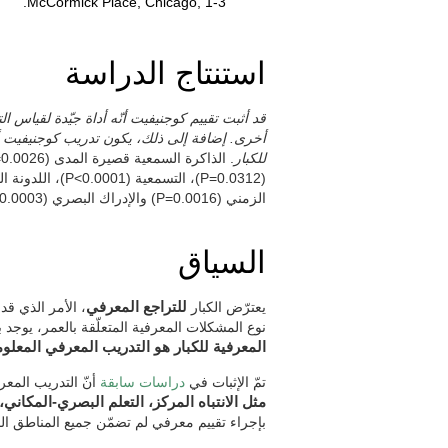
McCormick Place, Chicago, 1-3.
استنتاج الدراسة
قد أثبت تقييم كوجنيفيت أنّه أداة جيّدة لقياس 
أخرى. إضافة إلى ذلك، يكون تدريب كوجنيفيت أكثر
للكبار
الزمني (P=0.0016) والإدراك البصري (P=0.0003).
السياق
يعترّض الكبار
للتراجع المعرفي
، الأمر الذي قد
نوع المشكلات المعرفية المتعلّقة بالعمر، يوجد ب
المعرفية للكبار هو التدريب المعرفي المعلو
تمّ الإثبات في
دراسات سابقة
أنّ التدريب الم
مثل الانتباه المركز، التعلم البصري-المكاني،
بإجراء تقييم معرفي لم تضمّن جميع المناطق الم