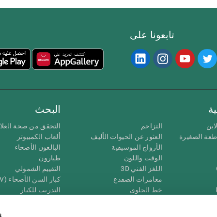
تابعونا على
ة
البحث
اين
التزاحم
التحقق من صحة العلا
اطعة الصغيرة
العثور عن الحيوات الأليف
ألعاب الكمبيوتر
الأزواج الموسيقية
البالغون الأصحاء
الوقت واللون
طيارون
اللغز الفني 3D
التقييم الشمولي
مغامرات الضفدع
كبار السن الأصحاء (iTV)
خط الحلوى
التدريب للكبار
لغز
الحالة المعرفية عند ال
الأرقام
المراجعة المستمرة
s