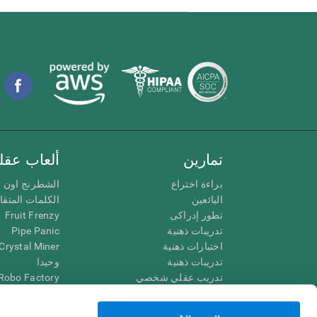
تمارين
ألعاب عقلي
براءة اختراع
الشطرنج اون ل
البائعين
الكلمات المتق
تطور إدراكى
Fruit Frenzy
تدريبات ذهنية
Pipe Panic
اختبارات ذهنية
Crystal Miner
تدريبات ذهنية
وحيدا
تدريب عقلي شخصي
Robo Factory
تدريب ذهنى
Ant Escape
العاب الرياضيات الممتعة
يقودني للجنون