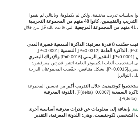
من المشاركين (66 من 155) وقاموا بجلسات تدريب مختلفة، ولكن لم يكملوها، وبالتالي لم يقموا
ب والتقييمين، كانوا 48 منهم من المجموعة التجريبية
المرجعية
التي قامت بالتدخّل من خلال
ة: الذاكرة السمعية قصيرة المدى
الذاكرة العامة
[P=0.0312],
التسمية
[P<0.0001],
ي
[P<0.0001],
التقدير الزمني
[P=0.0016]
والإدراك البصري
ة التي استخدمت ألعاب الكمبيوتر العامة اثنتين قدرتين معرفيتين:
التنسيق بين العين واليد[P=0.0115] والإدراك البصري[P=0.0015]. بشكل متناقض، خفّضت المجموعتان الدرجة
ستخدموا كوجنيفيت خلال التدريب أكبر
من تحسين المجموعة
ذاكرة السمعية
[P(delta)=0.0007],
اللدونة المعرفية
قة
,
بإضافة إلى معلومات عن قدرات معرفية أساسية أخرى
ب الشخصي لكوجنيفيت، وهي: اللدونة المعرفية، التقدير