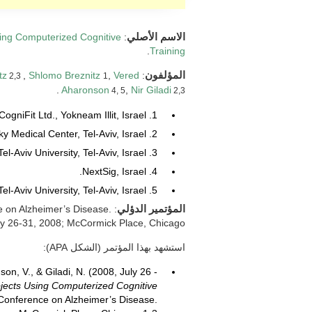
الاسم الأصلي
:
sing Computerized Cognitive
.
Training
المؤلفون
:
Vered
,
Shlomo Breznitz
,
tz
2,3
1
.
Aharonson
,
Nir Giladi
4, 5
2,3
1. CogniFit Ltd., Yokneam Illit, Israel.
2. Department of Neurology, Tel-Aviv Sourasky Medical Center, Tel-Aviv, Israel.
3. Sackler School of Medicine, Tel-Aviv University, Tel-Aviv, Israel.
4. NextSig, Israel.
5. School of Engineering, Tel-Aviv University, Tel-Aviv, Israel.
المؤتمير الدؤلي
ce on Alzheimer’s Disease.
ly 26-31, 2008; McCormick Place, Chicago.
استشهد بهذا المؤتمر (الشكل APA):
nson, V., & Giladi, N. (2008, July 26 -
bjects Using Computerized Cognitive
l Conference on Alzheimer’s Disease.