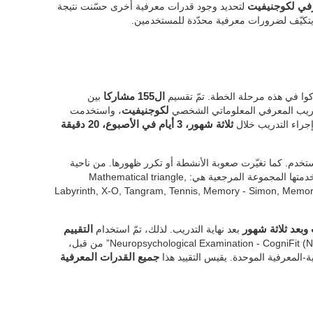
رفي لكوجنيفيت
لتحديد وجود قدرات معرفية أخرى حسّنت نتيجة
يتكيّف لضرورات معرفية محدّدة للمستخدمين.
وا في هذه مرحلة الخطة. تمّ تقسيم
ال155 مشاركا
بين
دريب المعرفي المعلوماتي الشخصي
لكوجنيفيت
، واستخدمت
 إجراء التدريب خلال
ثلاثة شهور، 3 أيام في الأصبوع، 20 دقيقة
دم. كما تغيّرت صعوبة الأنشطة أو تكرر ظهورها. من ناحية
التي استخدمتها المجموعة المرجعية هي: Mathematical triangle,
Labyrinth, X-O, Tangram, Tennis, Memory - Simon, Memory 
وبعد ثلاثة شهور
بعد نهاية التدريب. لذلك، تمّ استخدام
التقييم
، أو المسمى “Neuropsychological Examination - CogniFit (NEM)” من قبل،
ة-المعرفية الموحدة. يقيس التقييد هذا
جميع القدرات المعرفية