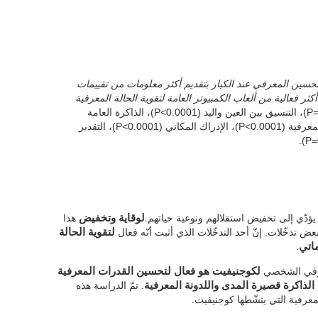
التحسين المعرفي عند الكبار بتقديم أكثر معلومات من تقييمات
 فعالية من ألعاب الكمبيوتر العامة لتقوية الحالة المعرفية
. الذاكرة السمعية قصيرة المدى (P=0.0026)، التنسيق بين العين واليد (P<0.0001)، الذاكرة العامة
(P=0.0312)، التسمعية (P<0.0001)، اللدونة المعرفية (P<0.0001)، الإدراك المكاني (P<0.0001)، التقدير
 يؤدّي إلى تخفيض استقلالهم ونوعية حياتهم.
لوقاية وتخفيض
هذا
عض تدخّلات. إنّ أحد التدخّلات الذي أثبت أنّه فعال
لتقوية الحالة
ماتي
.
عرفي الشخصي
لكوجنيفيت هو فعال لتحسين القدرات المعرفية
 الذاكرة قصيرة المدى واللدونة المعرفية
. تمّ الدراسة هذه
عرفية التي ينشّطها كوجنيفيت.