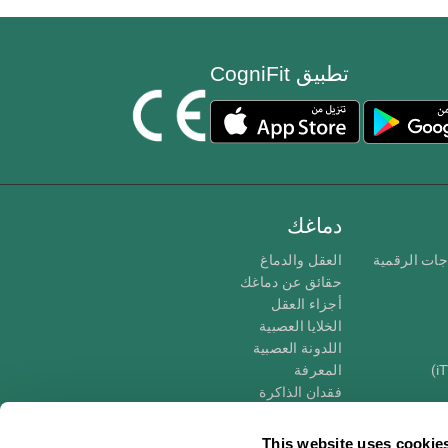
تطبيق CogniFit
دماغك
جات الرقمية
العقل والدماغ
حقائق عن دماغك
أجزاء العقل
الخلايا العصبية
اللدونة العصبية
المعرفة
فقدان الذاكرة
كبار
الإعاقة الذهنية
وظائف ذهنية
This website uses cookie