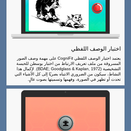
اختبار الوصف اللفظي
يعتمد اختبار الوصف اللفظي CogniFit على مهمة وصف الصور
المسروقة من ملف تعريف الارتباط من اختبار بوسطن للحبسة
التشخيصية (BDAE; Goodglass & Kaplan, 1972). لإكمال هذا
النشاط، سيكون من الضروري الانتباه بصريًا إلى كل الأشياء التي
تحدث أو تظهر في الصورة، وفهمها وتسميتها بصوت عالٍ.