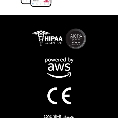
تطبيق CogniFit