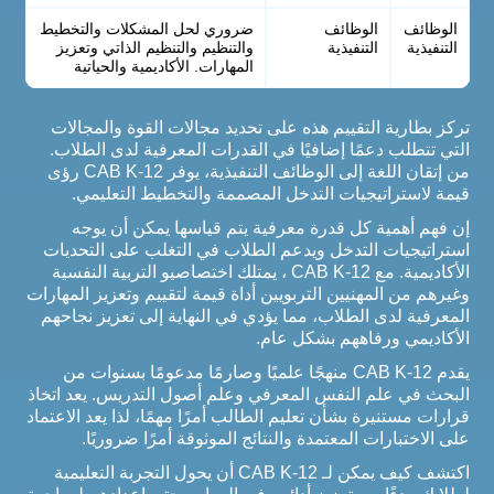
الوظائف
الوظائف
ضروري لحل المشكلات والتخطيط
التنفيذية
التنفيذية
والتنظيم والتنظيم الذاتي وتعزيز
المهارات. الأكاديمية والحياتية
تركز بطارية التقييم هذه على تحديد مجالات القوة والمجالات
التي تتطلب دعمًا إضافيًا في القدرات المعرفية لدى الطلاب.
من إتقان اللغة إلى الوظائف التنفيذية، يوفر CAB K-12 رؤى
قيمة لاستراتيجيات التدخل المصممة والتخطيط التعليمي.
إن فهم أهمية كل قدرة معرفية يتم قياسها يمكن أن يوجه
استراتيجيات التدخل ويدعم الطلاب في التغلب على التحديات
الأكاديمية. مع CAB K-12 ، يمتلك اختصاصيو التربية النفسية
وغيرهم من المهنيين التربويين أداة قيمة لتقييم وتعزيز المهارات
المعرفية لدى الطلاب، مما يؤدي في النهاية إلى تعزيز نجاحهم
الأكاديمي ورفاههم بشكل عام.
يقدم CAB K-12 منهجًا علميًا وصارمًا مدعومًا بسنوات من
البحث في علم النفس المعرفي وعلم أصول التدريس. يعد اتخاذ
قرارات مستنيرة بشأن تعليم الطالب أمرًا مهمًا، لذا يعد الاعتماد
على الاختبارات المعتمدة والنتائج الموثوقة أمرًا ضروريًا.
اكتشف كيف يمكن لـ CAB K-12 أن يحول التجربة التعليمية