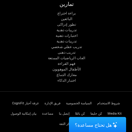
تمارين
براءة اختراع
البائعين
تطور إدراكى
تدريبات ذهنية
اختبارات ذهنية
تدريبات ذهنية
تدريب عقلي شخصي
تدريب ذهنى
العاب الرياضيات الممتعة
فهم القراءة
الأطفال الموهوبون
معارك الدماغ
اختبار الذكاء
شروط الاستخدام
السياسة الخصوصية
فريق الإدارة
غرفة أخبار CogniFit
Media Kit
كن حليفا
كن بائعًا
إتصل بنا
مساعدة
بيان إمكانية الوصول
مركز الثقة
هل تحتاج مساعدة؟