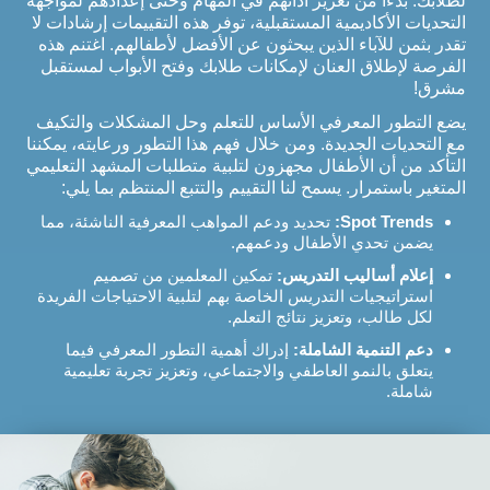
لطلابك. بدءًا من تعزيز أدائهم في المهام وحتى إعدادهم لمواجهة
التحديات الأكاديمية المستقبلية، توفر هذه التقييمات إرشادات لا
تقدر بثمن للآباء الذين يبحثون عن الأفضل لأطفالهم. اغتنم هذه
الفرصة لإطلاق العنان لإمكانات طلابك وفتح الأبواب لمستقبل
مشرق!
يضع التطور المعرفي الأساس للتعلم وحل المشكلات والتكيف
مع التحديات الجديدة. ومن خلال فهم هذا التطور ورعايته، يمكننا
التأكد من أن الأطفال مجهزون لتلبية متطلبات المشهد التعليمي
المتغير باستمرار. يسمح لنا التقييم والتتبع المنتظم بما يلي:
Spot Trends:
تحديد ودعم المواهب المعرفية الناشئة، مما
يضمن تحدي الأطفال ودعمهم.
إعلام أساليب التدريس:
تمكين المعلمين من تصميم
استراتيجيات التدريس الخاصة بهم لتلبية الاحتياجات الفريدة
لكل طالب، وتعزيز نتائج التعلم.
دعم التنمية الشاملة:
إدراك أهمية التطور المعرفي فيما
يتعلق بالنمو العاطفي والاجتماعي، وتعزيز تجربة تعليمية
شاملة.