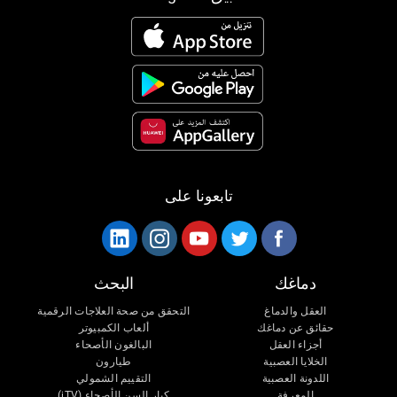
تابعونا على
دماغك
البحث
العقل والدماغ
التحقق من صحة العلاجات الرقمية
حقائق عن دماغك
ألعاب الكمبيوتر
أجزاء العقل
البالغون الأصحاء
الخلايا العصبية
طيارون
اللدونة العصبية
التقييم الشمولي
المعرفة
كبار السن الأصحاء (iTV)