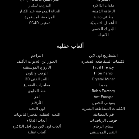
فقدان الذاكرة
التدريب للكبار
الإعاقة الذهنية
الحالة المعرفية عند الكبار
وظائف ذهنية
المراجعة المستمرة
الأعمال التنفيذيّة
تصنيف SG4D
الإدراك الحسى
الانتباه
ألعاب عقلية
الشطرنج اون لاين
التزاحم
الكلمات المتقاطعة الصغيرة
العثور عن الحيوات الأليف
Fruit Frenzy
الأزواج الموسيقية
Pipe Panic
الوقت واللون
Crystal Miner
اللغز الفني 3D
وحيدا
مغامرات الضفدع
Robo Factory
خط الحلوى
Ant Escape
لغز
يقودني للجنون
الأرقام
الكلمات المتقاطعة البصرية
لون النحلة
قم بالمطابقة
اللعبة العقلية: تفجير البالونات
فوضى الرياضيات
ألعاب الذكاء
سباق الرخام
ألعاب اون لاين من آجل الذاكرة
التنس الموسيقي
ألعاب عقلية