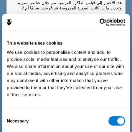
هذا الاختبار إلى قياس الذاكرة العرضية من خلال عناصر بصرية،
وتحديد ما إذا كانت الصورة المعروضة قد عُرضت سابقًا أم لا.
This website uses cookies
We use cookies to personalise content and ads, to
provide social media features and to analyse our traffic.
We also share information about your use of our site with
our social media, advertising and analytics partners who
may combine it with other information that you’ve
provided to them or that they’ve collected from your use
اختبار الذاكرة المعجمية متعددة الوسائط
of their services.
يعتمد اختبار التحديد COM-NAM على اختبار التسمية Boston
(Kaplan et al., 1983) واختبار المفردات WAIS-III (Wechsler,
1997). لكلّ شيء يجب المستخدم أن يختار من بين ثلاثة احتمالات:
Consent
1. يظهر الكائن في المهمة في المرة الأولى، 2. آخر مرة ظهر فيها
Necessary
Selection
الكائن تمت قراءته بصوت عالٍ، 3. في المرة الأخيرة التي ظهر فيها
الكائن تم تقديمه كصورة.