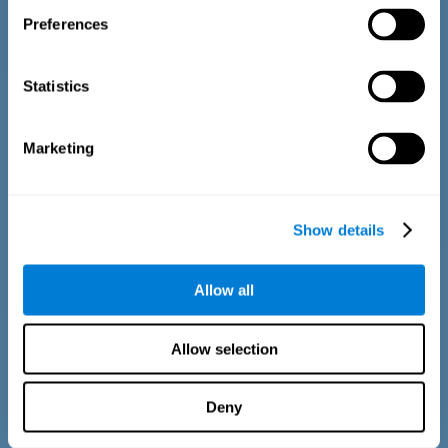
Preferences
Statistics
Marketing
Show details
اختبار تقدير الوقت
Allow all
يعتمد اختبار التقدير EST-II على Duration Pattern Test (DPT)
(Frota & Pereira, 2003). يطلب من المشارك أن يقطع الحافز
Allow selection
السمعي لتشغيل المدة الدقيقة للنموذج المعروض أعلاه. في الجزء
الأول من المهمة، يصاحب الحافز رسم متحرك. خلال الجزء الثاني
من المهمة، يظل الحافز ثابتًا.
Deny