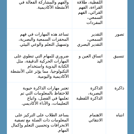
اللفظية، طلاقة
والفهم والمشاركة الفعالة في
القراءة، الفهم
الأنشطة الأكاديمية.
القرائي، الفهم
السمعي،
المفردات
تصور
التقدير
تساعد هذه المهارات في فهم
السمعي،
المحفزات السمعية والبصرية،
التقدير البصري
وتسهيل التعلم والوعي البيئي.
تنسيق
اتساق العين و
ضروري للمهام التي تنطوي على
اليد
المهارات الحركية الدقيقة، مثل
الكتابة اليدوية واستخدام
التكنولوجيا، مما يؤثر على الأنشطة
الأكاديمية واليومية.
ذاكرة
الذاكرة
تعتبر مهارات الذاكرة حيوية
البصرية،
للاحتفاظ بالمعلومات التي تم
الذاكرة اللفظية
تعلمها في الفصل، واتباع
التعليمات، والأداء الأكاديمي.
انتباه
الاهتمام
يساعد الطلاب على التركيز على
الانتقائي
المعلومات ذات الصلة مع تصفية
الانحرافات وتحسين التعلم وإكمال
المهام.