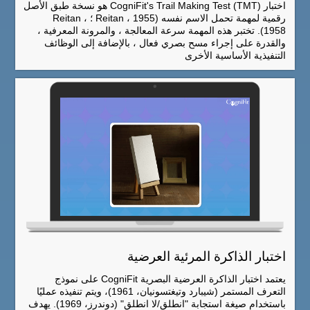
اختبار CogniFit's Trail Making Test (TMT) هو نسخة طبق الأصل
رقمية لمهمة تحمل الاسم نفسه (Reitan ، 1955 ؛ Reitan ،
1958). تختبر هذه المهمة سرعة المعالجة ، والمرونة المعرفية ،
والقدرة على إجراء مسح بصري فعال ، بالإضافة إلى الوظائف
التنفيذية الأساسية الأخرى
اختبار الذاكرة المرئية العرضية
يعتمد اختبار الذاكرة العرضية البصرية CogniFit على نموذج
التعرف المستمر (شيبارد وتيغتسونيان، 1961)، ويتم تنفيذه عمليًا
باستخدام صيغة استجابة "انطلق/لا انطلق" (دوندرز، 1969). يهدف