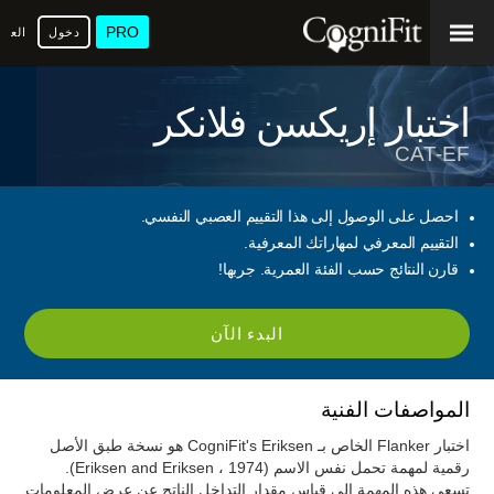
PRO
دخول
العرب
اختبار إريكسن فلانكر
CAT-EF
احصل على الوصول إلى هذا التقييم العصبي النفسي.
التقييم المعرفي لمهاراتك المعرفية.
قارن النتائج حسب الفئة العمرية. جربها!
البدء الآن
المواصفات الفنية
اختبار Flanker الخاص بـ CogniFit's Eriksen هو نسخة طبق الأصل
رقمية لمهمة تحمل نفس الاسم (Eriksen and Eriksen ، 1974).
تسعى هذه المهمة إلى قياس مقدار التداخل الناتج عن عرض المعلومات