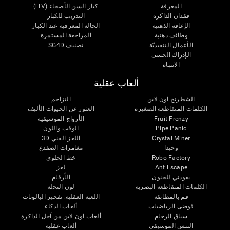
المعرفة
كبار السن الأصحاء (iTV)
فقدان الذاكرة
التدريب للكبار
الإعاقة الذهنية
الحالة المعرفية عند الكبار
وظائف ذهنية
المراجعة المستمرة
الأعمال التنفيذيّة
تصنيف SG4D
الإدراك الحسى
الانتباه
ألعاب عقلية
الشطرنج اون لاين
التزاحم
الكلمات المتقاطعة الصغيرة
العثور عن الحيوات الأليف
Fruit Frenzy
الأزواج الموسيقية
Pipe Panic
الوقت واللون
Crystal Miner
اللغز الفني 3D
وحيدا
مغامرات الضفدع
Robo Factory
خط الحلوى
Ant Escape
لغز
يقودني للجنون
الأرقام
الكلمات المتقاطعة البصرية
لون النحلة
قم بالمطابقة
اللعبة العقلية: تفجير البالونات
فوضى الرياضيات
ألعاب الذكاء
سباق الرخام
ألعاب اون لاين من آجل الذاكرة
التنس الموسيقي
ألعاب عقلية