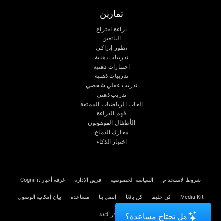
تمارين
براءة اختراع
البائعين
تطور إدراكى
تدريبات ذهنية
اختبارات ذهنية
تدريبات ذهنية
تدريب عقلي شخصي
تدريب ذهنى
العاب الرياضيات الممتعة
فهم القراءة
الأطفال الموهوبون
معارك الدماغ
اختبار الذكاء
شروط الاستخدام
السياسة الخصوصية
فريق الإدارة
غرفة أخبار CogniFit
Media Kit
كن حليفا
كن بائعًا
إتصل بنا
مساعدة
بيان إمكانية الوصول
مركز الثقة
هل تحتاج مساعدة؟