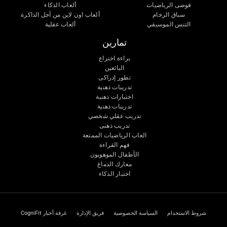
فوضى الرياضيات
ألعاب الذكاء
سباق الرخام
ألعاب اون لاين من آجل الذاكرة
التنس الموسيقي
ألعاب عقلية
تمارين
براءة اختراع
البائعين
تطور إدراكى
تدريبات ذهنية
اختبارات ذهنية
تدريبات ذهنية
تدريب عقلي شخصي
تدريب ذهنى
العاب الرياضيات الممتعة
فهم القراءة
الأطفال الموهوبون
معارك الدماغ
اختبار الذكاء
شروط الاستخدام
السياسة الخصوصية
فريق الإدارة
غرفة أخبار CogniFit