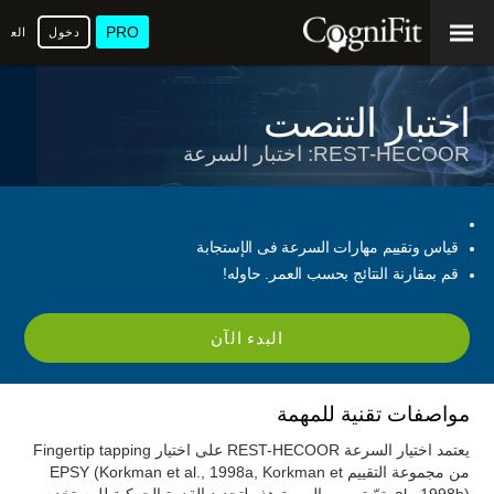
PRO
دخول
العرب
اختبار التنصت
REST-HECOOR: اختبار السرعة
قياس وتقييم مهارات السرعة فى الإستجابة
قم بمقارنة النتائج بحسب العمر. حاوله!
البدء الآن
مواصفات تقنية للمهمة
يعتمد اختيار السرعة REST-HECOOR على اختيار Fingertip tapping
من مجموعة التقييم EPSY (Korkman et al., 1998a, Korkman et