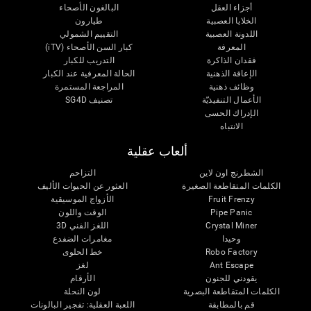
أجزاء العقل
البالغون الأصحاء
الخلايا العصبية
طيارون
اللدونة العصبية
التقييم الشمولي
المعرفة
كبار السن الأصحاء (iTV)
فقدان الذاكرة
التدريب للكبار
الإعاقة الذهنية
الحالة المعرفية عند الكبار
وظائف ذهنية
المراجعة المستمرة
الأعمال التنفيذيّة
تصنيف SG4D
الإدراك الحسى
الانتباه
ألعاب عقلية
الشطرنج اون لاين
التزاحم
الكلمات المتقاطعة الصغيرة
العثور عن الحيوات الأليف
Fruit Frenzy
الأزواج الموسيقية
Pipe Panic
الوقت واللون
Crystal Miner
اللغز الفني 3D
وحيدا
مغامرات الضفدع
Robo Factory
خط الحلوى
Ant Escape
لغز
يقودني للجنون
الأرقام
الكلمات المتقاطعة البصرية
لون النحلة
قم بالمطابقة
اللعبة العقلية: تفجير البالونات