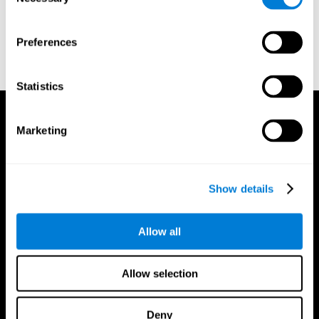
Selection
Korkman, M., Kirk, U., & Kemp, S (1998a). NEPSY: A
developmental neuropsychological assessment. Psychological
Corporation.
Preferences
Korkman, M., Kirk, U., & Kemp, S (1998b). Manual for the
NEPSY. San Antonio, TX: Psychological corporation.
Statistics
Marketing
Show details
Allow all
Allow selection
Deny