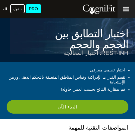
PRO
دخول
العرب
اختبار التطابق بين
الحجم والحجم
REST-INH: اختبار المعالجة
اختبار تقييمى معرفى
تقييم القدرات الإدراكية وقياس المناطق المتعلقة بالتحكم الذهنى وزمن
الإستجابة
قم بمقارنة النتائج بحسب العمر. حاوله!
البدء الآن
المواصفات التقنية للمهمة