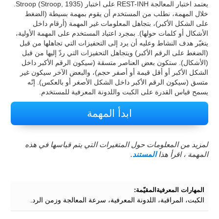
يعتمد اختبار المعالجة REST-INH على اختبار Stroop (Stroop, 1935).
خلال المهمة، نطلب من المستخدم أن يقوم بمهمة بسيطة (الضغط
على الشكل الأكبر)، بتجاهل المعلومات غير المهمة (أرقام داخل
الأشكال أو كلمات حولها). بمجرد اعتياد المستخدم على المهمة الأولية،
يتغيّر هدف النشاط وعليه أن يرد إلى التحفيزات التي تجاهلها من قبل
(الضغط على الرقم الأكبر) ويتجاهل التحفيزات التي ردّ إليها من قبل
(الأشكال). ستكون بعض العناصر متسقة (سيكون الرقم الأكبر داخل
الشكل الأكبر أو أقل قيمة أو أصفر حجم)، والبعض الآخر سيكون غير
متسق (سيكون الرقم الأكبر داخل الشكل الأصغر أو بالعكس). إنّه
يسمح قياس القدرة على الكبت واللدونة المعرفية للمستخدم.
ابدأ المهمة
لمزيد من المعلومات حول المتغيرات التي يتم قياسها في هذه
المهمة ، اقرأ هذا
المستند
.
المهارات المعرفيةالمقيّمة:
الكبت، المراقبة، اللدونة المعرفية، سرعة المعالجة وزمن الرد.