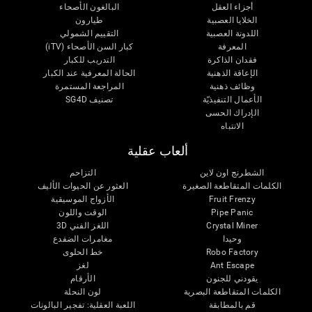
أجزاء العقل
البالغون الأصحاء
الخلايا العصبية
طيارون
اللدونة العصبية
التقييم الشمولي
المعرفة
كبار السن الأصحاء (iTV)
فقدان الذاكرة
التدريب للكبار
الإعاقة الذهنية
الحالة المعرفية عند الكبار
وظائف ذهنية
المراجعة المستمرة
الأعمال التنفيذيّة
تصنيف SG4D
الإدراك الحسى
الانتباه
ألعاب عقلية
الشطرنج اون لاين
التزاحم
الكلمات المتقاطعة الصغيرة
العثور عن الحيوات الأليف
Fruit Frenzy
الأزواج الموسيقية
Pipe Panic
الوقت واللون
Crystal Miner
اللغز الفني 3D
وحيدا
مغامرات الضفدع
Robo Factory
خط الحلوى
Ant Escape
لغز
يقودني للجنون
الأرقام
الكلمات المتقاطعة البصرية
لون النحلة
قم بالمطابقة
اللعبة العقلية: تفجير البالونات