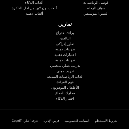
فوضى الرياضيات
ألعاب الذكاء
سباق الرخام
ألعاب اون لاين من آجل الذاكرة
التنس الموسيقي
ألعاب عقلية
تمارين
براءة اختراع
البائعين
تطور إدراكى
تدريبات ذهنية
اختبارات ذهنية
تدريبات ذهنية
تدريب عقلي شخصي
تدريب ذهنى
العاب الرياضيات الممتعة
فهم القراءة
الأطفال الموهوبون
معارك الدماغ
اختبار الذكاء
شروط الاستخدام
السياسة الخصوصية
فريق الإدارة
غرفة أخبار CogniFit