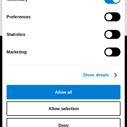
Selection
المراجع
Preferences
Stroop, J. R (1935). Studies of interference in serial verbal
reactions. Journal of experimental psychology, 18(6), 643
Statistics
Marketing
Show details
Allow all
Allow selection
Deny