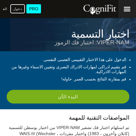
PRO
دخول
العرب
اختبار التسمية
VIPER-NAM: اختبار فك الرموز
الدخول على هذا الاختبار التقييمى العصبى النفسى
قم بتقييم ادراكى لمهارات الادراك البصرى وتعيين الاسماء وغيرها من
المهارات الادراكية.
قم بمقارنة النتائج بحسب العمر. حاوله!
البدء الآن
المواصفات التقنية للمهمة
تم استلهام اختبار فك تشفير VIPER-NAM من اختبار بوسطن للتسمية
(كابلان وآخرون ، 1983) واختبار مفردات WAIS-III (Wechsler ،