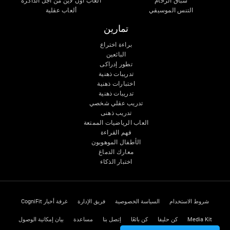
سباق الرخام
ألعاب اون لاين من آجل الذاكرة
التنس الموسيقي
ألعاب عقلية
تمارين
براءة اختراع
البائعين
تطور إدراكى
تدريبات ذهنية
اختبارات ذهنية
تدريبات ذهنية
تدريب عقلي شخصي
تدريب ذهنى
العاب الرياضيات الممتعة
فهم القراءة
الأطفال الموهوبون
معارك الدماغ
اختبار الذكاء
شروط الاستخدام
السياسة الخصوصية
فريق الإدارة
غرفة أخبار CogniFit
Media Kit
كن حليفا
كن بائعًا
إتصل بنا
مساعدة
بيان إمكانية الوصول