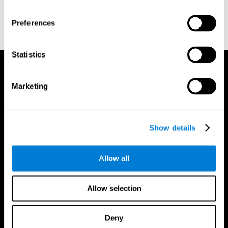
Naming Test. Philadelphia: Lea & Febiger.
Wechsler, D. (1997). WAIS-III: Wechsler Adult Intelligence Scale
Preferences
- Third edition administration and scoring manual. San Antonio,
TX: Psychological Corporation.
Statistics
Marketing
Show details
Allow all
Allow selection
Deny