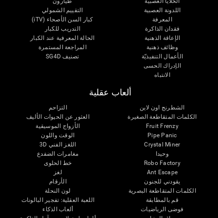
الخلايا العصبية
طيارون
اللدونة العصبية
التقييم الشمولي
المعرفة
كبار السن الأصحاء (iTV)
فقدان الذاكرة
التدريب للكبار
الإعاقة الذهنية
الحالة المعرفية عند الكبار
وظائف ذهنية
المراجعة المستمرة
الأعمال التنفيذيّة
تصنيف SG4D
الإدراك الحسى
الانتباه
ألعاب عقلية
الشطرنج اون لاين
التزاحم
الكلمات المتقاطعة الصغيرة
العثور عن الحيوات الأليف
Fruit Frenzy
الأزواج الموسيقية
Pipe Panic
الوقت واللون
Crystal Miner
اللغز الفني 3D
وحيدا
مغامرات الضفدع
Robo Factory
خط الحلوى
Ant Escape
لغز
يقودني للجنون
الأرقام
الكلمات المتقاطعة البصرية
لون النحلة
قم بالمطابقة
اللعبة العقلية: تفجير البالونات
فوضى الرياضيات
ألعاب الذكاء