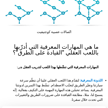
اتّصالات عصبية كوجنيفيت
ما هي المهارات المعرفية التي أدرّبها
باللعب العقلي "القيادة على الطرق"؟
المهارات المعرفية التي ننشّطها بهذا اللعب لتدريب العقل
هي:
اللدونة المعرفية:
لتقدّم هذا اللعب العقلي علينا أن ننظّم سرعة
سيارتنا ونغيّر الطريق لتجنّب الاصطدام. ننشّط بهذا التمرين لدونتنا
المعرفية. يساعد تحسّن هذه المهارة المهمة على التكيف بفعالية. إنّه
يسمح لنا، مثلا، مطابقة القياقدة على ضرورات الطريق والتغييرات
التي تحدث خلال سفرنا.