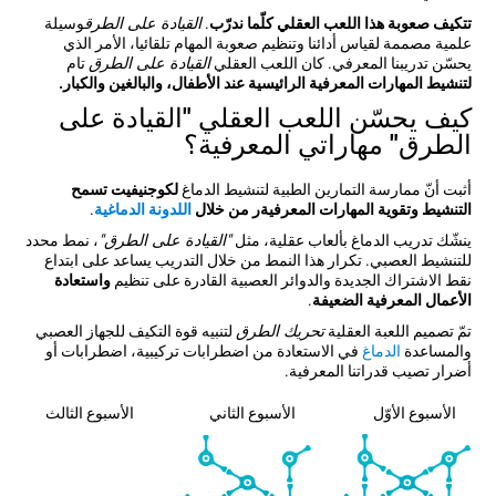
تتكيف صعوبة هذا اللعب العقلي كلّما ندرّب
.
القيادة على الطرق
وسيلة
علمية مصممة لقياس أدائنا وتنظيم صعوبة المهام تلقائيا، الأمر الذي
يحسّن تدريبنا المعرفي. كان اللعب العقلي
القيادة على الطرق
تام
لتنشيط المهارات المعرفية الرائيسية عند الأطفال، والبالغين والكبار.
كيف يحسّن اللعب العقلي "القيادة على
الطرق" مهاراتي المعرفية؟
أثبت أنّ ممارسة التمارين الطبية لتنشيط الدماغ
لكوجنيفيت تسمح
التنشيط وتقوية المهارات المعرفيةر من خلال
اللدونة الدماغية
.
ينشّك تدريب الدماغ بألعاب عقلية، مثل
"القيادة على الطرق"
، نمط محدد
للتنشيط العصبي. تكرار هذا النمط من خلال التدريب يساعد على ابتداع
نقط الاشتراك الجديدة والدوائر العصبية القادرة على تنظيم
واستعادة
الأعمال المعرفية الضعيفة
.
تمّ تصميم اللعبة العقلية
تحريك الطرق
لتنبيه قوة التكيف للجهاز العصبي
والمساعدة
الدماغ
في الاستعادة من اضطرابات تركيبية، اضطرابات أو
أضرار تصيب قدراتنا المعرفية.
الأسبوع الأوّل
الأسبوع الثاني
الأسبوع الثالث