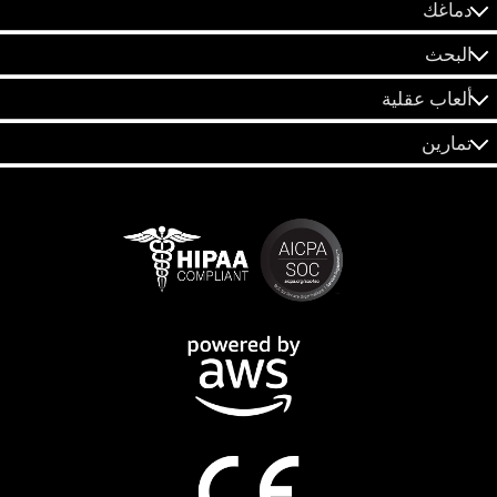
دماغك
البحث
ألعاب عقلية
تمارين