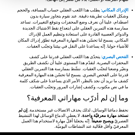
الإدراك المكاني:
يطلب هذا اللعب العقلي حساب المسافة، والحجم
وشكل العقبات تطريقة دقيقة. عند نقوم بتجاوز سيارة بدون
اصطدام، علينا أن نعرف وضع المحفزات ونتوقع التغييرات. تساعد
ممارسة هذه التمرين العقلي على ابتعداع نقط الاشتباك الجديدة
والدوائر العصبية القادرة على استعادة وتنظيم العمل للإدراك
المكاني. يسمح لنا تحسّن هذه المهارة المعرفية تطوّر إدراك المكان
للأشياء حولنا. إنّه يساعدنا على النقل في بيئتنا وتجنّب العقبات.
الفحص البصري:
يتحدّى هذا اللعب العقلي قدرتنا على كشف
المحفزات البصرية. لتقدّم هذا المستوى علينا أن نكشف الطريق
ونغيّر وضعنا لتجنّب العقبات. ننشّط بممارسة هذا التمرين العقلي
قدرتنا على الفحص البصري. يسمح لنا تحسّن هذه المهارة المعرفية
كشف ما نريد أن نجد بالنظر، الأمر الذي يساعدنا على شكف كلمة
ما في نص مكتوب، وكشف إشارات المرور وتجنّب العقبات.
وما إن لم أدرّب مهاراتي المعرفية؟
نحفظ دماغنا الوسائل، لذلك يحذف الاتصالات غير مستخدمة.
إن لم
نستخد مهارة معرفيّة واحدة
، لا يعطي الدماغ الوسائل لهذا التنشيط
العصريّ
ويصبح ضعيفاً
. إنّه يجعلنا أقلّ مهارة لاستخدام هذا العمل
المعرفيّ وأقل فعّالية عند النشاطات اليوميّة.