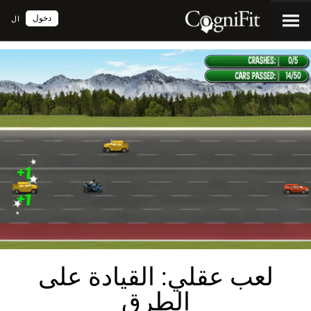
دخول
ال
لعب عقلي: القيادة على
الطرق