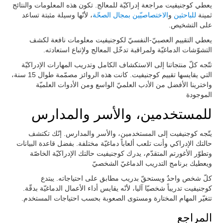
يعطي كوجنيفيت مراجعة إدراكيّة للمعالج. تكون هذه المعلومات والنتائج
ثمينة
للباحثين
و
الاختصاصيّين بمجال الصحّة
، لأنّها وسيلة مثبتة تساعد
على التشخيص.
يعطي التقييم العصبيّ-النفسيّ لكوجنيفيت معلومات نافعة لكشف
التشوّشات الدماغيّة ولمراقبة تدخّل المعالج ولإتباع استعادته.
تتّجه كلّ منتجاتنا إلى الاستكشاف الكامل وتدريب المهارات الإدراكيّة
التي يقايسها تقييم كوجنيفيت. كانت هذه الروائز مصمّمة طوال 15 سنة،
واخترينا الأفضل من الأدب العلميّ الواسع ومن الأدوات العلميّة
الموجودة
للمستخدمين، والأسر والمدارس
يتّجه كوجنيفيت إلى المستخدمين، والأسر والمدارس. إنّك تكتشف
حالتك الإدراكي وأنت تلعب ألعاباً دماغيّة مختلفة. بفضل قاعدة البيانات
وتطوّر الأغورتم المتقدّم، يدرك كوجنيفيت حالتك الإدراكيّة الخاصّة
ويعطيك برنامج التدريب الدماغيّ الشخصيّ
كلّ شخص واحدٌ ويستحقّ بدريب مطابق على احتياجاته. يبتدع
كوجنيفيت تدريباً شخصيّا آليا، لأنّه يقايس أداء الأعمال الدماغيّة بدقّة.
تتغيّر المهام المختارة ومستوى الصعوبة بحسب احتياجات المستخدم.
المراجع