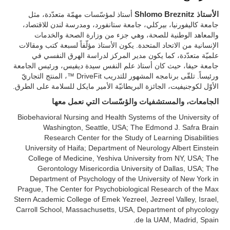
الأستاذ Shlomo Breznitz
أستاذ لمؤسّسات مهمّة متعدّدة، مثل
جامعة كاليفورنيا، بيركلي، جامعة ستانفورد، ومدرسة لندن للاقتصاد،
والمعاهد الوطنية للصحة، وهي جزء من وزارة الصحة والخدمات
الإنسانية من الاتحاد المتحدة. يكون الأستاذ مؤلّفاً لسبعة كتب ومقالات
علميّة متعدّدة، كما يكون مدير المركز لدراسة الهرق النفسي في
جامعة حيفا، حيث كان أستاذ علم النفس سيدة ديفيس، ورئيس الجامعة
ورئيساً. تلقّى برنامجه المشهور للتدريب DriveFit ™، المنتج التجاريّ
الأوّل لكوجنيفيت، الجائزة البريطانيّة الأمير مايكل للسلامة على الطرق.
الجامعات، والمستشفيات والؤسّسات التي نعمل معها
Biobehavioral Nursing and Health Systems of the University of
Washington, Seattle, USA; The Edmond J. Safra Brain
Research Center for the Study of Learning Disabilities
University of Haifa; Department of Neurology Albert Einstein
College of Medicine, Yeshiva University from NY, USA; The
Gerontology Misericordia University of Dallas, USA; The
Department of Psychology of the University of New York in
Prague, The Center for Psychobiological Research of the Max
Stern Academic College of Emek Yezreel, Jezreel Valley, Israel,
Carroll School, Massachusetts, USA, Department of phycology
de la UAM, Madrid, Spain.