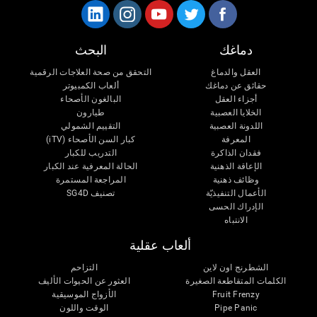
دماغك
البحث
العقل والدماغ
التحقق من صحة العلاجات الرقمية
حقائق عن دماغك
ألعاب الكمبيوتر
أجزاء العقل
البالغون الأصحاء
الخلايا العصبية
طيارون
اللدونة العصبية
التقييم الشمولي
المعرفة
كبار السن الأصحاء (iTV)
فقدان الذاكرة
التدريب للكبار
الإعاقة الذهنية
الحالة المعرفية عند الكبار
وظائف ذهنية
المراجعة المستمرة
الأعمال التنفيذيّة
تصنيف SG4D
الإدراك الحسى
الانتباه
ألعاب عقلية
الشطرنج اون لاين
التزاحم
الكلمات المتقاطعة الصغيرة
العثور عن الحيوات الأليف
الأزواج الموسيقية
Fruit Frenzy
الوقت واللون
Pipe Panic