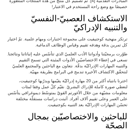
المبادرات التقدمية [4]. تم تصميم كل منتج من هذه المنتجات المتطورة
خصيصًا مع وضع راحة المستخدم في الاعتبار!
الاستكشاف العصبيّ-النفسيّ
والتنبيه الإدراكيّ
ترتكز منهجية كوجنيفيت على مجموعة اختبارات ومهام علمية. تمّ اختيار
كل تمرين بدقة وهدفه تقييم وقياس الوظائف الدماغية.
طوّرت برمجيّتنا وأدواتنا الأدب العلميّ الذي تتأسّس عليه إثباتاتنا ونتائجنا.
نسعى في إعطاء الاختصاصيّين الأدوات المثبتة التي تسمح التقييم
والتنيبه المهارات الإدراكيّة بدقّة. نتعاون مع الباحثين والمجتمع العلميّ
لنتحقّق الاكتشاف الأخيرة تندمج في البرامج بطريقة مهنيّة.
اخترنا بانتباه أكثر من 20 مهارة إدراكيّة يقيّمها ويدرّبها كوجنيفيت،
لنعطي صورة كاملة للإدراك البشريّ. نقيّم كلّ عمل وفقا لمئات
معلومات مشبّهة من خلال الأغورتم القويّ بمتوسّط ديموغرافي يتأسّس
على العمر وعلى تقييم آلاف أفراد. أثبتت دراسات مستقلّة مختلفة
تحسّن المهارات الإدراكيّة بعد التنبيه بكوجنيفيت.
للباحثين والاختصاصيّين بمجال
الصحّة