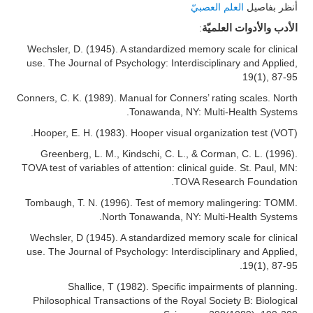
أنظر بفاصيل
العلم العصبيّ
:
الأدب والأدوات العلميّة
Wechsler, D. (1945). A standardized memory scale for clinical
use. The Journal of Psychology: Interdisciplinary and Applied,
19(1), 87-95
Conners, C. K. (1989). Manual for Conners’ rating scales. North
Tonawanda, NY: Multi-Health Systems.
Hooper, E. H. (1983). Hooper visual organization test (VOT).
Greenberg, L. M., Kindschi, C. L., & Corman, C. L. (1996).
TOVA test of variables of attention: clinical guide. St. Paul, MN:
TOVA Research Foundation.
Tombaugh, T. N. (1996). Test of memory malingering: TOMM.
North Tonawanda, NY: Multi-Health Systems.
Wechsler, D (1945). A standardized memory scale for clinical
use. The Journal of Psychology: Interdisciplinary and Applied,
19(1), 87-95.
Shallice, T (1982). Specific impairments of planning.
Philosophical Transactions of the Royal Society B: Biological