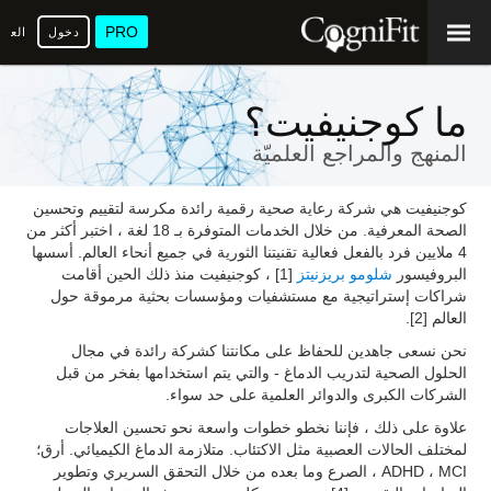
PRO
دخول
العرب
ما كوجنيفيت؟
المنهج والمراجع العلميّة
كوجنيفيت هي شركة رعاية صحية رقمية رائدة مكرسة لتقييم وتحسين
الصحة المعرفية. من خلال الخدمات المتوفرة بـ 18 لغة ، اختبر أكثر من
4 ملايين فرد بالفعل فعالية تقنيتنا الثورية في جميع أنحاء العالم. أسسها
البروفيسور
شلومو بريزنيتز
[1] ، كوجنيفيت منذ ذلك الحين أقامت
شراكات إستراتيجية مع مستشفيات ومؤسسات بحثية مرموقة حول
العالم [2].
نحن نسعى جاهدين للحفاظ على مكانتنا كشركة رائدة في مجال
الحلول الصحية لتدريب الدماغ - والتي يتم استخدامها بفخر من قبل
الشركات الكبرى والدوائر العلمية على حد سواء.
علاوة على ذلك ، فإننا نخطو خطوات واسعة نحو تحسين العلاجات
لمختلف الحالات العصبية مثل الاكتئاب. متلازمة الدماغ الكيميائي. أرق؛
ADHD ، MCI ، الصرع وما بعده من خلال التحقق السريري وتطوير