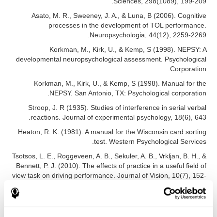
Sciences, 298(1089), 199-209.
Asato, M. R., Sweeney, J. A., & Luna, B (2006). Cognitive
processes in the development of TOL performance.
Neuropsychologia, 44(12), 2259-2269.
Korkman, M., Kirk, U., & Kemp, S (1998). NEPSY: A
developmental neuropsychological assessment. Psychological
Corporation.
Korkman, M., Kirk, U., & Kemp, S (1998). Manual for the
NEPSY. San Antonio, TX: Psychological corporation.
Stroop, J. R (1935). Studies of interference in serial verbal
reactions. Journal of experimental psychology, 18(6), 643.
Heaton, R. K. (1981). A manual for the Wisconsin card sorting
test. Western Psychological Services.
Tsotsos, L. E., Roggeveen, A. B., Sekuler, A. B., Vrkljan, B. H., &
Bennett, P. J. (2010). The effects of practice in a useful field of
view task on driving performance. Journal of Vision, 10(7), 152-
152.
Tsotsos, L. E., Roggeveen, A. B., Sekuler, A. B., Vrkljan, B. H., &
Bennett, P. J. (2010). The effects of practice in a useful field of