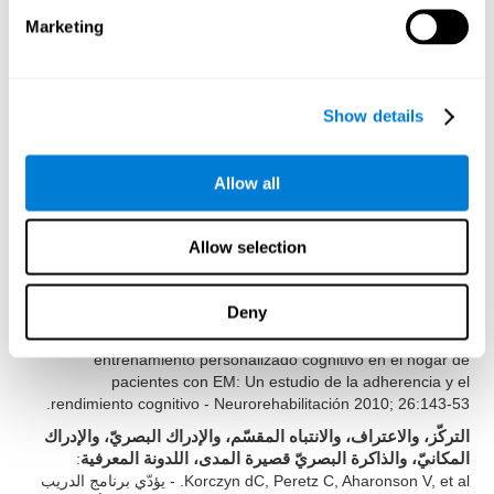
: Shatil E (2013). ¿El
والمراجعة البصريّة، والتسمية
Marketing
entrenamiento cognitivo y la actividad física combinados
mejoran las capacidades cognitivas más que cada uno por
separado? Un ensayo controlado de cuatro condiciones
aleatorias entre adultos sanos. Front. Aging Neurosci. 5:8. doi:
Show details
10.3389/fnagi.2013.00008
الذاكرة البصريّة، وذاكرة العمل، والتركّز، والإدراك المكانيّ،
: Peretz C, AD Korczyn, E Shatil, V Aharonson,
والإدراكي البصريّ
Allow all
Birnboim S, N. Giladi - Basado en un Programa Informático,
Entrenamiento Cognitivo Personalizado versus Juegos de
Ordenador Clásicos: Un Estudio Aleatorizado, Doble Ciego,
Allow selection
Prospectivo de la Estimulación Cognitiva - Neuroepidemiología
2011; 36:91-9.
Deny
:
الذاكرة على المدى القصير، والذاكرة البصريّة، وذاكرة العمل
Shatil E, A Metzer, Horvitz O, Miller R. - Basado en el
entrenamiento personalizado cognitivo en el hogar de
pacientes con EM: Un estudio de la adherencia y el
rendimiento cognitivo - Neurorehabilitación 2010; 26:143-53.
التركّز، والاعتراف، والانتباه المقسّم، والإدراك البصريّ، والإدراك
:
المكانيّ، والذاكرة البصريّ قصيرة المدى، اللدونة المعرفية
Korczyn dC, Peretz C, Aharonson V, et al. - يؤدّي برنامج الدريب