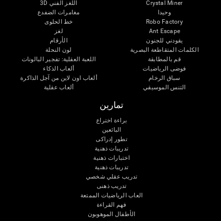
اللغز الفني 3D
Crystal Miner
وحيدا
مغامرات الضفدع
خط الحلوى
Robo Factory
لغز
Ant Escape
يقودني للجنون
الأرقام
الكلمات المتقاطعة البصرية
لون النحلة
قم بالمطابقة
اللعبة العقلية: تفجير البالونات
فوضى الرياضيات
ألعاب الذكاء
سباق الرخام
ألعاب اون لاين من آجل الذاكرة
التنس الموسيقي
ألعاب عقلية
تمارين
براءة اختراع
البائعين
تطور إدراكى
تدريبات ذهنية
اختبارات ذهنية
تدريبات ذهنية
تدريب عقلي شخصي
تدريب ذهنى
العاب الرياضيات الممتعة
فهم القراءة
الأطفال الموهوبون