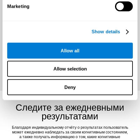
Marketing
Возможность улучшать
здоровье мозга в течение
всего года
Show details
Важно до начала тренировки установить конкретную и
достижимую цель, что позволит сохранить мотивацию и успешно
бросить вызов мозгу.
Allow all
ПОЛУЧИТЕ СКИДКУ СЕЙЧАС
Allow selection
Deny
Следите за ежедневными
результатами
Благодаря индивидуальному отчёту о результатах пользователь
может ежедневно наблюдать за своим когнитивным состоянием,
а также получать информацию о том, какие когнитивные